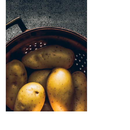
7 Alfo idėjos: su kuo valgoma
sriuba?