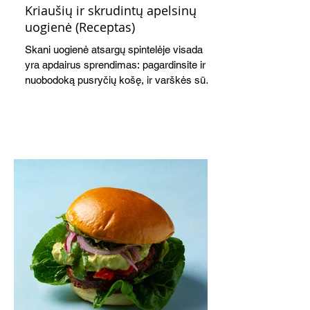
Kriaušių ir skrudintų apelsinų
uogienė (Receptas)
Skani uogienė atsargų spintelėje visada
yra apdairus sprendimas: pagardinsite ir
nuobodoką pusryčių košę, ir varškės sūrį,
o patiekę su mėgstamais sausainiais
pavaišinsite netikėtus svečius. Praktiškas
patarimas: laikykite uogienę nedideliuose
indeliuose.