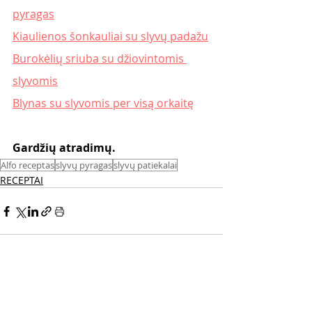
pyragas
Kiaulienos šonkauliai su slyvų padažu
Burokėlių sriuba su džiovintomis 
slyvomis
Blynas su slyvomis per visą orkaitę
Gardžių atradimų. 
Alfo receptas
slyvų pyragas
slyvų patiekalai
RECEPTAI