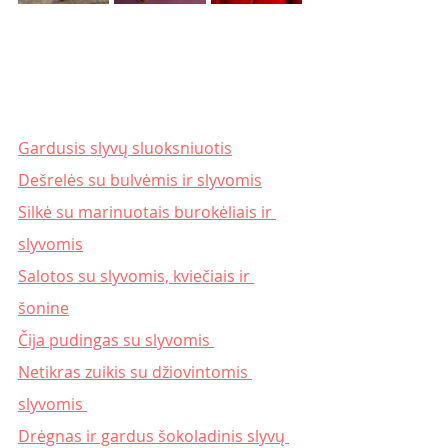
Gardusis slyvų sluoksniuotis
Dešrelės su bulvėmis ir slyvomis
Silkė su marinuotais burokėliais ir 
slyvomis
Salotos su slyvomis, kviečiais ir 
šonine
Čija pudingas su slyvomis 
Netikras zuikis su džiovintomis 
slyvomis 
Drėgnas ir gardus šokoladinis slyvų 