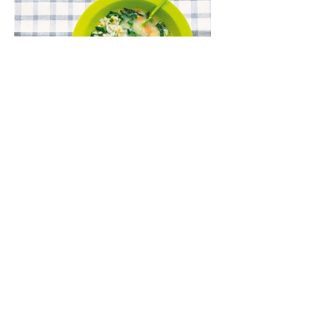
Lęšių ir špinatų sriuba (Receptas)
Kartais norisi aštriau, kartais – su dūmo
aromatu, o kartais – kažko švelnaus,
jaukaus ir neįmantriai skanaus. Tokia yra ši
greitai paruošiama, gomuriui maloni lęšių,
ryžių ir špinatų sriuba.