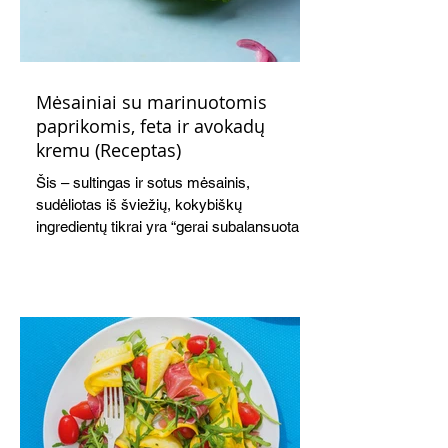
Mėsainiai su marinuotomis
paprikomis, feta ir avokadų
kremu (Receptas)
Šis – sultingas ir sotus mėsainis,
sudėliotas iš šviežių, kokybiškų
ingredientų tikrai yra “gerai subalansuotas
maistas”. Sotus, gardintas marinuotomis
paprikomis, trupinta feta ir švelniu avokadų
kremu labai tik pietums ar nevėlyvai
vakarienei, o ypač – visiems vasaros
susibėgimams ant pievelės prie namų.
Nepamirškite ir gėrimų. Prie šio mėsainio
skaniai dera gaivus aviečių ir apelsinų
kokteilis.