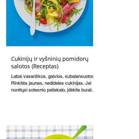
Cukinijų ir vyšninių pomidorų
salotos (Receptas)
Labai vasariškos, gaivios, subalansuotos.
Rinkitės jaunas, nedideles cukinijas. Jei
norėtųsi sotesnio patiekalo, įdėkite buratos
ar mocarelos, pabarstykite skrudintomis
kedrinėmis pinijomis, patiekite su pilno
grūdo duona arba virtu perliniu kuskusu.