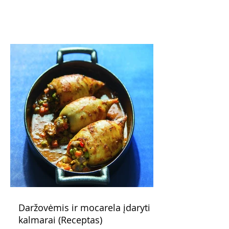
pažadus. Gaivus greipfrutų limonadas
subtiliai papildo saldžius vaisius, o ledų
kaušelis suteikia desertui ypatingo
švelnumo.
Daržovėmis ir mocarela įdaryti
kalmarai (Receptas)