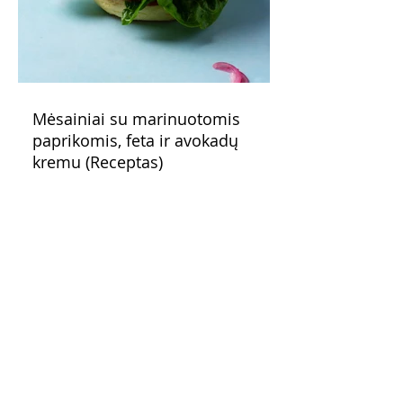
Mėsainiai su marinuotomis
paprikomis, feta ir avokadų
kremu (Receptas)
Šis – sultingas ir sotus mėsainis,
sudėliotas iš šviežių, kokybiškų
ingredientų tikrai yra “gerai subalansuotas
maistas”. Sotus, gardintas marinuotomis
paprikomis, trupinta feta ir švelniu avokadų
kremu labai tik pietums ar nevėlyvai
vakarienei, o ypač – visiems vasaros
susibėgimams ant pievelės prie namų.
Nepamirškite ir gėrimų. Prie šio mėsainio
skaniai dera gaivus aviečių ir apelsinų
kokteilis.