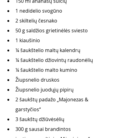
150 ml ananasų sulčių
1 nedidelio svogūno
2 skiltelių česnako
50 g saldžios grietinėlės sviesto
1 kiaušinio
¼ šaukštelio maltų kalendrų
¼ šaukštelio džiovintų raudonėlių
¼ šaukštelio malto kumino
Žiupsnelio druskos
Žiupsnelio juodųjų pipirų
2 šaukštų padažo „Majonezas & 
garstyčios“
3 šaukštų džiūvėsėlių
300 g sausai brandintos 