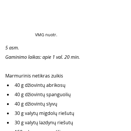
VMG nuotr. 
5 asm.
Gaminimo laikas: apie 1 val. 20 min.
Marmurinis netikras zuikis 
40 g džiovintų abrikosų 
40 g džiovintų spanguolių
40 g džiovintų slyvų
30 g valytų migdolų riešutų
30 g valytų lazdynų riešutų