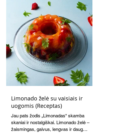
Limonado želė su vaisiais ir
uogomis (Receptas)
Jau pats žodis „Limonadas“ skamba
skaniai ir nostalgiškai. Limonado želė –
žaismingas, gaivus, lengvas ir daug
žadantis desertas, kuris tęsi visus savo