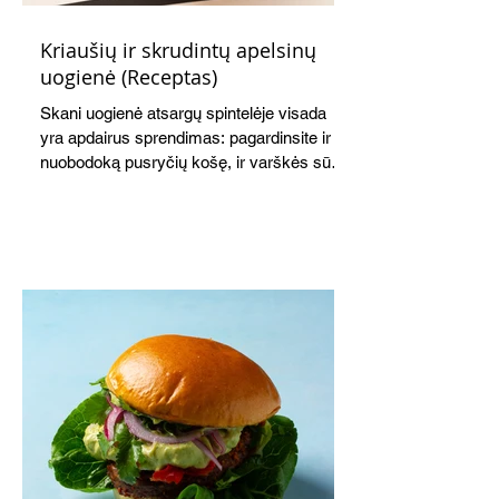
Kriaušių ir skrudintų apelsinų
uogienė (Receptas)
Skani uogienė atsargų spintelėje visada
yra apdairus sprendimas: pagardinsite ir
nuobodoką pusryčių košę, ir varškės sūrį,
o patiekę su mėgstamais sausainiais
pavaišinsite netikėtus svečius. Praktiškas
patarimas: laikykite uogienę nedideliuose
indeliuose.