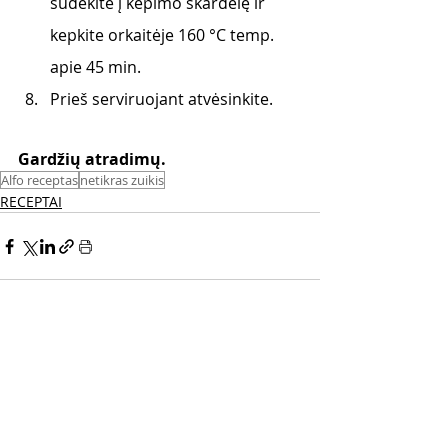
sudėkite į kepimo skardelę ir 
kepkite orkaitėje 160 °C temp. 
apie 45 min. 
Prieš serviruojant atvėsinkite.
Gardžių atradimų. 
Alfo receptas
netikras zuikis
RECEPTAI