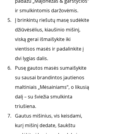
padažu „Majonezas & garstyčios“ 
ir smulkintomis daržovėmis.
Į brinkintų riešutų masę sudėkite 
džiūvėsėlius, kiaušinio mišinį, 
viską gerai išmaišykite iki 
vientisos masės ir padalinkite į 
dvi lygias dalis.
Pusę gautos masės sumaišykite 
su sausai brandintos jautienos 
maltiniais „Mėsainiams“, o likusią 
dalį – su šviežia smulkinta 
triušiena.
Gautus mišinius, vis keisdami, 
kurį mišinį dedate, šaukštu 