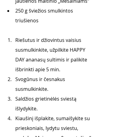
jautienos maltinio „Mėsainiams“
250 g šviežios smulkintos 
triušienos
Riešutus ir džiovintus vaisius 
susmulkinkite, užpilkite HAPPY 
DAY ananasų sultimis ir palikite 
išbrinkti apie 5 min.
Svogūnus ir česnakus 
susmulkinkite.
Saldžios grietinėlės sviestą 
išlydykite.
Kiaušinį išplakite, sumaišykite su 
prieskoniais, lydytu sviestu, 