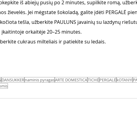
pkepkite iš abiejų pusių po 2 minutes, supilkite romą, užber
nos žievelės. Jei mėgstate šokoladą, galite įdėti PERGALĖ pie
škočiota tešla, užberkite PAULUNS javainių su lazdynų riešut
 įkaitintoje orkaitėje 20–25 minutes.
erkite cukraus milteliais ir patiekite su ledais.
G
DANSUKKER
naminis pyragas
ARTE DOMESTICA
TICHĖ
PERGALĖ
kOTANYI
P
vomis