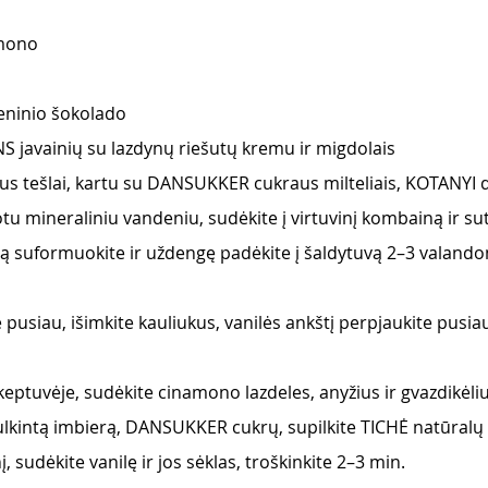
amono
eninio šokolado 
 javainių su lazdynų riešutų kremu ir migdolais
tus tešlai, kartu su DANSUKKER cukraus milteliais, KOTANYI d
u mineraliniu vandeniu, sudėkite į virtuvinį kombainą ir sutri
ą suformuokite ir uždengę padėkite į šaldytuvą 2–3 valando
 pusiau, išimkite kauliukus, vanilės ankštį perpjaukite pusiau 
 keptuvėje, sudėkite cinamono lazdeles, anyžius ir gvazdikėli
lkintą imbierą, DANSUKKER cukrų, supilkite TICHĖ natūralų
, sudėkite vanilę ir jos sėklas, troškinkite 2–3 min.