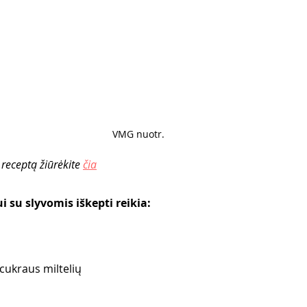
VMG nuotr. 
o receptą žiūrėkite 
čia
 su slyvomis iškepti reikia:
ukraus miltelių