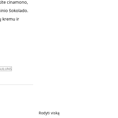
kite cinamono, 
ninio šokolado. 
ų kremu ir 
AULUNS
Rodyti viską