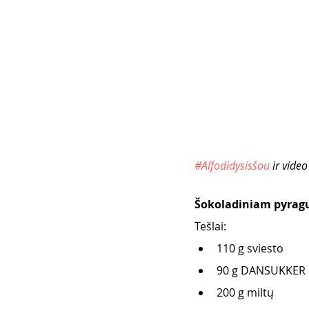
#Alfodidysisšou
 ir vide
Šokoladiniam pyragui
Tešlai:
110 g sviesto
90 g DANSUKKER c
200 g miltų