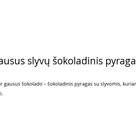
gausus slyvų šokoladinis pyrag
ir gausus šokolado – šokoladinis pyragas su slyvomis, kuriam
i.