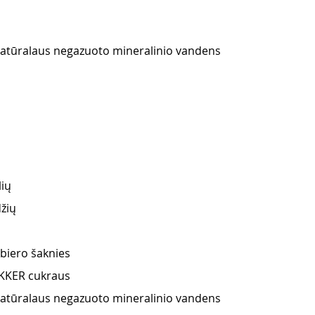
natūralaus negazuoto mineralinio vandens
lių
džių
biero šaknies
KKER cukraus 
natūralaus negazuoto mineralinio vandens