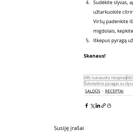
Sudėkite slyvas, a
užtarkuokite citri
Viršų padenkite i
migdolais, kepkite
Iškepus pyragą užb
Skanaus! 
Alfo Ivanausko receptas
AE
Šokoladinis pyragas su sly
SALDŪS
RECEPTAI
Susiję įrašai