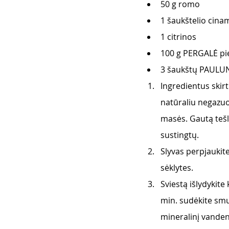
50 g romo
1 šaukštelio cin
1 citrinos
100 g PERGALĖ pi
3 šaukštų PAULUNS
Ingredientus skir
natūraliu negazuot
masės. Gautą tešl
sustingtų.
Slyvas perpjaukite
sėklytes.
Sviestą išlydykite
min. sudėkite smu
mineralinį vandenį