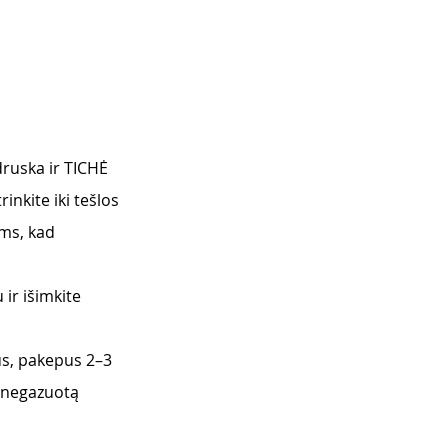
ruska ir TICHĖ 
nkite iki tešlos 
ms, kad 
ir išimkite 
us, pakepus 2–3 
 negazuotą 