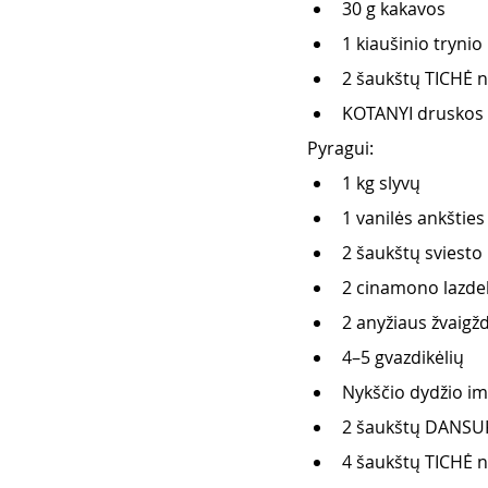
30 g kakavos
1 kiaušinio trynio
2 šaukštų TICHĖ 
KOTANYI druskos 
Pyragui:
1 kg slyvų
1 vanilės ankšties
2 šaukštų sviesto
2 cinamono lazde
2 anyžiaus žvaigž
4–5 gvazdikėlių
Nykščio dydžio im
2 šaukštų DANSU
4 šaukštų TICHĖ 