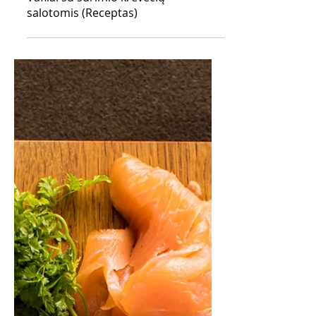
Vafliai su surimio krevečių
salotomis (Receptas)