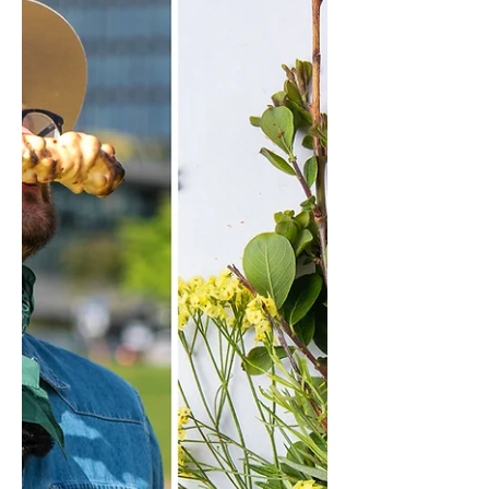
Bananiniai pusryčių blyneliai be
gliuteno (Receptas)