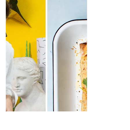
Švediški pusiniai lietiniai
(„Pannkakor“)