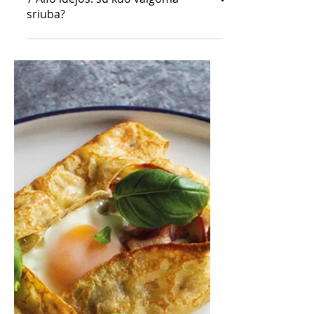
7 Alfo idėjos: su kuo valgoma
sriuba?