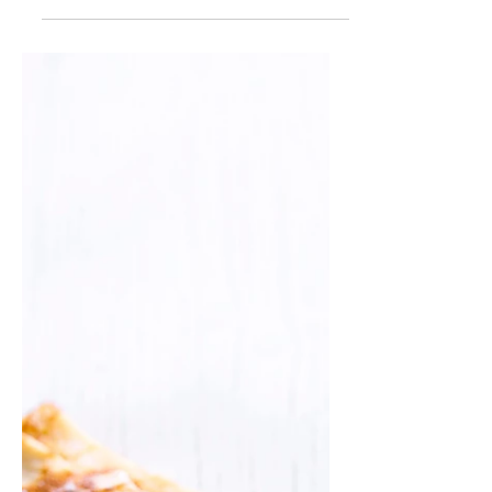
Neįtikėtinas Alfo gimtadienio
desertas grilyje (Receptas)