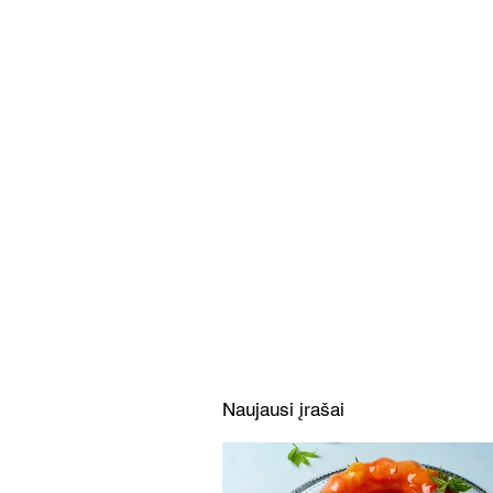
Vasariškas aviečių desertas
(receptas)
Naujausi įrašai