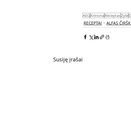
AEG
Krinona
Receptas
Zyle
D
RECEPTAI
ALFAS ČIRŠ
Susiję įrašai