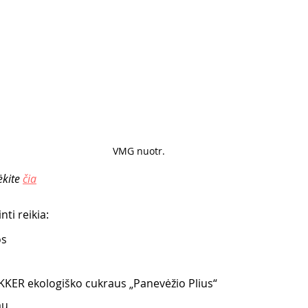
VMG nuotr. 
ėkite 
čia
ti reikia:
s 
KER ekologiško cukraus „Panevėžio Plius“
mų 