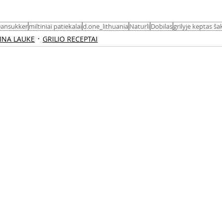
ansukker
miltiniai patiekalai
d.one_lithuania
Naturli
Dobilas
grilyje keptas ša
KINA LAUKE
GRILIO RECEPTAI