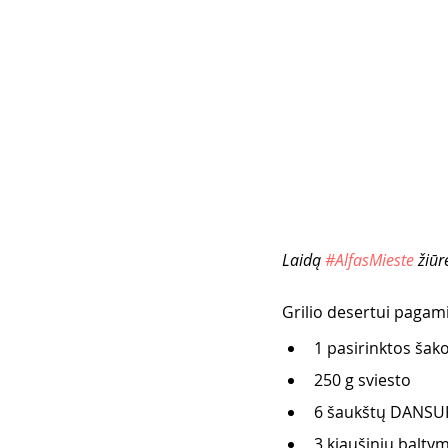
Laidą 
#AlfasMieste
 žiūr
Grilio desertui pagamin
1 pasirinktos šako
250 g sviesto 
6 šaukštų DANSUK
3 kiaušinių balty