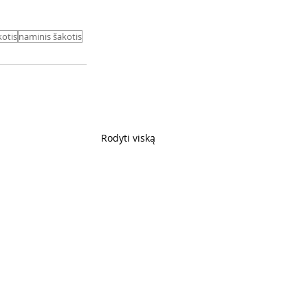
kotis
naminis šakotis
Rodyti viską