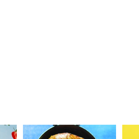
Uogų
Braziliškas kokosinis
desertas