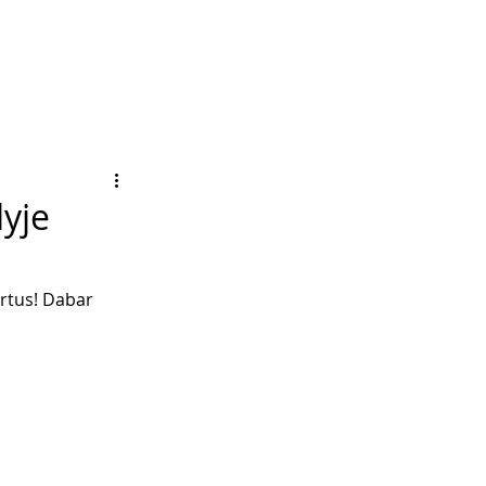
lyje
ertus! Dabar 