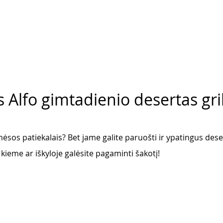
s Alfo gimtadienio desertas gri
 mėsos patiekalais? Bet jame galite paruošti ir ypatingus des
ieme ar iškyloje galėsite pagaminti šakotį!