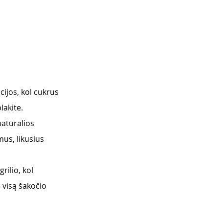
cijos, kol cukrus 
lakite. 
natūralios 
mus, likusius 
rilio, kol 
 visą šakočio 