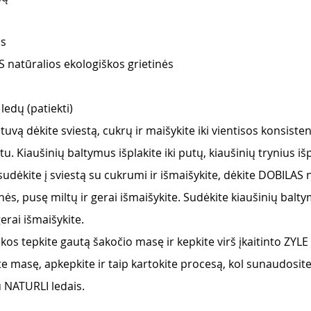
s 
 natūralios ekologiškos grietinės 
ledų (patiekti)
uvą dėkite sviestą, cukrų ir maišykite iki vientisos konsisten
u. Kiaušinių baltymus išplakite iki putų, kiaušinių trynius išp
sudėkite į sviestą su cukrumi ir išmaišykite, dėkite DOBILAS 
nės, pusę miltų ir gerai išmaišykite. Sudėkite kiaušinių balty
erai išmaišykite. 
kos tepkite gautą šakočio masę ir kepkite virš įkaitinto ZYLE g
te masę, apkepkite ir taip kartokite procesą, kol sunaudosite
u NATURLI ledais.