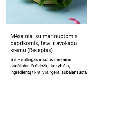
Mėsainiai su marinuotomis
paprikomis, feta ir avokadų
kremu (Receptas)
Šis – sultingas ir sotus mėsainis,
sudėliotas iš šviežių, kokybiškų
ingredientų tikrai yra “gerai subalansuotas
maistas”. Sotus, gardintas marinuotomis
paprikomis, trupinta feta ir švelniu avokadų
kremu labai tik pietums ar nevėlyvai
vakarienei, o ypač – visiems vasaros
susibėgimams ant pievelės prie namų.
Nepamirškite ir gėrimų. Prie šio mėsainio
skaniai dera gaivus aviečių ir apelsinų
kokteilis.