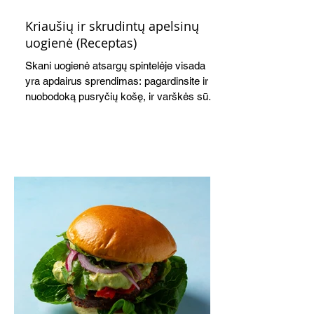
Kriaušių ir skrudintų apelsinų
uogienė (Receptas)
Skani uogienė atsargų spintelėje visada
yra apdairus sprendimas: pagardinsite ir
nuobodoką pusryčių košę, ir varškės sūrį,
o patiekę su mėgstamais sausainiais
pavaišinsite netikėtus svečius. Praktiškas
patarimas: laikykite uogienę nedideliuose
indeliuose.