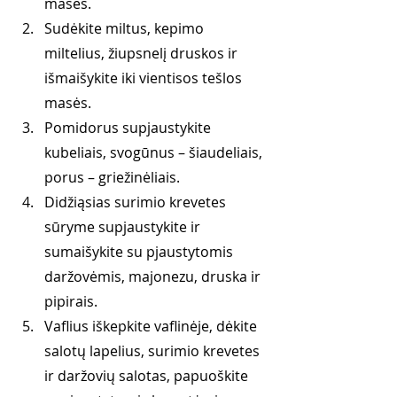
masės.
Sudėkite miltus, kepimo 
miltelius, žiupsnelį druskos ir 
išmaišykite iki vientisos tešlos 
masės.
Pomidorus supjaustykite 
kubeliais, svogūnus – šiaudeliais, 
porus – griežinėliais.
Didžiąsias surimio krevetes 
sūryme supjaustykite ir 
sumaišykite su pjaustytomis 
daržovėmis, majonezu, druska ir 
pipirais.
Vaflius iškepkite vaflinėje, dėkite 
salotų lapelius, surimio krevetes 
ir daržovių salotas, papuoškite 