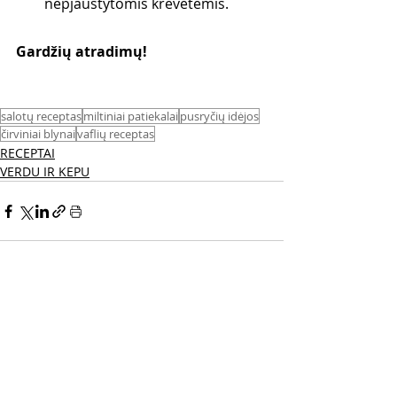
nepjaustytomis krevetėmis.
Gardžių atradimų! 
salotų receptas
miltiniai patiekalai
pusryčių idėjos
čirviniai blynai
vaflių receptas
RECEPTAI
VERDU IR KEPU