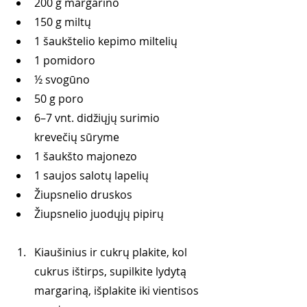
200 g margarino
150 g miltų
1 šaukštelio kepimo miltelių
1 pomidoro
½ svogūno
50 g poro
6–7 vnt. didžiųjų surimio 
krevečių sūryme
1 šaukšto majonezo
1 saujos salotų lapelių
Žiupsnelio druskos 
Žiupsnelio juodųjų pipirų
Kiaušinius ir cukrų plakite, kol 
cukrus ištirps, supilkite lydytą 
margariną, išplakite iki vientisos 