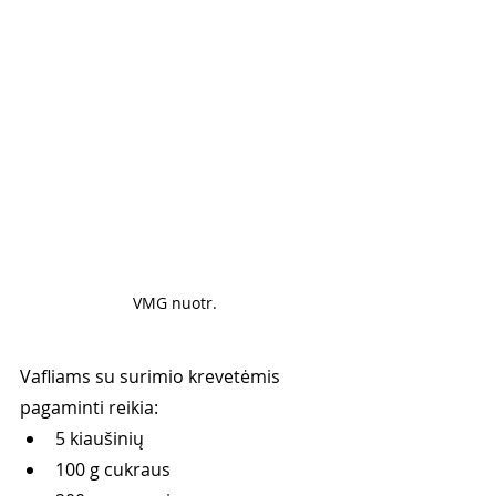
VMG nuotr. 
Vafliams su surimio krevetėmis 
pagaminti reikia:
5 kiaušinių
100 g cukraus