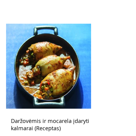
pažadus. Gaivus greipfrutų limonadas
subtiliai papildo saldžius vaisius, o ledų
kaušelis suteikia desertui ypatingo
švelnumo.
Daržovėmis ir mocarela įdaryti
kalmarai (Receptas)