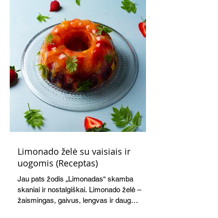
Limonado želė su vaisiais ir
uogomis (Receptas)
Jau pats žodis „Limonadas“ skamba
skaniai ir nostalgiškai. Limonado želė –
žaismingas, gaivus, lengvas ir daug
žadantis desertas, kuris tęsi visus savo