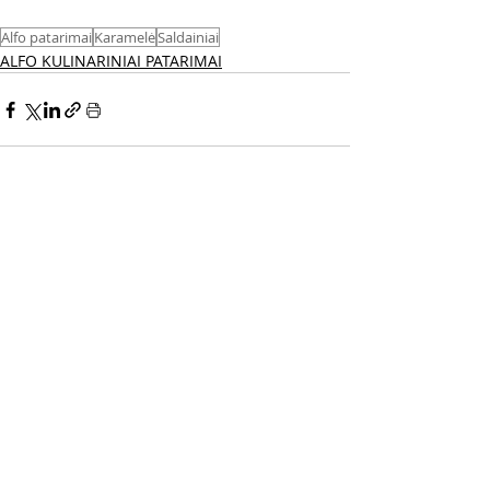
Alfo patarimai
Karamelė
Saldainiai
ALFO KULINARINIAI PATARIMAI