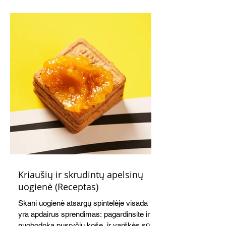
Kriaušių ir skrudintų apelsinų
uogienė (Receptas)
Skani uogienė atsargų spintelėje visada
yra apdairus sprendimas: pagardinsite ir
nuobodoką pusryčių košę, ir varškės sūrį,