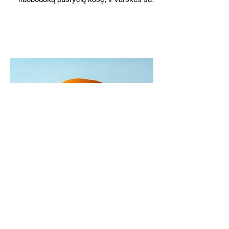
o patiekę su mėgstamais sausainiais
pavaišinsite netikėtus svečius. Praktiškas
patarimas: laikykite uogienę nedideliuose
indeliuose.
Mėsainiai su marinuotomis