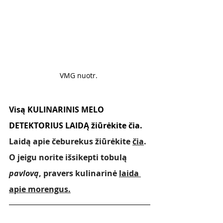
VMG nuotr. 
Visą KULINARINIS MELO 
DETEKTORIUS LAIDĄ žiūrėkite 
čia
.
Laidą apie čeburekus žiūrėkite 
čia
. 
O jeigu norite išsikepti tobulą 
pavlovą
, pravers kulinarinė 
laida 
apie morengus.