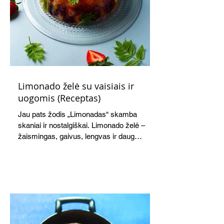
Limonado želė su vaisiais ir
uogomis (Receptas)
Jau pats žodis „Limonadas“ skamba
skaniai ir nostalgiškai. Limonado želė –
žaismingas, gaivus, lengvas ir daug
žadantis desertas, kuris tęsi visus savo
pažadus. Gaivus greipfrutų limonadas
subtiliai papildo saldžius vaisius, o ledų
kaušelis suteikia desertui ypatingo
švelnumo.