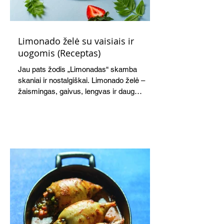
Limonado želė su vaisiais ir
uogomis (Receptas)
Jau pats žodis „Limonadas“ skamba
skaniai ir nostalgiškai. Limonado želė –
žaismingas, gaivus, lengvas ir daug
žadantis desertas, kuris tęsi visus savo
pažadus. Gaivus greipfrutų limonadas
subtiliai papildo saldžius vaisius, o ledų
kaušelis suteikia desertui ypatingo
švelnumo.