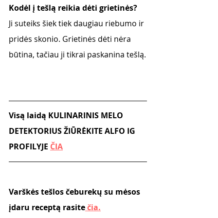
Kodėl į tešlą reikia dėti grietinės?
Ji suteiks šiek tiek daugiau riebumo ir 
pridės skonio. Grietinės dėti nėra 
būtina, tačiau ji tikrai paskanina tešlą.
Visą laidą KULINARINIS MELO 
DETEKTORIUS ŽIŪRĖKITE ALFO IG 
PROFILYJE 
ČIA
Varškės tešlos čeburekų su mėsos 
įdaru receptą rasite
 čia.