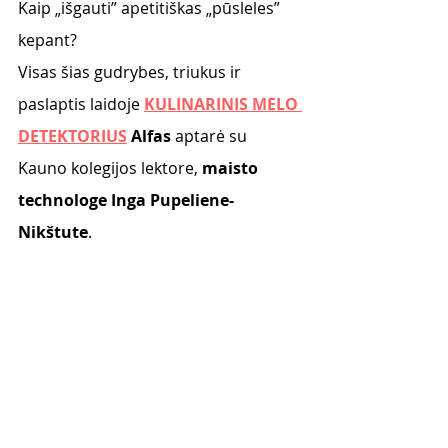
Kaip „išgauti” apetitiškas „pūsleles” 
kepant? 
Visas šias gudrybes, triukus ir 
paslaptis laidoje 
KULINARINIS MELO 
DETEKTORIUS
 Alfas
 aptarė su 
Kauno kolegijos lektore, 
maisto 
technologe Inga Pupeliene-
Nikštute
.