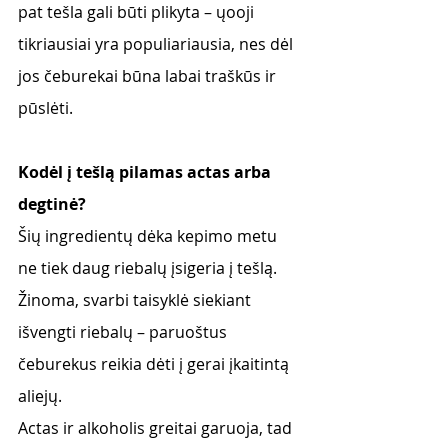
pat tešla gali būti plikyta – ųooji 
tikriausiai yra populiariausia, nes dėl 
jos čeburekai būna labai traškūs ir 
pūslėti.
Kodėl į tešlą pilamas actas arba 
degtinė?
Šių ingredientų dėka kepimo metu 
ne tiek daug riebalų įsigeria į tešlą. 
Žinoma, svarbi taisyklė siekiant 
išvengti riebalų – paruoštus 
čeburekus reikia dėti į gerai įkaitintą 
aliejų. 
Actas ir alkoholis greitai garuoja, tad 