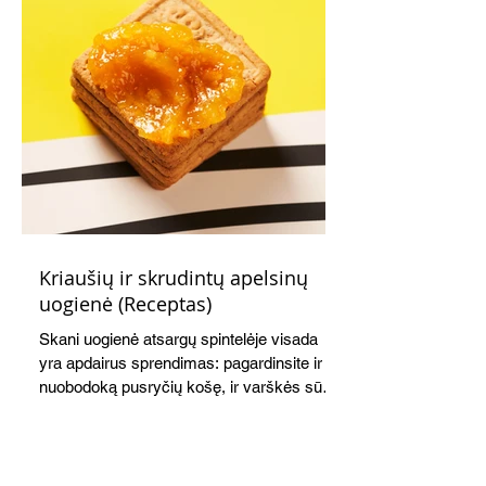
Kriaušių ir skrudintų apelsinų
uogienė (Receptas)
Skani uogienė atsargų spintelėje visada
yra apdairus sprendimas: pagardinsite ir
nuobodoką pusryčių košę, ir varškės sūrį,
o patiekę su mėgstamais sausainiais
pavaišinsite netikėtus svečius. Praktiškas
patarimas: laikykite uogienę nedideliuose
indeliuose.