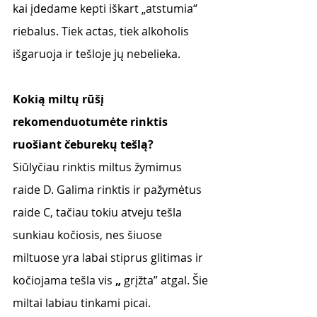
kai įdedame kepti iškart „atstumia“ 
riebalus. Tiek actas, tiek alkoholis 
išgaruoja ir tešloje jų nebelieka.
Kokią miltų rūšį 
rekomenduotumėte rinktis 
ruošiant čeburekų tešlą?
Siūlyčiau rinktis miltus žymimus 
raide D. Galima rinktis ir pažymėtus 
raide C, tačiau tokiu atveju tešla 
sunkiau kočiosis, nes šiuose
miltuose yra labai stiprus glitimas ir 
kočiojama tešla vis 
„
 grįžta” atgal. Šie 
miltai labiau tinkami picai.