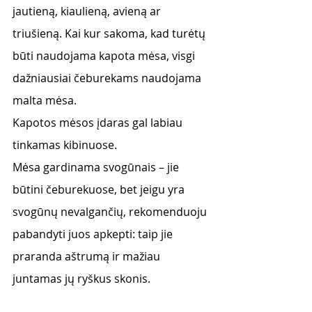
jautieną, kiaulieną, avieną ar 
triušieną. Kai kur sakoma, kad turėtų 
būti naudojama kapota mėsa, visgi 
dažniausiai čeburekams naudojama 
malta mėsa. 
Kapotos mėsos įdaras gal labiau 
tinkamas kibinuose. 
Mėsa gardinama svogūnais – jie 
būtini čeburekuose, bet jeigu yra 
svogūnų nevalgančių, rekomenduoju 
pabandyti juos apkepti: taip jie 
praranda aštrumą ir mažiau 
juntamas jų ryškus skonis. 