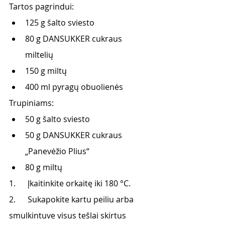
Tartos pagrindui:
125 g šalto sviesto
80 g DANSUKKER cukraus 
miltelių
150 g miltų
400 ml pyragų obuolienės
Trupiniams:
50 g šalto sviesto
50 g DANSUKKER cukraus 
„Panevėžio Plius“
80 g miltų
1.      Įkaitinkite orkaitę iki 180 °C.
2.      Sukapokite kartu peiliu arba 
smulkintuve visus tešlai skirtus 