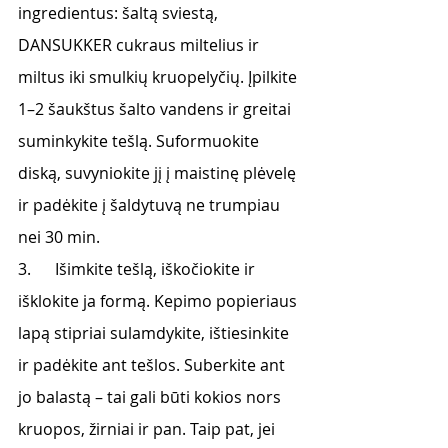
ingredientus: šaltą sviestą, 
DANSUKKER cukraus miltelius ir 
miltus iki smulkių kruopelyčių. Įpilkite 
1–2 šaukštus šalto vandens ir greitai 
suminkykite tešlą. Suformuokite 
diską, suvyniokite jį į maistinę plėvelę 
ir padėkite į šaldytuvą ne trumpiau 
nei 30 min.
3.      Išimkite tešlą, iškočiokite ir 
išklokite ja formą. Kepimo popieriaus 
lapą stipriai sulamdykite, ištiesinkite 
ir padėkite ant tešlos. Suberkite ant 
jo balastą – tai gali būti kokios nors 
kruopos, žirniai ir pan. Taip pat, jei 