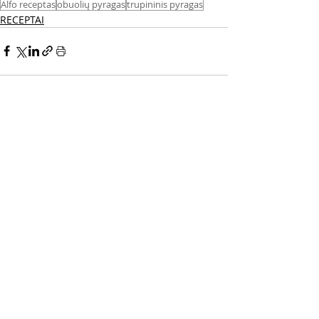
Alfo receptas
obuolių pyragas
trupininis pyragas
RECEPTAI