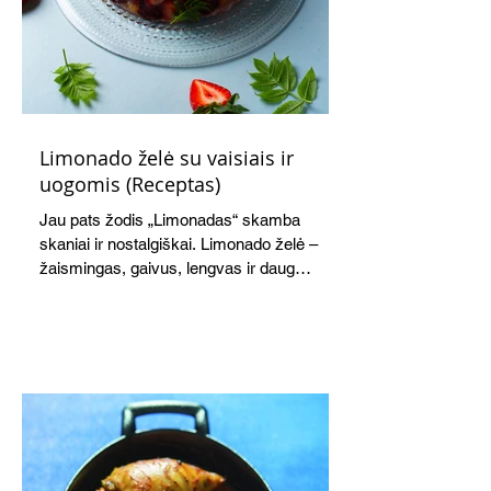
Limonado želė su vaisiais ir
uogomis (Receptas)
Jau pats žodis „Limonadas“ skamba
skaniai ir nostalgiškai. Limonado želė –
žaismingas, gaivus, lengvas ir daug
žadantis desertas, kuris tęsi visus savo
pažadus. Gaivus greipfrutų limonadas
subtiliai papildo saldžius vaisius, o ledų
kaušelis suteikia desertui ypatingo
švelnumo.