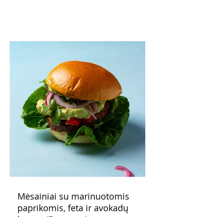
pavaišinsite netikėtus svečius. Praktiškas
patarimas: laikykite uogienę nedideliuose
indeliuose.
Mėsainiai su marinuotomis
paprikomis, feta ir avokadų