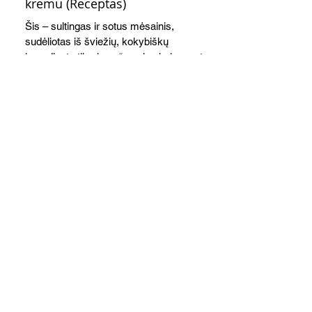
kremu (Receptas)
Šis – sultingas ir sotus mėsainis,
sudėliotas iš šviežių, kokybiškų
ingredientų tikrai yra “gerai subalansuotas
maistas”. Sotus, gardintas marinuotomis
paprikomis, trupinta feta ir švelniu avokadų
kremu labai tik pietums ar nevėlyvai
vakarienei, o ypač – visiems vasaros
susibėgimams ant pievelės prie namų.
Nepamirškite ir gėrimų. Prie šio mėsainio
skaniai dera gaivus aviečių ir apelsinų
kokteilis.