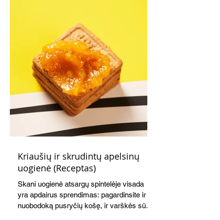
Kriaušių ir skrudintų apelsinų
uogienė (Receptas)
Skani uogienė atsargų spintelėje visada
yra apdairus sprendimas: pagardinsite ir
nuobodoką pusryčių košę, ir varškės sūrį,
o patiekę su mėgstamais sausainiais