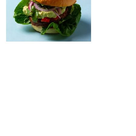
Mėsainiai su marinuotomis
paprikomis, feta ir avokadų
kremu (Receptas)
Šis – sultingas ir sotus mėsainis,
sudėliotas iš šviežių, kokybiškų
ingredientų tikrai yra “gerai subalansuotas
maistas”. Sotus, gardintas marinuotomis
paprikomis, trupinta feta ir švelniu avokadų
kremu labai tik pietums ar nevėlyvai
vakarienei, o ypač – visiems vasaros