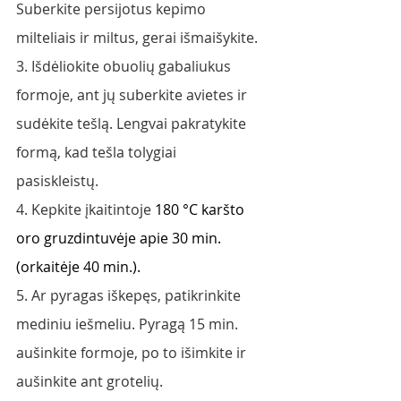
Suberkite persijotus kepimo 
milteliais ir miltus, gerai išmaišykite.
3. Išdėliokite obuolių gabaliukus 
formoje, ant jų suberkite avietes ir 
sudėkite tešlą. Lengvai pakratykite 
formą, kad tešla tolygiai 
pasiskleistų.   
4. Kepkite įkaitintoje 
180 °C karšto 
oro gruzdintuvėje apie 30 min. 
(orkaitėje 40 min.).
5. Ar pyragas iškepęs, patikrinkite 
mediniu iešmeliu. Pyragą 15 min. 
aušinkite formoje, po to išimkite ir 
aušinkite ant grotelių.