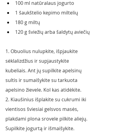
100 ml natūralaus jogurto
1 šaukštelio kepimo miltelių
180 g miltų
120 g šviežių arba šaldytų aviečių
1. Obuolius nulupkite, išpjaukite 
sėklalizdžius ir supjaustykite 
kubeliais. Ant jų supilkite apelsinų 
sultis ir sumaišykite su tarkuota 
apelsino žievele. Kol kas atidėkite.
2. Kiaušinius išplakite su cukrumi iki 
vientisos šviesiai gelsvos masės, 
plakdami plona srovele pilkite aliejų. 
Supilkite jogurtą ir išmaišykite. 