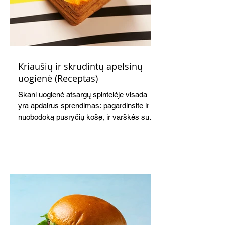
Kriaušių ir skrudintų apelsinų
uogienė (Receptas)
Skani uogienė atsargų spintelėje visada
yra apdairus sprendimas: pagardinsite ir
nuobodoką pusryčių košę, ir varškės sūrį,
o patiekę su mėgstamais sausainiais
pavaišinsite netikėtus svečius. Praktiškas
patarimas: laikykite uogienę nedideliuose
indeliuose.