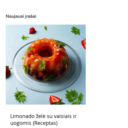
pyragas (Receptas)
Winchesteriui (
Naujausi įrašai
Limonado želė su vaisiais ir
uogomis (Receptas)