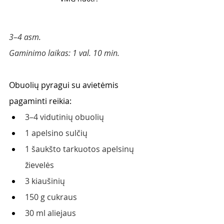
3–4 asm.
Gaminimo laikas: 1 val. 10 min.
Obuolių pyragui su avietėmis 
pagaminti reikia:
3–4 vidutinių obuolių
1 apelsino sulčių
1 šaukšto tarkuotos apelsinų 
žievelės
3 kiaušinių
150 g cukraus 
30 ml aliejaus