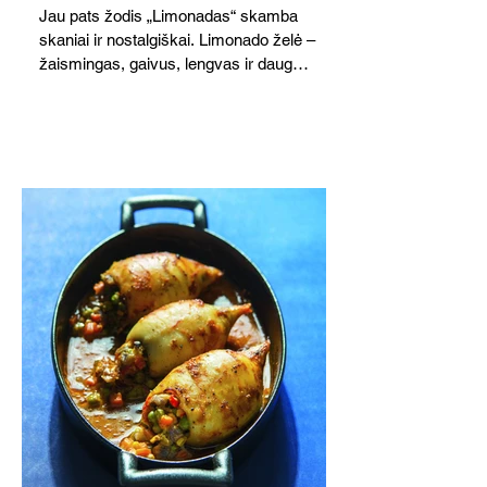
Jau pats žodis „Limonadas“ skamba
skaniai ir nostalgiškai. Limonado želė –
žaismingas, gaivus, lengvas ir daug
žadantis desertas, kuris tęsi visus savo
pažadus. Gaivus greipfrutų limonadas
subtiliai papildo saldžius vaisius, o ledų
kaušelis suteikia desertui ypatingo
švelnumo.