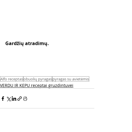
Gardžių atradimų. 
Alfo receptas
obuolių pyragas
pyragas su avietėmis
VERDU IR KEPU receptai gruzdintuvei