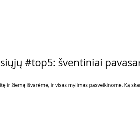
iųjų #top5: šventiniai pavasar
itę ir žiemą išvarėme, ir visas mylimas pasveikinome. Ką sk