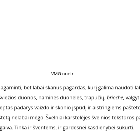
VMG nuotr. 
agaminti, bet labai skanus pagardas, kurį galima naudoti laba
viežios duonos, naminės duonelės, trapučių, 
brioche
, valgyt
ceptas padarys vaizdo ir skonio įspūdį ir aistringiems paštet
aštetą nelabai mėgo. 
Švelniai karstelėjęs švelnios tekstūros p
gaiva. Tinka ir šventėms, ir gardesnei kasdienybei sukurti. 