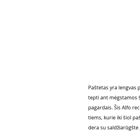
Paštetas yra lengvas p
tepti ant mėgstamos š
pagardais. Šis Alfo re
tiems, kurie iki šiol p
dera su saldžiarūgšte 