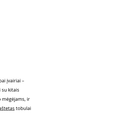
i įvairiai – 
i su kitais 
o mėgėjams, ir 
aštetas
 tobulai 