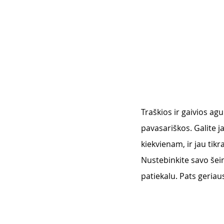
Traškios ir gaivios ag
pavasariškos. Galite ja
kiekvienam, ir jau tikr
Nustebinkite savo šei
patiekalu. Pats geriaus