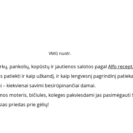
VMG nuotr. 
urkų, pankolių, kopūstų ir jautienos salotos pagal 
Alfo recept
s patiekti ir kaip užkandį, ir kaip lengvesnį pagrindinį patieka
ai – kiekvienai savimi besirūpinančiai damai. 
mos moteris, bičiules, koleges pakviesdami jas pasimėgauti š
ias priedas prie gėlių! 