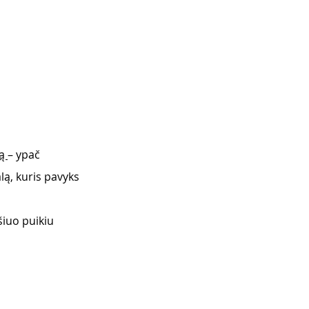
ą 
– ypač 
lą, kuris pavyks 
iuo puikiu 