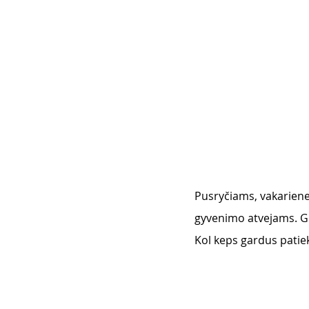
Pusryčiams, vakarienei
gyvenimo atvejams. Gr
Kol keps gardus patiek