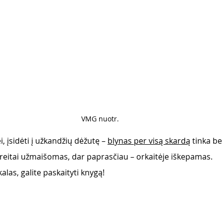
VMG nuotr. 
, įsidėti į užkandžių dėžutę – 
blynas per visą skardą
 tinka b
eitai užmaišomas, dar paprasčiau – orkaitėje iškepamas.
alas, galite paskaityti knygą!