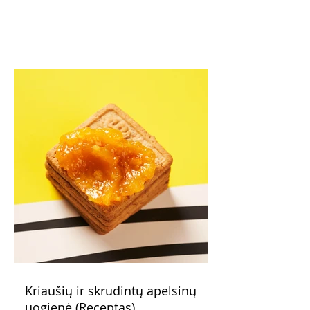
Kriaušių ir skrudintų apelsinų
uogienė (Receptas)