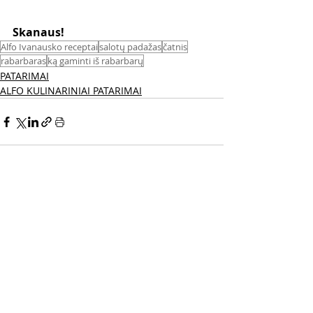
Skanaus! 
Alfo Ivanausko receptai
salotų padažas
čatnis
rabarbaras
ką gaminti iš rabarbarų
PATARIMAI
ALFO KULINARINIAI PATARIMAI