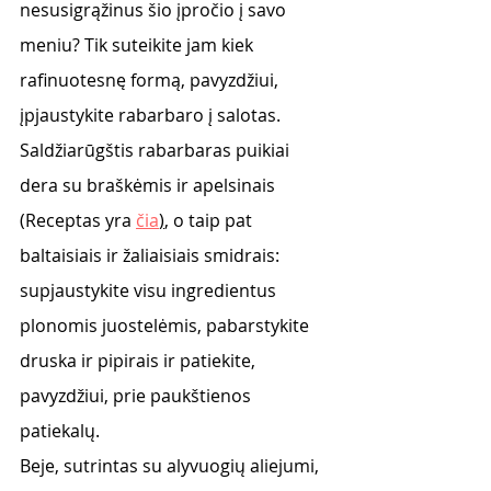
nesusigrąžinus šio įpročio į savo 
meniu? Tik suteikite jam kiek 
rafinuotesnę formą, pavyzdžiui, 
įpjaustykite rabarbaro į salotas. 
Saldžiarūgštis rabarbaras puikiai 
dera su braškėmis ir apelsinais 
(Receptas yra 
čia
)
, o taip pat 
baltaisiais ir žaliaisiais smidrais: 
supjaustykite visu ingredientus 
plonomis juostelėmis, pabarstykite 
druska ir pipirais ir patiekite, 
pavyzdžiui, prie paukštienos 
patiekalų. 
Beje, sutrintas su alyvuogių aliejumi, 