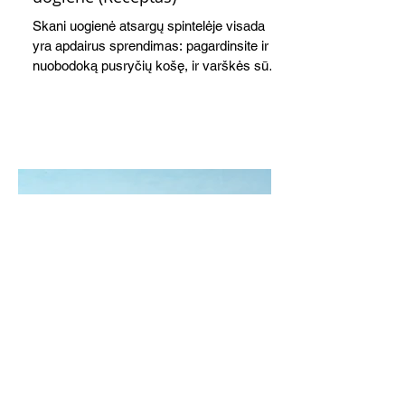
Skani uogienė atsargų spintelėje visada
yra apdairus sprendimas: pagardinsite ir
nuobodoką pusryčių košę, ir varškės sūrį,
o patiekę su mėgstamais sausainiais
pavaišinsite netikėtus svečius. Praktiškas
patarimas: laikykite uogienę nedideliuose
indeliuose.