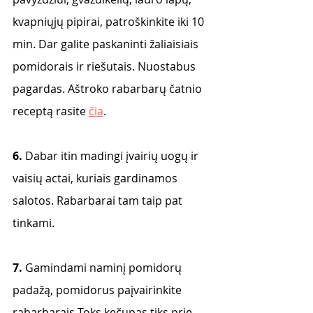
kvapniųjų pipirai, patroškinkite iki 10 
min. Dar galite paskaninti žaliaisiais 
pomidorais ir riešutais. Nuostabus 
pagardas. Aštroko rabarbarų čatnio 
receptą rasite 
čia
. 
6.
 Dabar itin madingi įvairių uogų ir 
vaisių actai, kuriais gardinamos 
salotos. Rabarbarai tam taip pat 
tinkami. 
7. 
Gamindami naminį pomidorų 
padažą, pomidorus paįvairinkite 
rabarbarais Toks kečupas tiks prie 