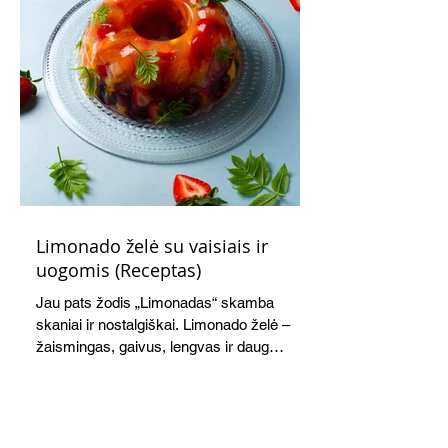
Limonado želė su vaisiais ir
uogomis (Receptas)
Jau pats žodis „Limonadas“ skamba
skaniai ir nostalgiškai. Limonado želė –
žaismingas, gaivus, lengvas ir daug
žadantis desertas, kuris tęsi visus savo
pažadus. Gaivus greipfrutų limonadas
subtiliai papildo saldžius vaisius, o ledų
kaušelis suteikia desertui ypatingo