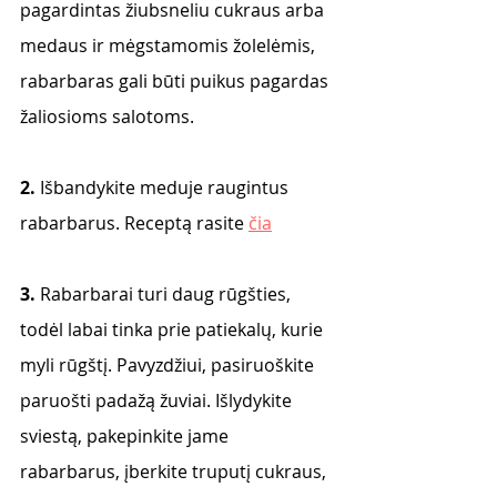
pagardintas žiubsneliu cukraus arba 
medaus ir mėgstamomis žolelėmis, 
rabarbaras gali būti puikus pagardas 
žaliosioms salotoms.
2. 
Išbandykite meduje raugintus 
rabarbarus. Receptą rasite 
čia
3. 
Rabarbarai turi daug rūgšties, 
todėl labai tinka prie patiekalų, kurie 
myli rūgštį. Pavyzdžiui, pasiruoškite 
paruošti padažą žuviai. Išlydykite 
sviestą, pakepinkite jame 
rabarbarus, įberkite truputį cukraus,  