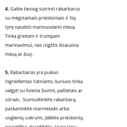
4.
 Galite tiesiog sutrinti rabarbarus 
su mėgstamais prieskoniais ir šią 
tyrę naudoti marinuodami mėsą. 
Tinka greitam ir trumpam 
marinavimui, nes rūgštis išsausina 
mėsą ar žuvį. 
5. 
Rabarbaras yra puikus 
ingredientas čatniams, kuriuos tinka 
valgyti su šviesia žuvimi, paštetais ar 
sūriais.. Susmulkinkite rabarbarą, 
paskaninkite marmelado arba 
uogienių cukrumi, įdėkite prieskonių, 
pavyzdžiui, gvazdikėlių, lauro lapų, 