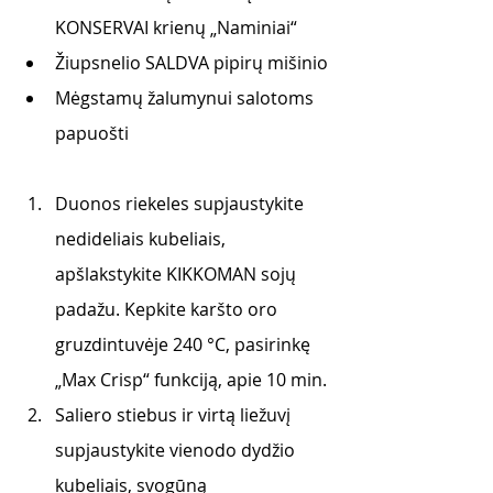
KONSERVAI krienų „Naminiai“
Žiupsnelio SALDVA pipirų mišinio 
Mėgstamų žalumynui salotoms 
papuošti 
Duonos riekeles supjaustykite 
nedideliais kubeliais, 
apšlakstykite KIKKOMAN sojų 
padažu. Kepkite karšto oro 
gruzdintuvėje 240 °C, pasirinkę 
„Max Crisp“ funkciją, apie 10 min.
Saliero stiebus ir virtą liežuvį 
supjaustykite vienodo dydžio 
kubeliais, svogūną 