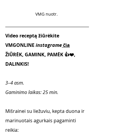
VMG nuotr. 
Video receptą žiūrėkite 
VMGONLINE 
instagrame
čia
ŽIŪRĖK, GAMINK, PAMĖK 👍❤️, 
DALINKIS!
3–4 asm. 
Gaminimo laikas: 25 min.
Mišrainei su liežuviu, kepta duona ir 
marinuotais agurkais pagaminti 
reikia: