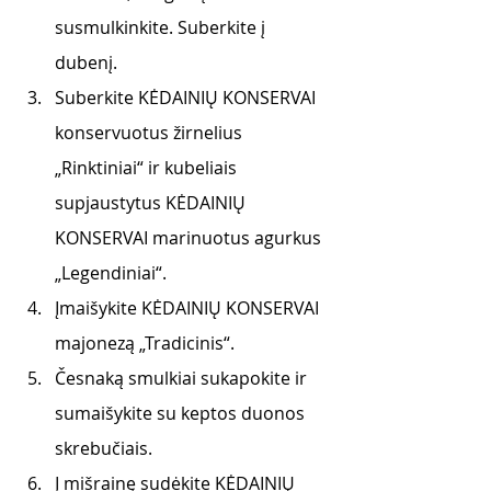
susmulkinkite. Suberkite į 
dubenį.
Suberkite KĖDAINIŲ KONSERVAI 
konservuotus žirnelius 
„Rinktiniai“ ir kubeliais 
supjaustytus KĖDAINIŲ 
KONSERVAI marinuotus agurkus 
„Legendiniai“.
Įmaišykite KĖDAINIŲ KONSERVAI 
majonezą „Tradicinis“.
Česnaką smulkiai sukapokite ir 
sumaišykite su keptos duonos 
skrebučiais. 
Į mišrainę sudėkite KĖDAINIŲ 