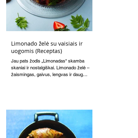
Limonado želė su vaisiais ir
uogomis (Receptas)
Jau pats žodis „Limonadas“ skamba
skaniai ir nostalgiškai. Limonado želė –
žaismingas, gaivus, lengvas ir daug
žadantis desertas, kuris tęsi visus savo
pažadus. Gaivus greipfrutų limonadas
subtiliai papildo saldžius vaisius, o ledų
kaušelis suteikia desertui ypatingo
švelnumo.