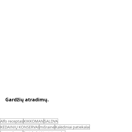
Gardžių atradimų. 
Alfo receptas
KIKKOMAN
SALDVA
KĖDAINIŲ KONSERVAI
mišrainė
Kalėdiniai patiekalai