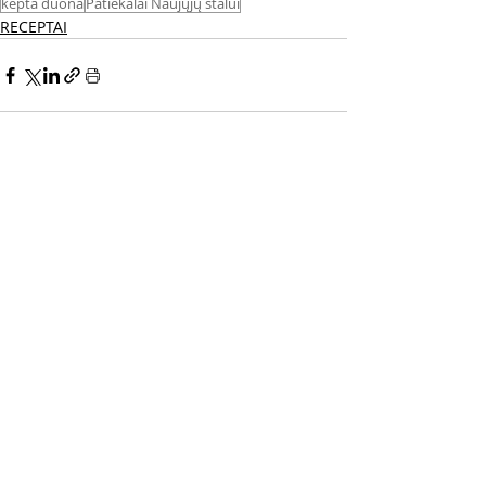
kepta duona
Patiekalai Naujųjų stalui
RECEPTAI