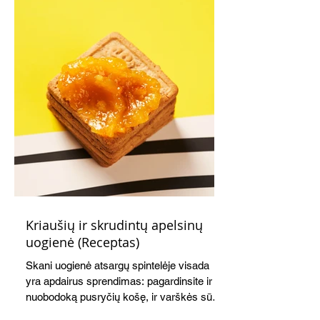
Kriaušių ir skrudintų apelsinų
uogienė (Receptas)
Skani uogienė atsargų spintelėje visada
yra apdairus sprendimas: pagardinsite ir
nuobodoką pusryčių košę, ir varškės sūrį,
o patiekę su mėgstamais sausainiais