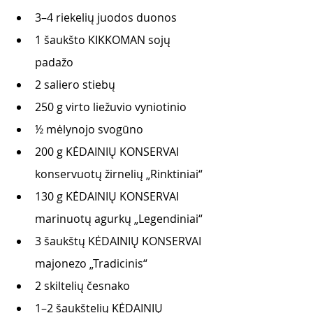
3–4 riekelių juodos duonos 
1 šaukšto KIKKOMAN sojų 
padažo
2 saliero stiebų 
250 g virto liežuvio vyniotinio
½ mėlynojo svogūno
200 g KĖDAINIŲ KONSERVAI 
konservuotų žirnelių „Rinktiniai“ 
130 g KĖDAINIŲ KONSERVAI 
marinuotų agurkų „Legendiniai“ 
3 šaukštų KĖDAINIŲ KONSERVAI 
majonezo „Tradicinis“
2 skiltelių česnako 
1–2 šaukštelių KĖDAINIŲ 