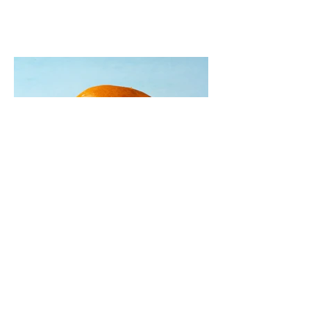
pavaišinsite netikėtus svečius. Praktiškas
patarimas: laikykite uogienę nedideliuose
indeliuose.
Mėsainiai su marinuotomis
paprikomis, feta ir avokadų