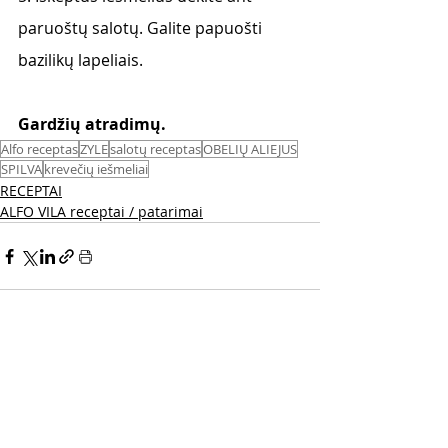
paruoštų salotų. Galite papuošti 
bazilikų lapeliais.
Gardžių atradimų.
Alfo receptas
ZYLE
salotų receptas
OBELIŲ ALIEJUS
SPILVA
krevečių iešmeliai
RECEPTAI
ALFO VILA receptai / patarimai