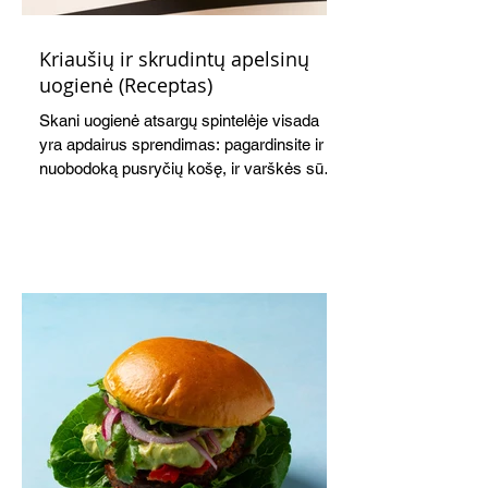
Kriaušių ir skrudintų apelsinų
uogienė (Receptas)
Skani uogienė atsargų spintelėje visada
yra apdairus sprendimas: pagardinsite ir
nuobodoką pusryčių košę, ir varškės sūrį,
o patiekę su mėgstamais sausainiais
pavaišinsite netikėtus svečius. Praktiškas
patarimas: laikykite uogienę nedideliuose
indeliuose.