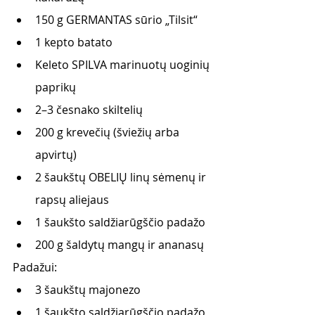
150 g GERMANTAS sūrio „Tilsit“
1 kepto batato
Keleto SPILVA marinuotų uoginių 
paprikų
2–3 česnako skiltelių
200 g krevečių (šviežių arba 
apvirtų)
2 šaukštų OBELIŲ linų sėmenų ir 
rapsų aliejaus
1 šaukšto saldžiarūgščio padažo
200 g šaldytų mangų ir ananasų
Padažui:
3 šaukštų majonezo
1 šaukšto saldžiarūgščio padažo