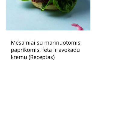
Mėsainiai su marinuotomis
paprikomis, feta ir avokadų
kremu (Receptas)
Šis – sultingas ir sotus mėsainis,
sudėliotas iš šviežių, kokybiškų
ingredientų tikrai yra “gerai subalansuotas
maistas”. Sotus, gardintas marinuotomis
paprikomis, trupinta feta ir švelniu avokadų
kremu labai tik pietums ar nevėlyvai
vakarienei, o ypač – visiems vasaros
susibėgimams ant pievelės prie namų.
Nepamirškite ir gėrimų. Prie šio mėsainio
skaniai dera gaivus aviečių ir apelsinų
kokteilis.