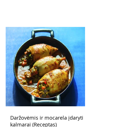
žadantis desertas, kuris tęsi visus savo
pažadus. Gaivus greipfrutų limonadas
subtiliai papildo saldžius vaisius, o ledų
kaušelis suteikia desertui ypatingo
švelnumo.
Daržovėmis ir mocarela įdaryti
kalmarai (Receptas)