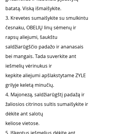
batatą. Viską išmaišykite.
3. Krevetes sumaišykite su smulkintu 
česnaku, OBELIŲ linų sėmenų ir 
rapsų aliejumi, šaukštu
saldžiarūgščio padažo ir ananasais 
bei mangais. Tada suverkite ant 
iešmelių vėrinukus ir
kepkite aliejumi apšlakstytame ZYLE 
grilyje keletą minučių.
4. Majonezą, saldžiarūgštį padažą ir 
žaliosios citrinos sultis sumaišykite ir 
dėkite ant salotų
keliose vietose.
5. Iškeptus iešmelius dėkite ant 