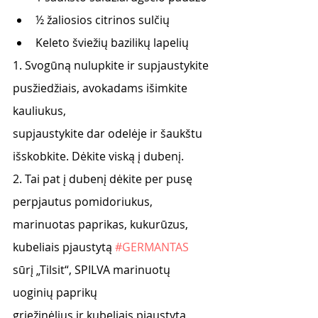
½ žaliosios citrinos sulčių
Keleto šviežių bazilikų lapelių
1. Svogūną nulupkite ir supjaustykite 
pusžiedžiais, avokadams išimkite 
kauliukus,
supjaustykite dar odelėje ir šaukštu 
išskobkite. Dėkite viską į dubenį.
2. Tai pat į dubenį dėkite per pusę 
perpjautus pomidoriukus, 
marinuotas paprikas, kukurūzus,
kubeliais pjaustytą 
#GERMANTAS
sūrį „Tilsit“, SPILVA marinuotų 
uoginių paprikų
griežinėlius ir kubeliais pjaustytą 