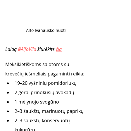
Alfo Ivanausko nuotr.
Laidą 
#AlfoVila
 žiūrėkite 
čia
Meksikietiškoms salotoms su 
krevečių iešmeliais pagaminti reikia:
19–20 vyšninių pomidoriukų
2 gerai prinokusių avokadų
1 mėlynojo svogūno
2–3 šaukštų marinuotų paprikų
2–3 šaukštų konservuotų 
kukurūzų