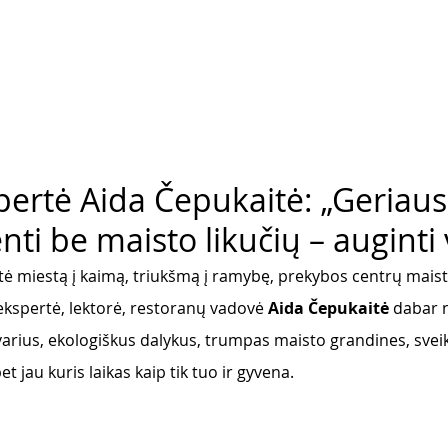
pertė Aida Čepukaitė: „Geriaus
ti be maisto likučių – auginti v
itė miestą į kaimą, triukšmą į ramybę, prekybos centrų maist
ekspertė, lektorė, restoranų vadovė 
Aida Čepukaitė
 dabar n
rius, ekologiškus dalykus, trumpas maisto grandines, sveik
t jau kuris laikas kaip tik tuo ir gyvena. 