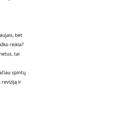
ujais, bet 
žko reikia? 
etus, tai 
ačiau spintų 
eviziją ir 