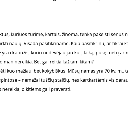
tus, kuriuos turime, kartais, žinoma, tenka pakeisti senus na
ti naujų. Visada pasitikriname. Kaip pasitikrinu, ar tikrai ka
e yra drabužis, kurio nedėvėjau jau kurį laiką, pusę metų ar m
io man nereikia. Bet gal reikia kažkam kitam? 
ėti kuo mažiau, bet kokybiškus. Mūsų namas yra 70 kv. m., t
pintose – nemažai tuščių stalčių, nes kartkartėmis vis darau r
nereikia, o kitiems gali praversti. 