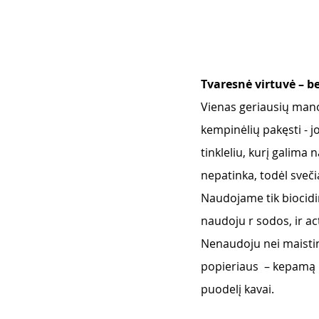
Tvaresnė virtuvė – b
Vienas geriausių mano
kempinėlių pakęsti - j
tinkleliu, kurį galima 
nepatinka, todėl sveči
Naudojame tik biocidin
naudoju r sodos, ir ac
Nenaudoju nei maistinės
popieriaus  – kepamą m
puodelį kavai. 