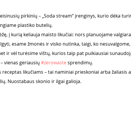
teisinusių pirkinių – „Soda stream“ įrenginys, kurio dėka tu
ngiame plastiko butelių. 
ę, į kurią keliauja maisto likučiai: nors planuojame valgiaraš
gyti, esame žmonės ir visko nutinka, taigi, ko nesuvalgome,
ir vėl turėsime vištų, kurios taip pat puikiausiai sunaudoj
s – vienas geriausių 
#zerowaste
 sprendimų. 
ceptas likučiams – tai naminiai prieskoniai arba žaliasis ali
lių. Nuostabaus skonio ir ilgai galioja. 