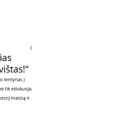
ias
ištas!“
o lentynas į 
e tik edukuoja, 
esnį maistą ir 