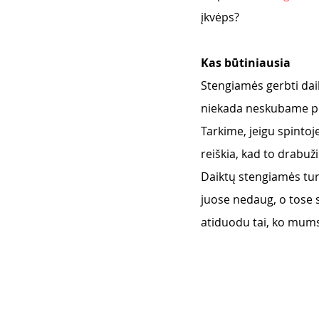
įkvėps? 
Kas būtiniausia
Stengiamės gerbti daik
niekada neskubame pirk
Tarkime, jeigu spintoj
reiškia, kad to drabuž
Daiktų stengiamės tur
juose nedaug, o tose s
atiduodu tai, ko mums 