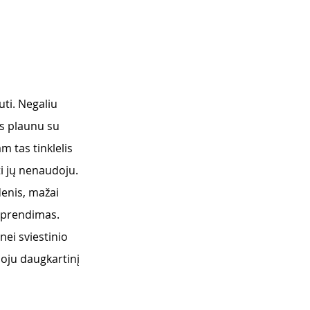
ti. Negaliu 
us plaunu su 
m tas tinklelis 
ti jų nenaudoju. 
enis, mažai 
 sprendimas. 
nei sviestinio 
doju daugkartinį 