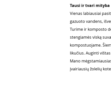
Tausi ir tvari mityba
Vienas labiausiai pasi
gazuoto vandens, išve
Turime ir komposto dėž
stengiamės viską suval
kompostuojame. Šiemet 
likučius. Auginti višta
Mano mėgstamiausias re
įvairiausių žolelių kote