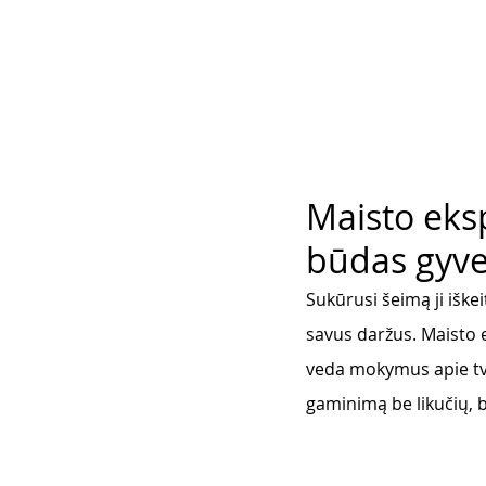
Maisto eks
būdas gyven
Sukūrusi šeimą ji iške
savus daržus. Maisto 
veda mokymus apie tva
gaminimą be likučių, be