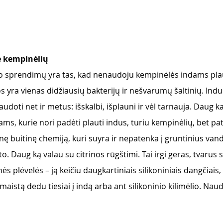
e kempinėlių 
 sprendimų yra tas, kad nenaudoju kempinėlės indams plau
os yra vienas didžiausių bakterijų ir nešvarumų šaltinių. Ind
naudoti net ir metus: išskalbi, išplauni ir vėl tarnauja. Daug ka
ams, kurie nori padėti plauti indus, turiu kempinėlių, bet pa
ę buitinę chemiją, kuri suyra ir nepatenka į gruntinius vand
to. Daug ką valau su citrinos rūgštimi. Tai irgi geras, tvarus
 plėvelės – ją keičiu daugkartiniais silikoniniais dangčiais, 
aistą dedu tiesiai į indą arba ant silikoninio kilimėlio. Nau