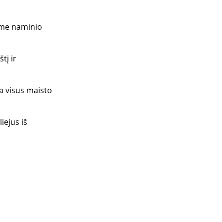
rime naminio 
tį ir 
 
a visus maisto 
ejus iš 