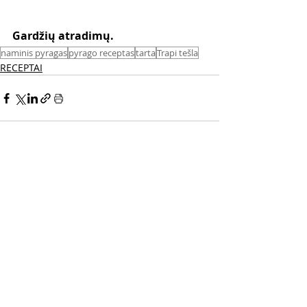
Gardžių atradimų. 
naminis pyragas
pyrago receptas
tarta
Trapi tešla
RECEPTAI