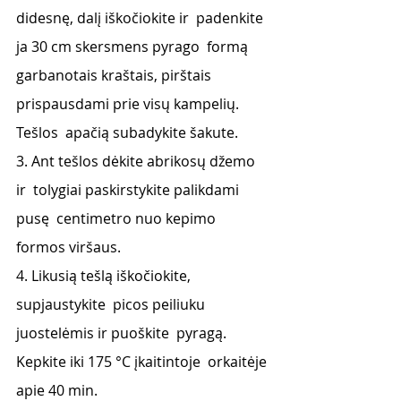
didesnę, dalį iškočiokite ir  padenkite 
ja 30 cm skersmens pyrago  formą 
garbanotais kraštais, pirštais  
prispausdami prie visų kampelių. 
Tešlos  apačią subadykite šakute.  
3. Ant tešlos dėkite abrikosų džemo 
ir  tolygiai paskirstykite palikdami 
pusę  centimetro nuo kepimo 
formos viršaus. 
4. Likusią tešlą iškočiokite, 
supjaustykite  picos peiliuku 
juostelėmis ir puoškite  pyragą. 
Kepkite iki 175 °C įkaitintoje  orkaitėje 
apie 40 min.