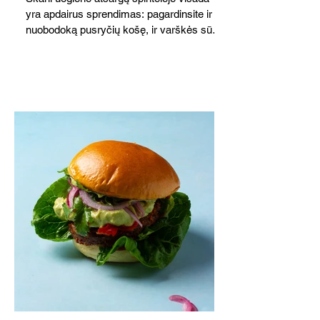
yra apdairus sprendimas: pagardinsite ir
nuobodoką pusryčių košę, ir varškės sūrį,
o patiekę su mėgstamais sausainiais
pavaišinsite netikėtus svečius. Praktiškas
patarimas: laikykite uogienę nedideliuose
indeliuose.