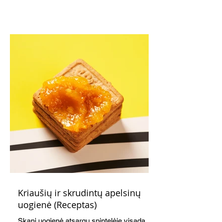
Kriaušių ir skrudintų apelsinų
uogienė (Receptas)
Skani uogienė atsargų spintelėje visada