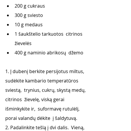
200 g cukraus 
300 g sviesto 
10 g medaus 
1 šaukštelio tarkuotos  citrinos 
žievelės 
400 g naminio abrikosų  džemo
1. Į dubenį berkite persijotus miltus,  
sudėkite kambario temperatūros 
sviestą,  trynius, cukrų, skystą medų, 
citrinos  žievelę, viską gerai 
išminkykite ir,  suformavę rutulėlį, 
porai valandų dėkite  į šaldytuvą. 
2. Padalinkite tešlą į dvi dalis.  Vieną, 