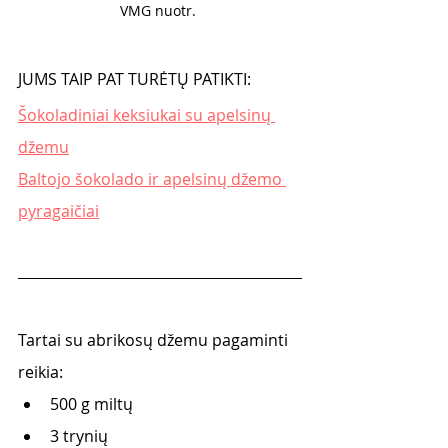
VMG nuotr. 
JUMS TAIP PAT TURĖTŲ PATIKTI:
Šokoladiniai keksiukai su apelsinų 
džemu
Baltojo šokolado ir apelsinų džemo 
pyragaičiai
Tartai su abrikosų džemu pagaminti 
reikia:
500 g miltų  
3 trynių 