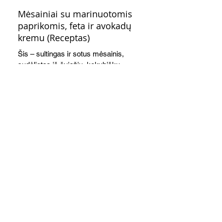
Mėsainiai su marinuotomis
paprikomis, feta ir avokadų
kremu (Receptas)
Šis – sultingas ir sotus mėsainis,
sudėliotas iš šviežių, kokybiškų
ingredientų tikrai yra “gerai subalansuotas
maistas”. Sotus, gardintas marinuotomis
paprikomis, trupinta feta ir švelniu avokadų
kremu labai tik pietums ar nevėlyvai
vakarienei, o ypač – visiems vasaros
susibėgimams ant pievelės prie namų.
Nepamirškite ir gėrimų. Prie šio mėsainio
skaniai dera gaivus aviečių ir apelsinų
kokteilis.