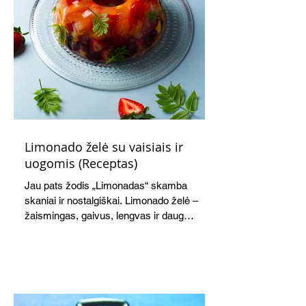
Limonado želė su vaisiais ir
uogomis (Receptas)
Jau pats žodis „Limonadas“ skamba
skaniai ir nostalgiškai. Limonado želė –
žaismingas, gaivus, lengvas ir daug
žadantis desertas, kuris tęsi visus savo
pažadus. Gaivus greipfrutų limonadas
subtiliai papildo saldžius vaisius, o ledų
kaušelis suteikia desertui ypatingo
švelnumo.