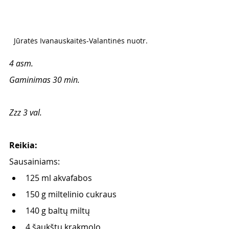
Jūratės Ivanauskaitės-Valantinės nuotr. 
4 asm.
Gaminimas 30 min.
Zzz 3 val.
Reikia:
Sausainiams:
125 ml akvafabos
150 g miltelinio cukraus
140 g baltų miltų
4 šaukštų krakmolo