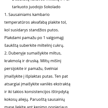
tarkuoto juodojo šokolado
1. Sausainiams kambario 
temperatūros akvafabą plakite tol, 
kol susidarys standžios putos. 
Plakdami pamažu po 1 valgomąjį 
šaukštą suberkite miltelinį cukrų.
2. Dubenyje sumaišykite miltus, 
krakmolą ir druską. Miltų mišinį 
persijokite ir pamažu, švelniai 
įmaišykite į išplaktas putas. Ten pat 
atsargiai įmaišykite vanilės ekstraktą 
ir iki takios konsistencijos ištirpdytą 
kokosų aliejų. Paruoštą sausainių 
masę liekite ant kepimo popieriaus 