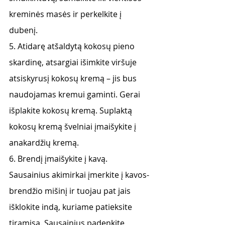
kreminės masės ir perkelkite į 
dubenį.
5. Atidarę atšaldytą kokosų pieno 
skardinę, atsargiai išimkite viršuje 
atsiskyrusį kokosų kremą – jis bus 
naudojamas kremui gaminti. Gerai 
išplakite kokosų kremą. Suplaktą 
kokosų kremą švelniai įmaišykite į 
anakardžių kremą.
6. Brendį įmaišykite į kavą. 
Sausainius akimirkai įmerkite į kavos-
brendžio mišinį ir tuojau pat jais 
išklokite indą, kuriame patieksite 
tiramisą. Sausainius padenkite 