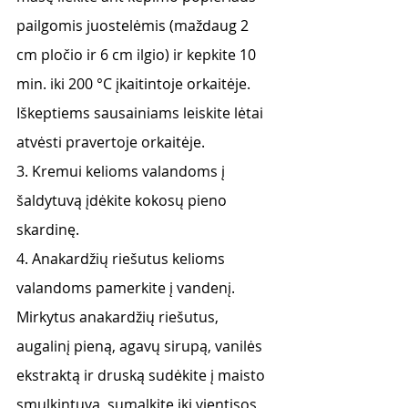
pailgomis juostelėmis (maždaug 2 
cm pločio ir 6 cm ilgio) ir kepkite 10 
min. iki 200 °C įkaitintoje orkaitėje. 
Iškeptiems sausainiams leiskite lėtai 
atvėsti pravertoje orkaitėje.
3. Kremui kelioms valandoms į 
šaldytuvą įdėkite kokosų pieno 
skardinę.
4. Anakardžių riešutus kelioms 
valandoms pamerkite į vandenį. 
Mirkytus anakardžių riešutus, 
augalinį pieną, agavų sirupą, vanilės 
ekstraktą ir druską sudėkite į maisto 
smulkintuvą, sumalkite iki vientisos 