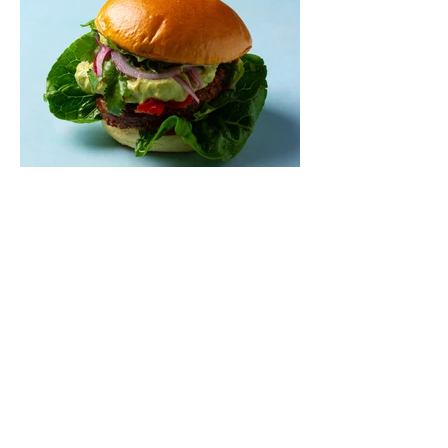
Mėsainiai su marinuotomis
paprikomis, feta ir avokadų
kremu (Receptas)
Šis – sultingas ir sotus mėsainis,
sudėliotas iš šviežių, kokybiškų
ingredientų tikrai yra “gerai subalansuotas
maistas”. Sotus, gardintas marinuotomis
paprikomis, trupinta feta ir švelniu avokadų