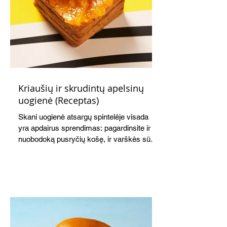
Kriaušių ir skrudintų apelsinų
uogienė (Receptas)
Skani uogienė atsargų spintelėje visada
yra apdairus sprendimas: pagardinsite ir
nuobodoką pusryčių košę, ir varškės sūrį,
o patiekę su mėgstamais sausainiais
pavaišinsite netikėtus svečius. Praktiškas
patarimas: laikykite uogienę nedideliuose
indeliuose.