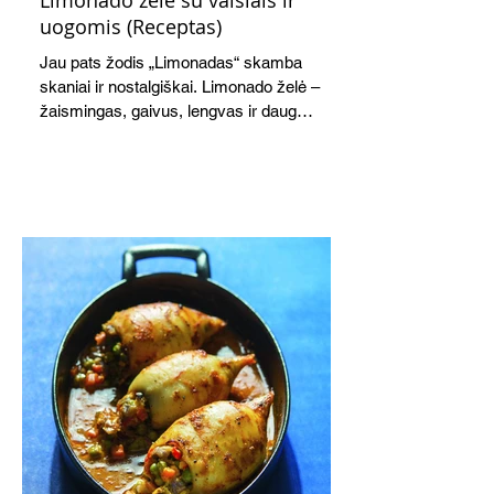
Limonado želė su vaisiais ir
uogomis (Receptas)
Jau pats žodis „Limonadas“ skamba
skaniai ir nostalgiškai. Limonado želė –
žaismingas, gaivus, lengvas ir daug
žadantis desertas, kuris tęsi visus savo
pažadus. Gaivus greipfrutų limonadas
subtiliai papildo saldžius vaisius, o ledų
kaušelis suteikia desertui ypatingo
švelnumo.