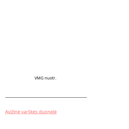
VMG nuotr. 
Avižinė varškės duonelė