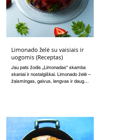
Limonado želė su vaisiais ir
uogomis (Receptas)
Jau pats žodis „Limonadas“ skamba
skaniai ir nostalgiškai. Limonado želė –
žaismingas, gaivus, lengvas ir daug
žadantis desertas, kuris tęsi visus savo
pažadus. Gaivus greipfrutų limonadas
subtiliai papildo saldžius vaisius, o ledų
kaušelis suteikia desertui ypatingo
švelnumo.