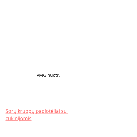
VMG nuotr. 
Sorų kruopų paplotėliai su 
cukinijomis