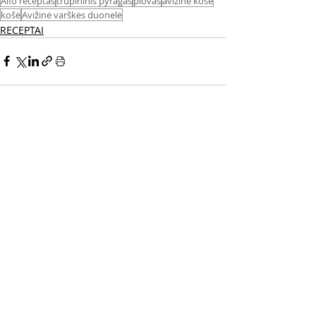
Alfo receptas
trupininis pyragas
plovas
avižinė košė
košė
Avižinė varškės duonelė
RECEPTAI