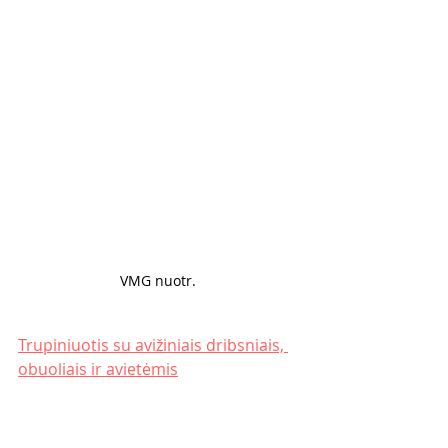
VMG nuotr. 
Trupiniuotis su avižiniais dribsniais, 
obuoliais ir avietėmis