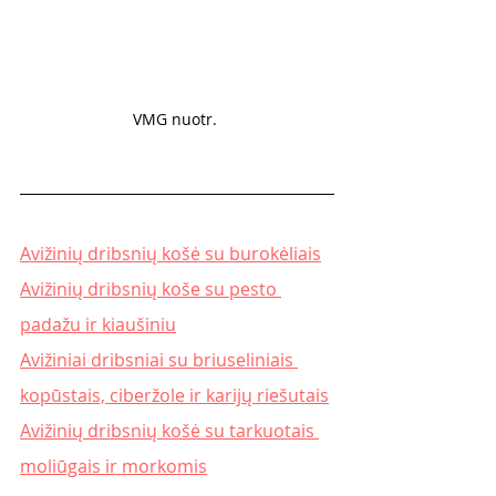
VMG nuotr. 
Avižinių dribsnių košė su burokėliais
Avižinių dribsnių koše su pesto 
padažu ir kiaušiniu
Avižiniai dribsniai su briuseliniais 
kopūstais, ciberžole ir karijų riešutais
Avižinių dribsnių košė su tarkuotais 
moliūgais ir morkomis