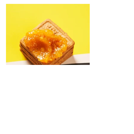
Kriaušių ir skrudintų apelsinų
uogienė (Receptas)
Skani uogienė atsargų spintelėje visada
yra apdairus sprendimas: pagardinsite ir
nuobodoką pusryčių košę, ir varškės sūrį,