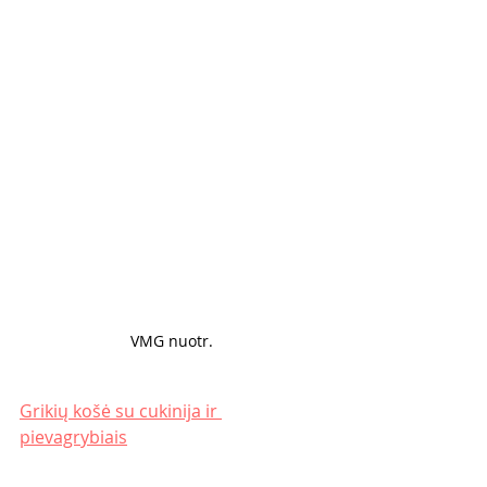
VMG nuotr. 
Grikių košė su cukinija ir 
pievagrybiais