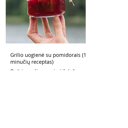
Grilio uogienė su pomidorais (15
minučių receptas)
Greitai paruošiama uogienė iš derliaus,
kurį duoda vasaros pabaiga: pomidorų ir
slyvų. Gardi, kvapni, kitokia. Mėgausitės
ne tik žiemą. Grilis suteikia savitą akcentą
skoniui ir kvapui, bet galima virti ir ant
viryklės.