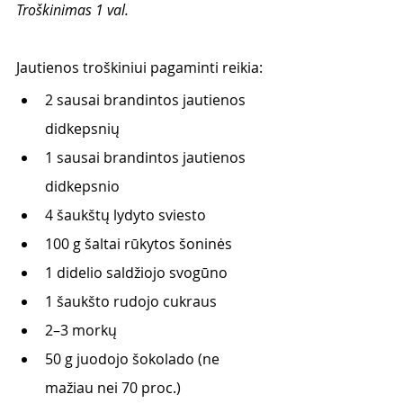
Troškinimas 1 val.  
Jautienos troškiniui pagaminti reikia: 
2 sausai brandintos jautienos  
didkepsnių
1 sausai brandintos jautienos  
didkepsnio
4 šaukštų lydyto sviesto
100 g šaltai rūkytos šoninės
1 didelio saldžiojo svogūno 
1 šaukšto rudojo cukraus
2–3 morkų 
50 g juodojo šokolado (ne 
mažiau nei 70 proc.) 