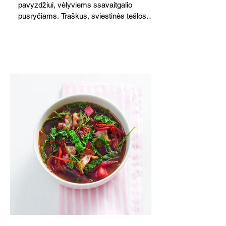
pavyzdžiui, vėlyviems ssavaitgalio
pusryčiams. Traškus, sviestinės tešlos
pagrindas, švelnus kiaušinių ir grietinės
įdaras, apskrudusi kalakutiena bei
pomidorai skaniai dera tarpusavyje. Nors
receptas ilgas, tačiau paruošti kišą nėra
sudėtinga. Skanus ir šiltas, ir šaltas.
Atvėsęs tampa tvirtesnis, todėl jį lengviau
gražiai supjaustyti. Net ir šaltas kišas tiks
ir pusryčiams, ir pietų dėžutei, ir iškylai.