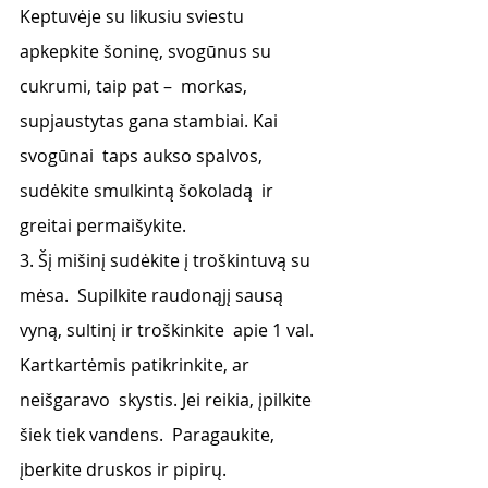
Keptuvėje su likusiu sviestu  
apkepkite šoninę, svogūnus su 
cukrumi, taip pat –  morkas, 
supjaustytas gana stambiai. Kai 
svogūnai  taps aukso spalvos, 
sudėkite smulkintą šokoladą  ir 
greitai permaišykite.  
3. Šį mišinį sudėkite į troškintuvą su 
mėsa.  Supilkite raudonąjį sausą 
vyną, sultinį ir troškinkite  apie 1 val. 
Kartkartėmis patikrinkite, ar 
neišgaravo  skystis. Jei reikia, įpilkite 
šiek tiek vandens.  Paragaukite, 
įberkite druskos ir pipirų.  