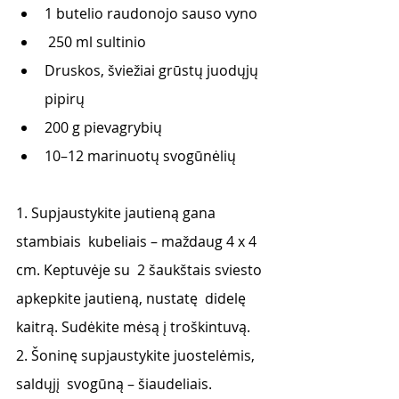
1 butelio raudonojo sauso vyno 
 250 ml sultinio 
Druskos, šviežiai grūstų juodųjų 
pipirų 
200 g pievagrybių
10–12 marinuotų svogūnėlių 
1. Supjaustykite jautieną gana 
stambiais  kubeliais – maždaug 4 x 4 
cm. Keptuvėje su  2 šaukštais sviesto 
apkepkite jautieną, nustatę  didelę 
kaitrą. Sudėkite mėsą į troškintuvą.  
2. Šoninę supjaustykite juostelėmis, 
saldųjį  svogūną – šiaudeliais. 