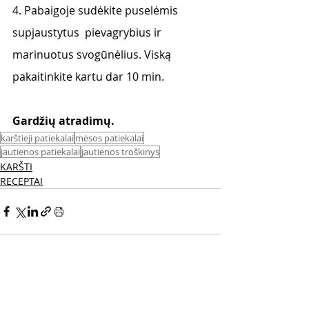
4. Pabaigoje sudėkite puselėmis 
supjaustytus  pievagrybius ir 
marinuotus svogūnėlius. Viską  
pakaitinkite kartu dar 10 min. 
Gardžių atradimų.
karštieji patiekalai
mėsos patiekalai
jautienos patiekalai
jautienos troškinys
KARŠTI
RECEPTAI