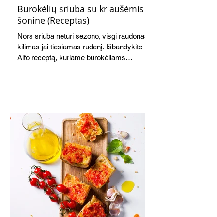
Burokėlių sriuba su kriaušėmis ir
šonine (Receptas)
Nors sriuba neturi sezono, visgi raudonas
kilimas jai tiesiamas rudenį. Išbandykite
Alfo receptą, kuriame burokėliams
akomponuoja kriaušės. Jauku,
saldžiarūgštiška, sotu, bet lengva.