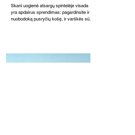
Skani uogienė atsargų spintelėje visada
yra apdairus sprendimas: pagardinsite ir
nuobodoką pusryčių košę, ir varškės sūrį,
o patiekę su mėgstamais sausainiais
pavaišinsite netikėtus svečius. Praktiškas
patarimas: laikykite uogienę nedideliuose
indeliuose.