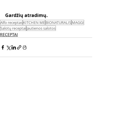
Gardžių atradimų. 
Alfo receptas
KITCHEN ME
BIONATURALIS
MAGGI
Salotų receptai
Jautienos salotos
RECEPTAI