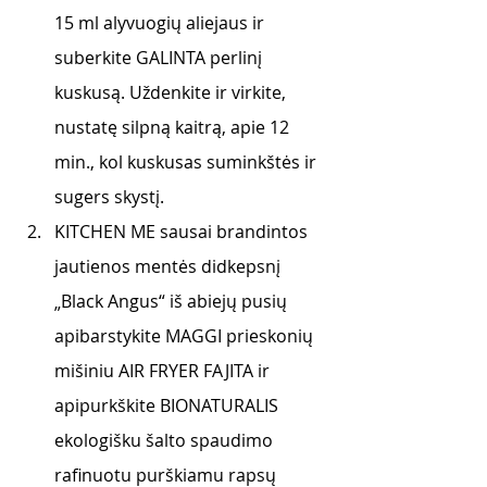
15 ml alyvuogių aliejaus ir 
suberkite GALINTA perlinį 
kuskusą. Uždenkite ir virkite, 
nustatę silpną kaitrą, apie 12 
min., kol kuskusas suminkštės ir 
sugers skystį.
KITCHEN ME sausai brandintos 
jautienos mentės didkepsnį 
„Black Angus“ iš abiejų pusių 
apibarstykite MAGGI prieskonių 
mišiniu AIR FRYER FAJITA ir 
apipurkškite BIONATURALIS 
ekologišku šalto spaudimo 
rafinuotu purškiamu rapsų 