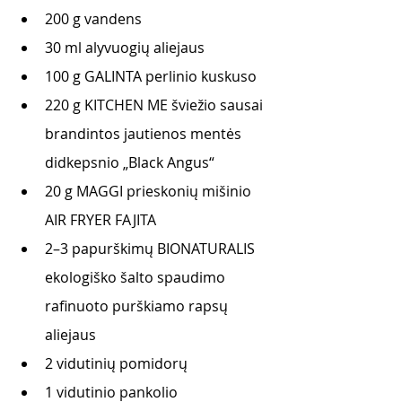
200 g vandens
30 ml alyvuogių aliejaus 
100 g GALINTA perlinio kuskuso 
220 g KITCHEN ME šviežio sausai 
brandintos jautienos mentės 
didkepsnio „Black Angus“
20 g MAGGI prieskonių mišinio 
AIR FRYER FAJITA 
2–3 papurškimų BIONATURALIS 
ekologiško šalto spaudimo 
rafinuoto purškiamo rapsų 
aliejaus 
2 vidutinių pomidorų
1 vidutinio pankolio 