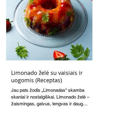
Limonado želė su vaisiais ir
uogomis (Receptas)
Jau pats žodis „Limonadas“ skamba
skaniai ir nostalgiškai. Limonado želė –
žaismingas, gaivus, lengvas ir daug
žadantis desertas, kuris tęsi visus savo
pažadus. Gaivus greipfrutų limonadas
subtiliai papildo saldžius vaisius, o ledų
kaušelis suteikia desertui ypatingo
švelnumo.