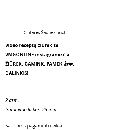
Gintarės Šaunės nuotr. 
Video receptą žiūrėkite 
VMGONLINE instagrame
 čia
ŽIŪRĖK, GAMINK, PAMĖK 👍❤️, 
DALINKIS!
2 asm. 
Gaminimo laikas: 25 min.
Salotoms pagaminti reikia: