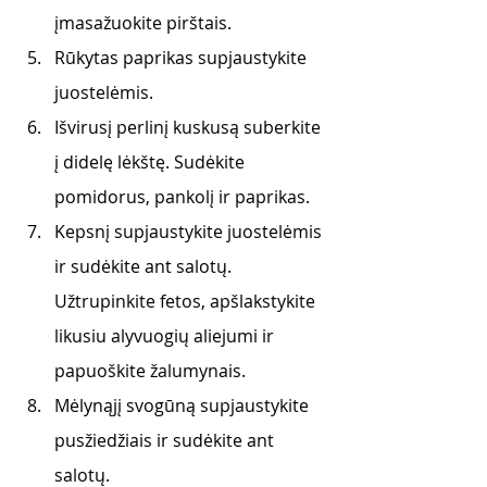
įmasažuokite pirštais.
Rūkytas paprikas supjaustykite 
juostelėmis.
Išvirusį perlinį kuskusą suberkite 
į didelę lėkštę. Sudėkite 
pomidorus, pankolį ir paprikas.
Kepsnį supjaustykite juostelėmis 
ir sudėkite ant salotų. 
Užtrupinkite fetos, apšlakstykite 
likusiu alyvuogių aliejumi ir 
papuoškite žalumynais.
Mėlynąjį svogūną supjaustykite 
pusžiedžiais ir sudėkite ant 
salotų.