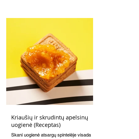
Kriaušių ir skrudintų apelsinų
uogienė (Receptas)
Skani uogienė atsargų spintelėje visada