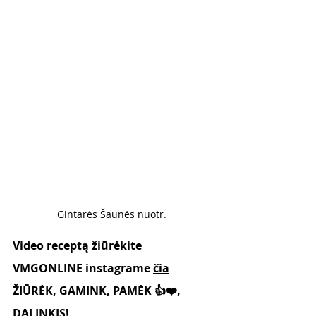
Gintarės Šaunės nuotr. 
Video receptą žiūrėkite 
VMGONLINE instagrame 
čia
ŽIŪRĖK, GAMINK, PAMĖK 👍❤️, 
DALINKIS!