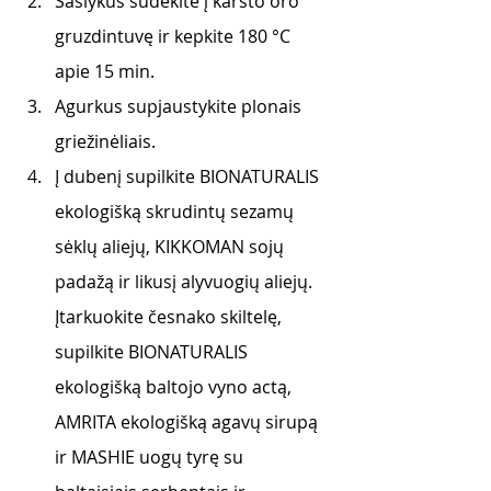
Šašlykus sudėkite į karšto oro 
gruzdintuvę ir kepkite 180 °C 
apie 15 min.
Agurkus supjaustykite plonais 
griežinėliais.
Į dubenį supilkite BIONATURALIS 
ekologišką skrudintų sezamų 
sėklų aliejų, KIKKOMAN sojų 
padažą ir likusį alyvuogių aliejų. 
Įtarkuokite česnako skiltelę, 
supilkite BIONATURALIS 
ekologišką baltojo vyno actą, 
AMRITA ekologišką agavų sirupą 
ir MASHIE uogų tyrę su 