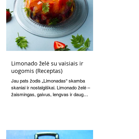
Limonado želė su vaisiais ir
uogomis (Receptas)
Jau pats žodis „Limonadas“ skamba
skaniai ir nostalgiškai. Limonado želė –
žaismingas, gaivus, lengvas ir daug
žadantis desertas, kuris tęsi visus savo
pažadus. Gaivus greipfrutų limonadas
subtiliai papildo saldžius vaisius, o ledų
kaušelis suteikia desertui ypatingo
švelnumo.