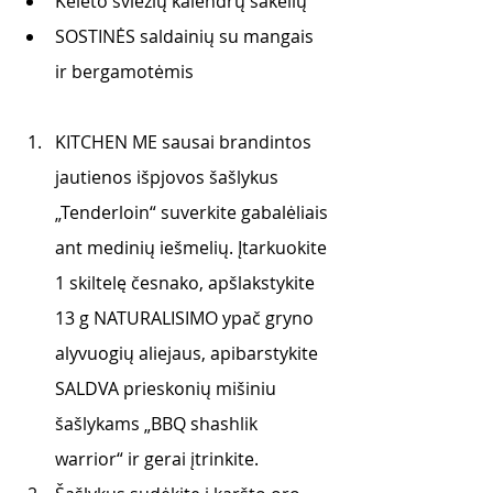
Keleto šviežių kalendrų šakelių 
SOSTINĖS saldainių su mangais 
ir bergamotėmis
KITCHEN ME sausai brandintos 
jautienos išpjovos šašlykus 
„Tenderloin“ suverkite gabalėliais 
ant medinių iešmelių. Įtarkuokite 
1 skiltelę česnako, apšlakstykite 
13 g NATURALISIMO ypač gryno 
alyvuogių aliejaus, apibarstykite 
SALDVA prieskonių mišiniu 
šašlykams „BBQ shashlik 
warrior“ ir gerai įtrinkite. 