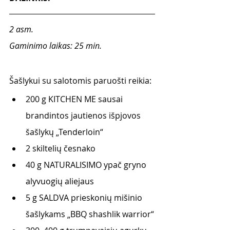
2 asm.
Gaminimo laikas: 25 min.
Šašlykui su salotomis paruošti reikia:
200 g KITCHEN ME sausai 
brandintos jautienos išpjovos 
šašlykų „Tenderloin“
2 skiltelių česnako
40 g NATURALISIMO ypač gryno 
alyvuogių aliejaus 
5 g SALDVA prieskonių mišinio 
šašlykams „BBQ shashlik warrior“