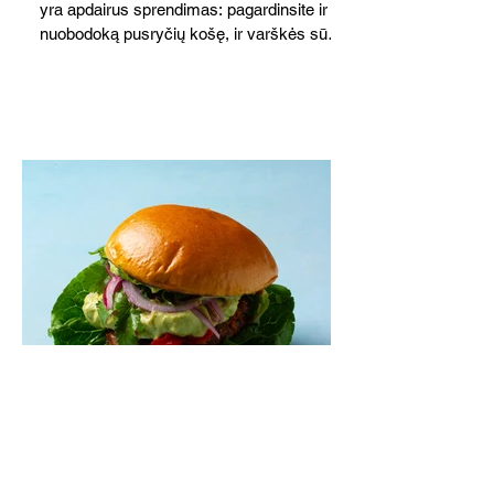
yra apdairus sprendimas: pagardinsite ir
nuobodoką pusryčių košę, ir varškės sūrį,
o patiekę su mėgstamais sausainiais
pavaišinsite netikėtus svečius. Praktiškas
patarimas: laikykite uogienę nedideliuose
indeliuose.