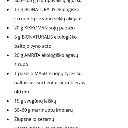
300–400 g trumpavaisių agurkų 
13 g BIONATURALIS ekologiško 
skrudintų sezamų sėklų aliejaus 
20 g KIKKOMAN sojų padažo 
5 g BIONATURALIS ekologiško 
baltojo vyno acto 
20 g AMRITA ekologiško agavų 
sirupo 
1 pakelio MASHIE uogų tyrės su 
baltaisiais serbentais ir imbierais 
(40 ml)
15 g svogūnų laiškų
50–60 g marinuotų imbierų 
Žiupsnelio sezamų 