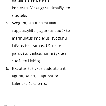
baltaisiais serbentais ir 
imbierais. Viską gerai išmaišykite 
šluotele. 
Svogūnų laiškus smulkiai 
supjaustykite. Į agurkus sudėkite 
marinuotus imbierus, svogūnų 
laiškus ir sezamus. Užpilkite 
paruoštu padažu, išmaišykite ir 
sudėkite į lėkštę.
Iškeptus šašlykus sudėkite ant 
agurkų salotų. Papuoškite 
kalendrų šakelėmis. 