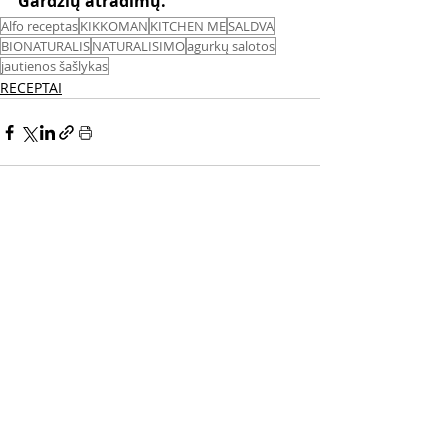
Gardžių atradimų. 
Alfo receptas
KIKKOMAN
KITCHEN ME
SALDVA
BIONATURALIS
NATURALISIMO
agurkų salotos
jautienos šašlykas
RECEPTAI