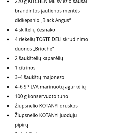
220 g KITCHEN ME šviežio sausai 
brandintos jautienos mentės 
didkepsnio „Black Angus“
4 skiltelių česnako
4 riekelių TOSTE DELI skrudinimo 
duonos „Brioche“
2 šaukštelių kaparėlių
1 citrinos
3–4 šaukštų majonezo
4–6 SPILVA marinuotų agurkėlių
100 g konservuoto tuno
Žiupsnelio KOTANYI druskos
Žiupsnelio KOTANYI juodųjų 
pipirų 