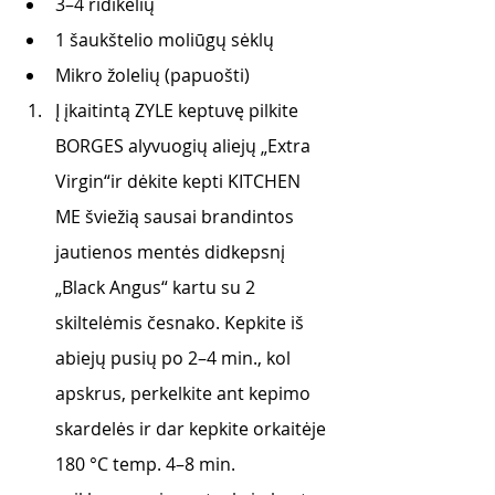
3–4 ridikėlių
1 šaukštelio moliūgų sėklų
Mikro žolelių (papuošti)
Į įkaitintą ZYLE keptuvę pilkite 
BORGES alyvuogių aliejų „Extra 
Virgin“ir dėkite kepti KITCHEN 
ME šviežią sausai brandintos 
jautienos mentės didkepsnį 
„Black Angus“ kartu su 2 
skiltelėmis česnako. Kepkite iš 
abiejų pusių po 2–4 min., kol 
apskrus, perkelkite ant kepimo 
skardelės ir dar kepkite orkaitėje 
180 °C temp. 4–8 min. 