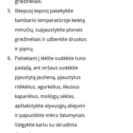
griežinėliais.
Iškepusį kepsnį palaikykite 
kambario temperatūroje keletą 
minučių, supjaustykite plonais 
griežinėliais ir užberkite druskos 
ir pipirų.
Patiekiant į lėkšte sudėkite tuno 
padažą, ant viršaus sudėkite 
pjaustytą jautieną, pjaustytus 
ridikėlius, agurkėlius, likusius 
kaparėlius, moliūgų sėklas, 
apšlakstykite alyvuogių aliejumi 
ir papuoškite mikro žalumynais. 
Valgykite kartu su skrudinta 