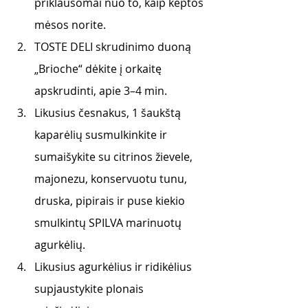
priklausomai nuo to, kaip keptos 
mėsos norite.
TOSTE DELI skrudinimo duoną 
„Brioche“ dėkite į orkaitę 
apskrudinti, apie 3–4 min.
Likusius česnakus, 1 šaukštą 
kaparėlių susmulkinkite ir 
sumaišykite su citrinos žievele, 
majonezu, konservuotu tunu, 
druska, pipirais ir puse kiekio 
smulkintų SPILVA marinuotų 
agurkėlių.
Likusius agurkėlius ir ridikėlius 
supjaustykite plonais 