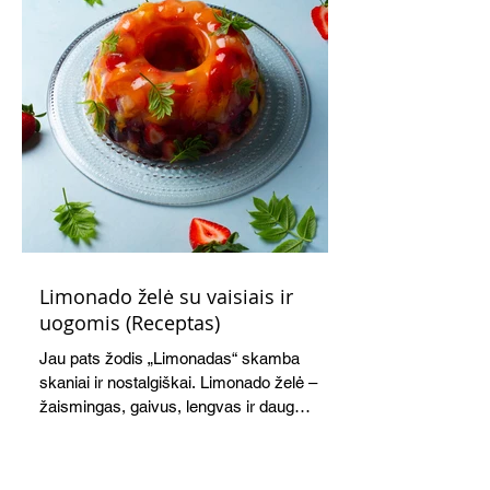
Limonado želė su vaisiais ir
uogomis (Receptas)
Jau pats žodis „Limonadas“ skamba
skaniai ir nostalgiškai. Limonado želė –
žaismingas, gaivus, lengvas ir daug
žadantis desertas, kuris tęsi visus savo
pažadus. Gaivus greipfrutų limonadas
subtiliai papildo saldžius vaisius, o ledų