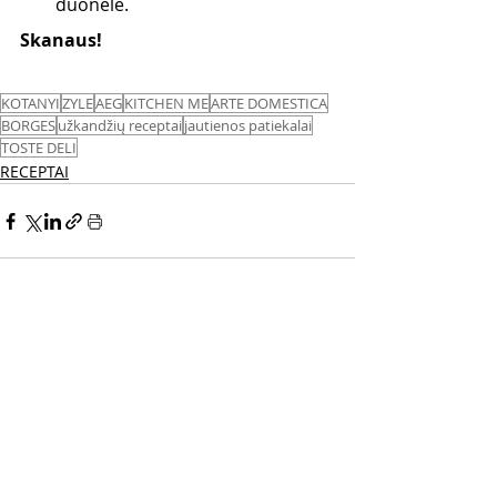
duonele.
Skanaus! 
KOTANYI
ZYLE
AEG
KITCHEN ME
ARTE DOMESTICA
BORGES
užkandžių receptai
jautienos patiekalai
TOSTE DELI
RECEPTAI