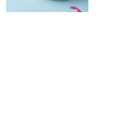
Mėsainiai su marinuotomis
paprikomis, feta ir avokadų
kremu (Receptas)
Šis – sultingas ir sotus mėsainis,
sudėliotas iš šviežių, kokybiškų
ingredientų tikrai yra “gerai subalansuotas
maistas”. Sotus, gardintas marinuotomis
paprikomis, trupinta feta ir švelniu avokadų
kremu labai tik pietums ar nevėlyvai
vakarienei, o ypač – visiems vasaros
susibėgimams ant pievelės prie namų.
Nepamirškite ir gėrimų. Prie šio mėsainio
skaniai dera gaivus aviečių ir apelsinų
kokteilis.