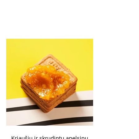
Kriaušių ir skrudintų apelsinų