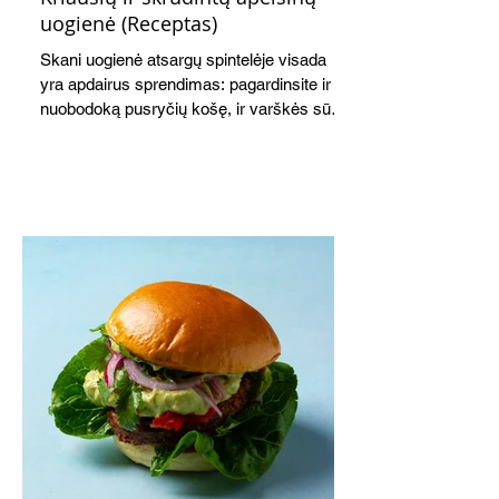
uogienė (Receptas)
Skani uogienė atsargų spintelėje visada
yra apdairus sprendimas: pagardinsite ir
nuobodoką pusryčių košę, ir varškės sūrį,
o patiekę su mėgstamais sausainiais
pavaišinsite netikėtus svečius. Praktiškas
patarimas: laikykite uogienę nedideliuose
indeliuose.