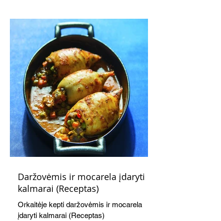
kaušelis suteikia desertui ypatingo
švelnumo.
Daržovėmis ir mocarela įdaryti
kalmarai (Receptas)
Orkaitėje kepti daržovėmis ir mocarela
įdaryti kalmarai (Receptas)