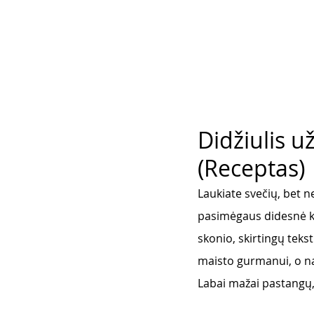
Didžiulis u
(Receptas)
Laukiate svečių, bet n
pasimėgaus didesnė kom
skonio, skirtingų teks
maisto gurmanui, o nam
Labai mažai pastangų,