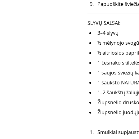
Papuoškite šviežia
SLYVŲ SALSAI: 
3–4 slyvų
½
 mėlynojo svog
½
 aitriosios papri
1 česnako skiltelė
1 saujos šviežių 
1 šaukšto NATURAL
1–2 šaukštų žaliųjų
Žiupsnelio drusk
Žiupsnelio juodųj
Smulkiai supjausty