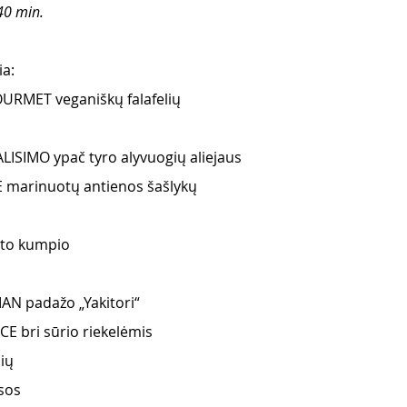
40 min.
ia:
RMET veganiškų falafelių
ISIMO ypač tyro alyvuogių aliejaus
 marinuotų antienos šašlykų
nto kumpio
AN padažo „Yakitori“
CE bri sūrio riekelėmis
ių 
sos  