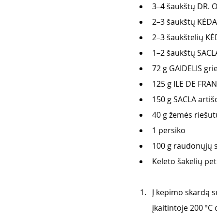
3–4 šaukštų DR. 
2–3 šaukštų KĖDA
2–3 šaukštelių 
1–2 šaukštų SACL
72 g GAIDELIS gri
125 g ILE DE FRA
150 g SACLA artiš
40 g žemės riešut
1 persiko 
100 g raudonųjų 
Keleto šakelių pet
Į kepimo skardą s
įkaitintoje 200 °C 