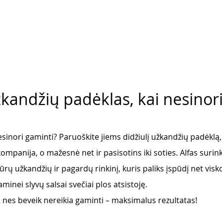
žkandžių padėklas, kai nesinor
esinori gaminti? Paruoškite jiems didžiulį užkandžių padėklą,
panija, o mažesnė net ir pasisotins iki soties. Alfas surink
tūrų užkandžių ir pagardų rinkinį, kuris paliks įspūdį net vis
inei slyvų salsai svečiai plos atsistoję. 
 nes beveik nereikia gaminti – maksimalus rezultatas! 