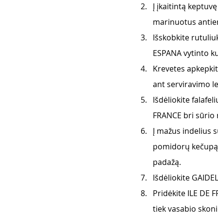
Į įkaitintą keptu
marinuotus antien
Išskobkite rutuliu
ESPANA vytinto ku
Krevetes apkepkit
ant serviravimo le
Išdėliokite falafe
FRANCE bri sūrio r
Į mažus indelius 
pomidorų kečupą 
padažą. 
Išdėliokite GAIDEL
Pridėkite ILE DE 
tiek vasabio skoni