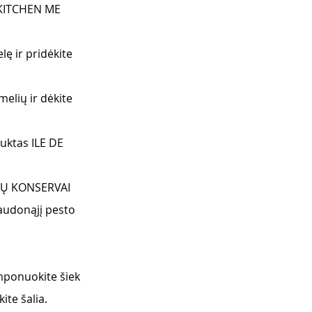
e KITCHEN ME 
ę ir pridėkite 
elių ir dėkite 
suktas ILE DE 
NIŲ KONSERVAI 
udonąjį pesto 
mponuokite šiek 
ite šalia.