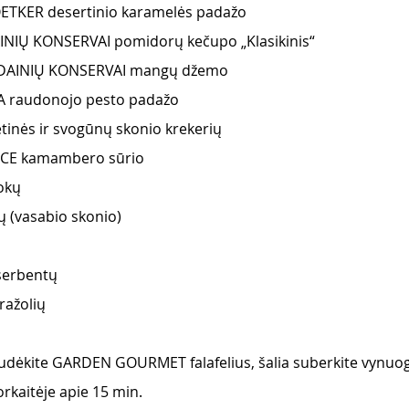
OETKER desertinio karamelės padažo
INIŲ KONSERVAI pomidorų kečupo „Klasikinis“
KĖDAINIŲ KONSERVAI mangų džemo
A raudonojo pesto padažo
etinės ir svogūnų skonio krekerių
NCE kamambero sūrio 
okų 
ų (vasabio skonio)
serbentų
ražolių 
udėkite GARDEN GOURMET falafelius, šalia suberkite vynuog
orkaitėje apie 15 min. 