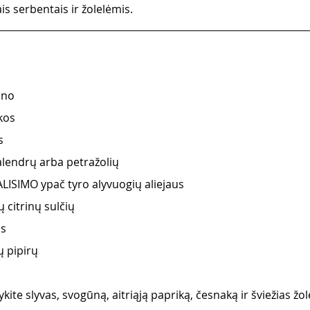
is serbentais ir žolelėmis.
ūno
kos  
s 
kalendrų arba petražolių
ISIMO ypač tyro alyvuogių aliejaus
 citrinų sulčių 
os
ų pipirų
kite slyvas, svogūną, aitriąją papriką, česnaką ir šviežias žole