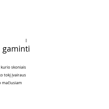
i gaminti
 kurio skoniais 
o tokį įvairaus 
ko mačiusiam 