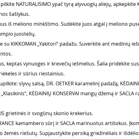
vę pilkite NATURALISIMO ypač tyrą alyvuogių aliejų, apkepkit
os šašlykus.   
kus iš meliono minkštimo. Sudėkite juos atgal į meliono pusel
mpio juostelių.
e su KIKKOMAN „Yakitori“ padažu. Suverkite ant medinių iešm
ntos. 
lius, keptas vynuoges ir krevečių iešmelius. Šalia pridėkite su
iekeles ir sūrius riestainius. 
supilkite: slyvų salsą, DR. OETKER karamelinį padažą, KĖDAI
„Klasikinis“, KĖDAINIŲ KONSERVAI mangų džemą ir SACLA ra
IS grietinės ir svogūnų skonio krekerius.
FRANCE kamambero sūrį ir SACLA marinuotus artišokus. Įko
o žemės riešutų. Supjaustykite persiką griežinėliais ir išdėliok