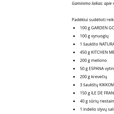
Gaminimo laikas: apie 
Padėklui sudėlioti reik
100 g GARDEN GOU
100 g vynuogių
1 šaukšto NATURAL
450 g KITCHEN ME
200 g meliono
50 g ESPANA vyti
200 g krevečių
3 šaukštų KIKKOM
150 g ILE DE FRAN
40 g sūrių riestain
1 indelio slyvų sal