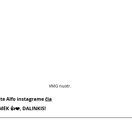
VMG nuotr.
ite Alfo instagrame 
čia
ĖK 👍❤️, DALINKIS!