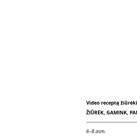
Video receptą žiūrėk
ŽIŪRĖK, GAMINK, PAM
6–8 asm.