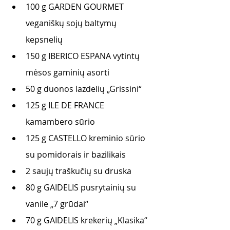
100 g GARDEN GOURMET 
veganiškų sojų baltymų 
kepsnelių 
150 g IBERICO ESPANA vytintų 
mėsos gaminių asorti 
50 g duonos lazdelių „Grissini“
125 g ILE DE FRANCE 
kamambero sūrio 
125 g CASTELLO kreminio sūrio 
su pomidorais ir bazilikais 
2 saujų traškučių su druska 
80 g GAIDELIS pusrytainių su 
vanile „7 grūdai“
70 g GAIDELIS krekerių „Klasika“