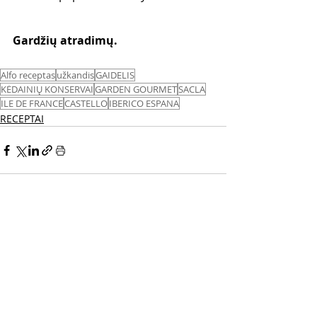
Gardžių atradimų.
Alfo receptas
užkandis
GAIDELIS
KĖDAINIŲ KONSERVAI
GARDEN GOURMET
SACLA
ILE DE FRANCE
CASTELLO
IBERICO ESPANA
RECEPTAI