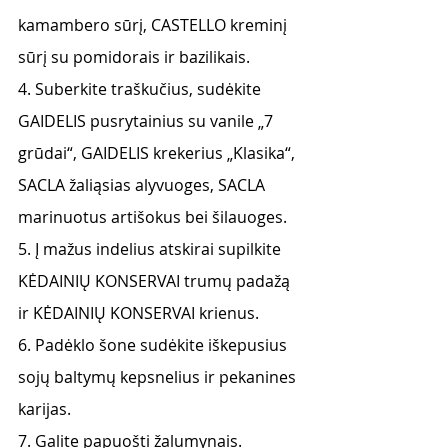
kamambero sūrį, CASTELLO kreminį 
sūrį su pomidorais ir bazilikais. 
4. Suberkite traškučius, sudėkite 
GAIDELIS pusrytainius su vanile „7 
grūdai“, GAIDELIS krekerius „Klasika“, 
SACLA žaliąsias alyvuoges, SACLA 
marinuotus artišokus bei šilauoges.
5. Į mažus indelius atskirai supilkite 
KĖDAINIŲ KONSERVAI trumų padažą 
ir KĖDAINIŲ KONSERVAI krienus.
6. Padėklo šone sudėkite iškepusius 
sojų baltymų kepsnelius ir pekanines 
karijas. 
7. Galite papuošti žalumynais. 