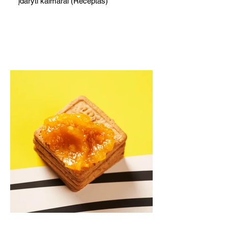
įdaryti kalmarai (Receptas)