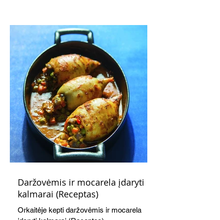
subtiliai papildo saldžius vaisius, o ledų
kaušelis suteikia desertui ypatingo
švelnumo.
Daržovėmis ir mocarela įdaryti
kalmarai (Receptas)
Orkaitėje kepti daržovėmis ir mocarela