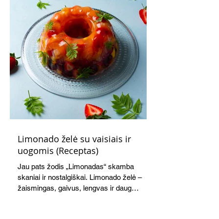
Limonado želė su vaisiais ir
uogomis (Receptas)
Jau pats žodis „Limonadas“ skamba
skaniai ir nostalgiškai. Limonado želė –
žaismingas, gaivus, lengvas ir daug
žadantis desertas, kuris tęsi visus savo
pažadus. Gaivus greipfrutų limonadas