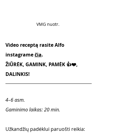
VMG nuotr. 
Video receptą rasite Alfo 
instagrame 
čia
.
ŽIŪRĖK, GAMINK, PAMĖK 👍❤️, 
DALINKIS!
4–6 asm. 
Gaminimo laikas: 20 min.
Užkandžių padėklui paruošti reikia: