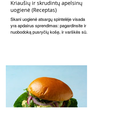
Kriaušių ir skrudintų apelsinų
uogienė (Receptas)
Skani uogienė atsargų spintelėje visada
yra apdairus sprendimas: pagardinsite ir
nuobodoką pusryčių košę, ir varškės sūrį,
o patiekę su mėgstamais sausainiais
pavaišinsite netikėtus svečius. Praktiškas
patarimas: laikykite uogienę nedideliuose
indeliuose.