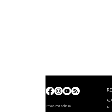
RE
ALF
Privatumo politika
ALF