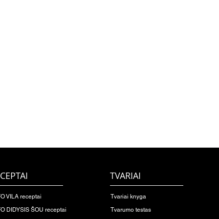
CEPTAI
TVARIAI
O VILA receptai
Tvariai knyga
O DIDYSIS ŠOU receptai
Tvarumo testas