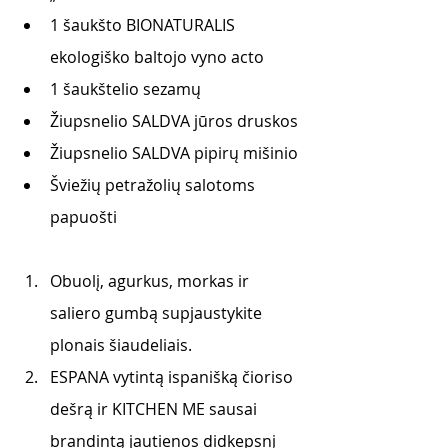
1 šaukšto BIONATURALIS 
ekologiško baltojo vyno acto
1 šaukštelio sezamų 
Žiupsnelio SALDVA jūros druskos
Žiupsnelio SALDVA pipirų mišinio
Šviežių petražolių salotoms 
papuošti
Obuolį, agurkus, morkas ir 
saliero gumbą supjaustykite 
plonais šiaudeliais.
ESPANA vytintą ispanišką čioriso 
dešrą ir KITCHEN ME sausai 
brandintą jautienos didkepsnį 