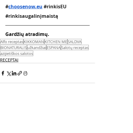
#
choosenow.eu
#rinkisEU
#rinkisaugalinįmaistą
Gardžių atradimų. 
Alfo receptas
KIKKOMAN
KITCHEN ME
SALDVA
BIONATURALIS
užkandžiai
ESPANA
Salotų receptas
azijietiškos salotos
RECEPTAI