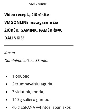
VMG nuotr. 
Video receptą žiūrėkite 
VMGONLINE instagrame
 čia
ŽIŪRĖK, GAMINK, PAMĖK 👍❤️, 
DALINKIS!
4 asm.
Gaminimo laikas: 35 min.
1 obuolio
2 trumpavaisių agurkų
3 vidutinių morkų
140 g saliero gumbo
40 g ESPANA vytintos ispaniškos 