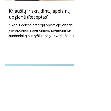
Kriaušių ir skrudintų apelsinų
uogienė (Receptas)
Skani uogienė atsargų spintelėje visada
yra apdairus sprendimas: pagardinsite ir
nuobodoką pusryčių košę, ir varškės sūrį,
o patiekę su mėgstamais sausainiais
pavaišinsite netikėtus svečius. Praktiškas
patarimas: laikykite uogienę nedideliuose
indeliuose.