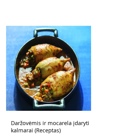
pažadus. Gaivus greipfrutų limonadas
subtiliai papildo saldžius vaisius, o ledų
kaušelis suteikia desertui ypatingo
švelnumo.
Daržovėmis ir mocarela įdaryti
kalmarai (Receptas)