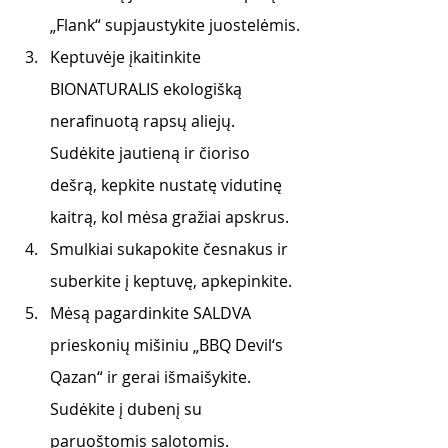
„Flank“ supjaustykite juostelėmis.
Keptuvėje įkaitinkite 
BIONATURALIS ekologišką 
nerafinuotą rapsų aliejų. 
Sudėkite jautieną ir čioriso 
dešrą, kepkite nustatę vidutinę 
kaitrą, kol mėsa gražiai apskrus.
Smulkiai sukapokite česnakus ir 
suberkite į keptuvę, apkepinkite.
Mėsą pagardinkite SALDVA 
prieskonių mišiniu „BBQ Devil‘s 
Qazan“ ir gerai išmaišykite. 
Sudėkite į dubenį su 
paruoštomis salotomis. 