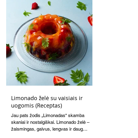
Limonado želė su vaisiais ir
uogomis (Receptas)
Jau pats žodis „Limonadas“ skamba
skaniai ir nostalgiškai. Limonado želė –
žaismingas, gaivus, lengvas ir daug
žadantis desertas, kuris tęsi visus savo