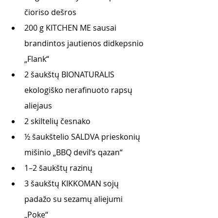
čioriso dešros
200 g KITCHEN ME sausai 
brandintos jautienos didkepsnio 
„Flank“
2 šaukštų BIONATURALIS 
ekologiško nerafinuoto rapsų 
aliejaus 
2 skiltelių česnako 
½
 šaukštelio SALDVA prieskonių 
mišinio „BBQ devil‘s qazan“
1–2 šaukštų razinų 
3 šaukštų KIKKOMAN sojų 
padažo su sezamų aliejumi 
„Poke“