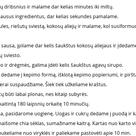
 dribsnius ir malame dar kelias minutes iki miltų.
ausus ingredientus, dar kelias sekundes pamalame.
es, riešutų sviestą, kokosų aliejų ir malame, kol susiformuo
r sausa, įpilame dar kelis šaukštus kokosų aliejaus ir įdedame
ų sviesto.
o ir drėgmės, galima įdėti kelis šaukštus agavų sirupo.
dedame į kepimo formą, išklotą kepimo popieriumi, ir piršta
rai suspaudžiame. Šiek tiek užkeliame kraštus.
 būti labai plonas, nes kitaip subyrės.
įkaitintą 180 laipsnių orkaitę 10 minučių.
a, pasidarome uogienę. Uogas ir cukrų dedame į puodą ir ka
, įmaišome chia sėklas, sumažiname kaitrą. Kartas nuo karto 
nukeliame nuo viryklės ir paliekame pastovėti apie 10 min.