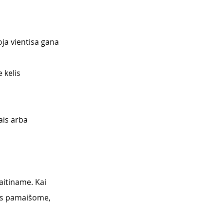
ja vientisa gana 
 kelis 
is arba 
itiname. Kai 
vis pamaišome, 