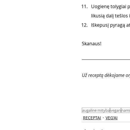
Uogienę tolygiai 
likusią dalį tešlo
Iškepusį pyragą a
Skanaus!
Už receptą dėkojame orga
augalinė mityba
vegan
nami
RECEPTAI
VEG'AI