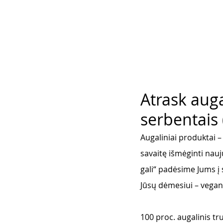
Atrask auga
serbentais
Augaliniai produktai –
savaitę išmėginti nauju
gali“ padėsime Jums į 
Jūsų dėmesiui – vegan
100 proc. augalinis tr