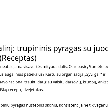
linį: trupininis pyragas su juod
 (Receptas)
 neatsiejama visavertės mitybos dalis. O ar pasiryžtumėte be
s augalinius patiekalus? Kartu su organizacija „Gyvi gali“ ir 
savo racioną įtraukti daugiau vaisių, daržovių, kruopų, ankš
iškų receptų dvejetukas.
upinių pyragas nustebins skoniu, konsistencija ne tik veganus