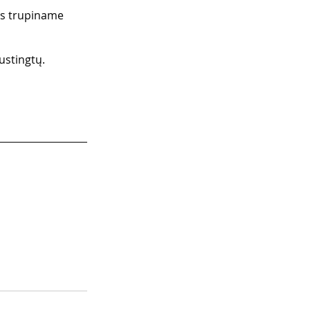
us trupiname 
ustingtų.