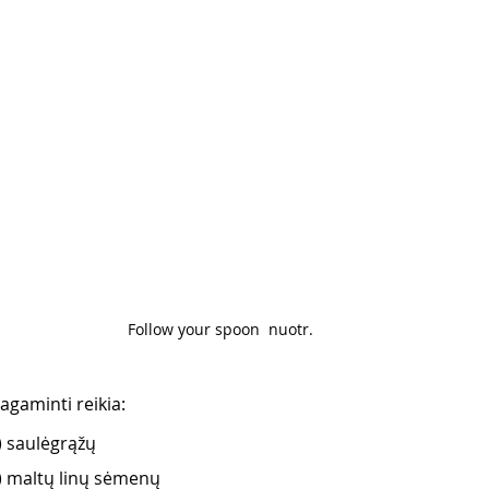
Follow your spoon  nuotr. 
agaminti reikia:
) saulėgrąžų
) maltų linų sėmenų