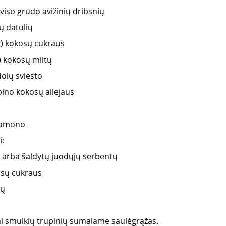
viso grūdo avižinių dribsnių
ų datulių
g) kokosų cukraus
) kokosų miltų
olų sviesto
pino kokosų aliejaus
amono
i:
ų arba šaldytų juodųjų serbentų
osų cukraus
lų
bai smulkių trupinių sumalame saulėgrąžas.