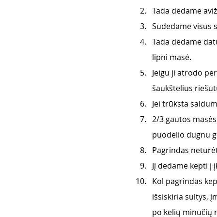
Tada dedame avižų
Sudedame visus s
Tada dedame datul
lipni masė.
Jeigu ji atrodo pe
šaukštelius riešut
Jei trūksta saldum
2/3 gautos masės 
puodelio dugnu ge
Pagrindas neturėtų
Jį dedame kepti į 
Kol pagrindas kep
išsiskiria sultys
po kelių minučių 