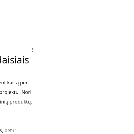
aisiais
nt kartą per 
 projektu „Nori 
tinių produktų. 
, bet ir 