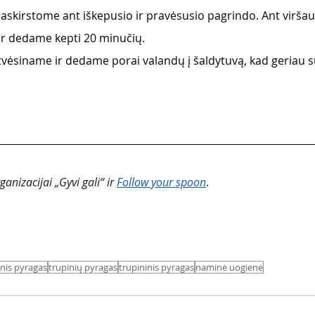
paskirstome ant iškepusio ir pravėsusio pagrindo. Ant virša
s ir dedame kepti 20 minučių.
tvėsiname ir dedame porai valandų į šaldytuvą, kad geriau s
nizacijai „Gyvi gali“ ir
Follow your spoon
.
nis pyragas
trupinių pyragas
trupininis pyragas
naminė uogienė