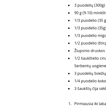
3 puodelių (300g) 
90 g (9-10) minkšt
1/3 puodelio (35 
1/3 puodelio (35g
1/3 puodelio migd
1/2 puodelio ištir
Žiupsnio druskos
1/2 šaukštelio cin
Serbentų uogiene
3 puodelių švieži
1/4 puodelio kok
3 šaukštų čija sėk
Pirmiausia iki la