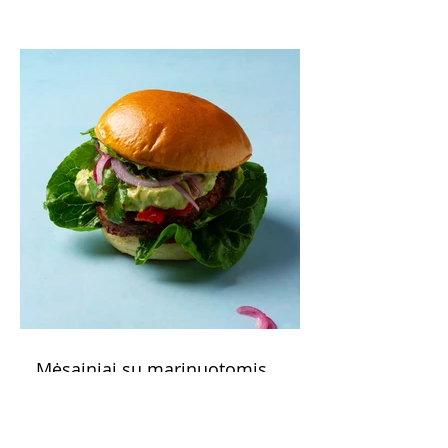
patarimas: laikykite uogienę nedideliuose
indeliuose.
Mėsainiai su marinuotomis
paprikomis, feta ir avokadų
kremu (Receptas)