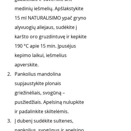
medinių iešmelių. Apšlakstykite 
15 ml NATURALISIMO ypač gryno 
alyvuogių aliejaus, sudėkite į 
karšto oro gruzdintuvę ir kepkite 
190 °C apie 15 min. Įpusėjus 
kepimo laikui, iešmelius 
apverskite.
Pankolius mandolina 
supjaustykite plonais 
griežinėliais, svogūną – 
pusžiedžiais. Apelsiną nulupkite 
ir padalinkite skiltelėmis.
Į dubenį sudėkite sultenes, 
pankolius, svogūnus ir apelsino 