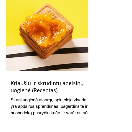
Kriaušių ir skrudintų apelsinų
uogienė (Receptas)
Skani uogienė atsargų spintelėje visada
yra apdairus sprendimas: pagardinsite ir
nuobodoką pusryčių košę, ir varškės sūrį,
o patiekę su mėgstamais sausainiais
pavaišinsite netikėtus svečius. Praktiškas