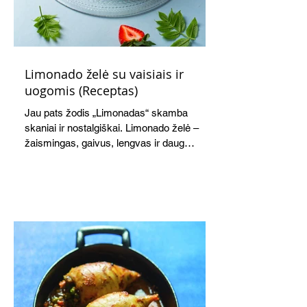
Limonado želė su vaisiais ir
uogomis (Receptas)
Jau pats žodis „Limonadas“ skamba
skaniai ir nostalgiškai. Limonado želė –
žaismingas, gaivus, lengvas ir daug
žadantis desertas, kuris tęsi visus savo
pažadus. Gaivus greipfrutų limonadas
subtiliai papildo saldžius vaisius, o ledų
kaušelis suteikia desertui ypatingo
švelnumo.