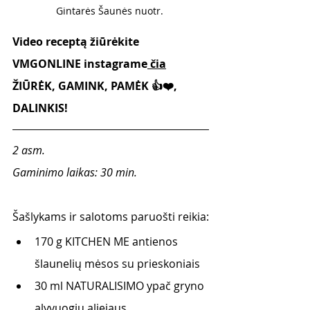
Gintarės Šaunės nuotr. 
Video receptą žiūrėkite 
VMGONLINE instagrame
 čia
ŽIŪRĖK, GAMINK, PAMĖK 👍❤️, 
DALINKIS!
2 asm. 
Gaminimo laikas: 30 min.
Šašlykams ir salotoms paruošti reikia:
170 g KITCHEN ME antienos 
šlaunelių mėsos su prieskoniais 
30 ml NATURALISIMO ypač gryno 
alyvuogių aliejaus  