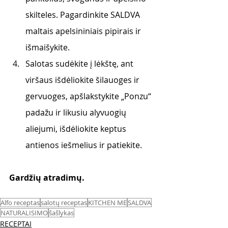
skilteles. Pagardinkite SALDVA 
maltais apelsininiais pipirais ir 
išmaišykite.
Salotas sudėkite į lėkštę, ant 
viršaus išdėliokite šilauoges ir 
gervuoges, apšlakstykite „Ponzu“ 
padažu ir likusiu alyvuogių 
aliejumi, išdėliokite keptus 
antienos iešmelius ir patiekite.
Gardžių atradimų. 
Alfo receptas
salotų receptas
KITCHEN ME
SALDVA
NATURALISIMO
šašlykas
RECEPTAI