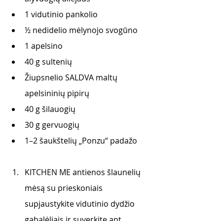
1 vidutinio pankolio
½ nedidelio mėlynojo svogūno
1 apelsino 
40 g sultenių 
Žiupsnelio SALDVA maltų 
apelsininių pipirų 
40 g šilauogių 
30 g gervuogių
1–2 šaukštelių „Ponzu“ padažo
KITCHEN ME antienos šlaunelių 
mėsą su prieskoniais 
supjaustykite vidutinio dydžio 
gabalėliais ir suverkite ant 