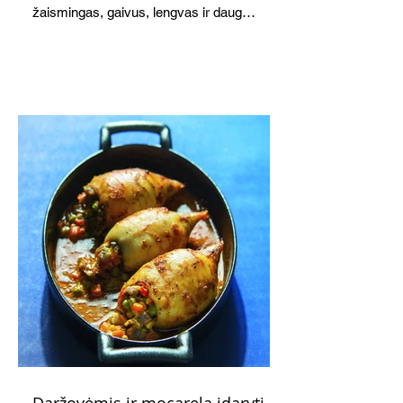
žaismingas, gaivus, lengvas ir daug
žadantis desertas, kuris tęsi visus savo
pažadus. Gaivus greipfrutų limonadas
subtiliai papildo saldžius vaisius, o ledų
kaušelis suteikia desertui ypatingo
švelnumo.
Daržovėmis ir mocarela įdaryti