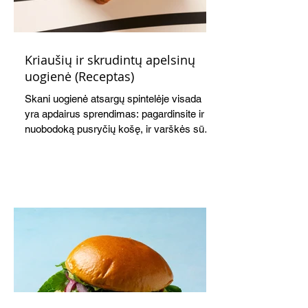
Kriaušių ir skrudintų apelsinų
uogienė (Receptas)
Skani uogienė atsargų spintelėje visada
yra apdairus sprendimas: pagardinsite ir
nuobodoką pusryčių košę, ir varškės sūrį,
o patiekę su mėgstamais sausainiais
pavaišinsite netikėtus svečius. Praktiškas
patarimas: laikykite uogienę nedideliuose
indeliuose.