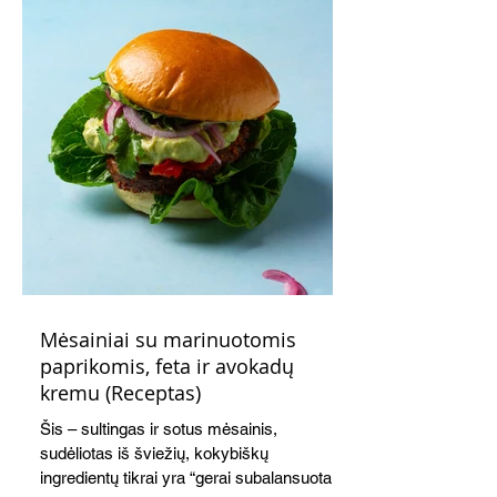
Mėsainiai su marinuotomis
paprikomis, feta ir avokadų
kremu (Receptas)
Šis – sultingas ir sotus mėsainis,
sudėliotas iš šviežių, kokybiškų
ingredientų tikrai yra “gerai subalansuotas