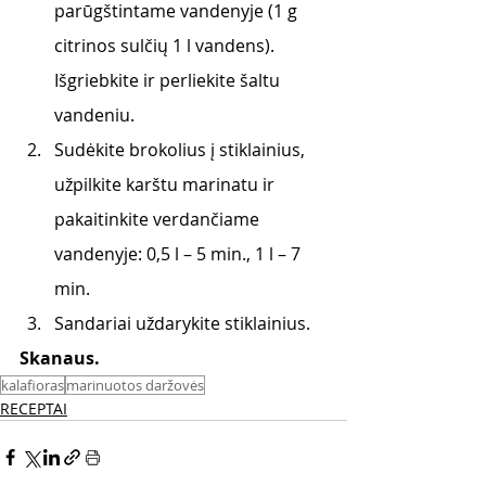
parūgštintame vandenyje (1 g 
citrinos sulčių 1 l vandens). 
Išgriebkite ir perliekite šaltu 
vandeniu.
Sudėkite brokolius į stiklainius, 
užpilkite karštu marinatu ir 
pakaitinkite verdančiame 
vandenyje: 0,5 l – 5 min., 1 l – 7 
min.
Sandariai uždarykite stiklainius.
Skanaus. 
kalafioras
marinuotos daržovės
RECEPTAI