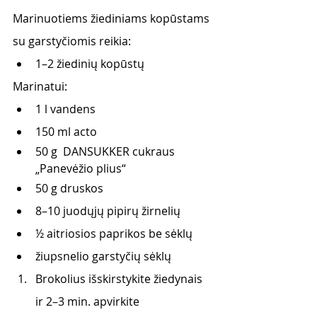
Marinuotiems žiediniams kopūstams 
su garstyčiomis reikia:
1–2 žiedinių kopūstų
Marinatui:
1 l vandens
150 ml acto
50 g  DANSUKKER cukraus 
„Panevėžio plius“ 
50 g druskos
8–10 juodųjų pipirų žirnelių
½ aitriosios paprikos be sėklų
žiupsnelio garstyčių sėklų
Brokolius išskirstykite žiedynais 
ir 2–3 min. apvirkite 