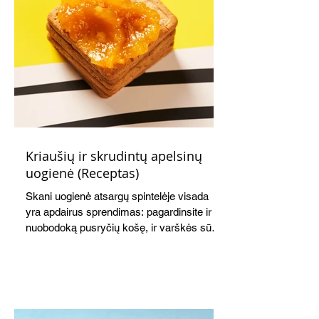
Kriaušių ir skrudintų apelsinų
uogienė (Receptas)
Skani uogienė atsargų spintelėje visada
yra apdairus sprendimas: pagardinsite ir
nuobodoką pusryčių košę, ir varškės sūrį,
o patiekę su mėgstamais sausainiais
pavaišinsite netikėtus svečius. Praktiškas
patarimas: laikykite uogienę nedideliuose
indeliuose.