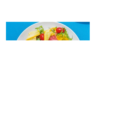
maistas”. Sotus, gardintas marinuotomis
paprikomis, trupinta feta ir švelniu avokadų
kremu labai tik pietums ar nevėlyvai
vakarienei, o ypač – visiems vasaros
susibėgimams ant pievelės prie namų.
Nepamirškite ir gėrimų. Prie šio mėsainio
skaniai dera gaivus aviečių ir apelsinų
kokteilis.
Cukinijų ir vyšninių pomidorų
salotos (Receptas)