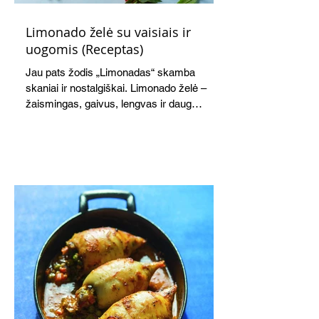
Limonado želė su vaisiais ir
uogomis (Receptas)
Jau pats žodis „Limonadas“ skamba
skaniai ir nostalgiškai. Limonado želė –
žaismingas, gaivus, lengvas ir daug
žadantis desertas, kuris tęsi visus savo
pažadus. Gaivus greipfrutų limonadas
subtiliai papildo saldžius vaisius, o ledų
kaušelis suteikia desertui ypatingo
švelnumo.