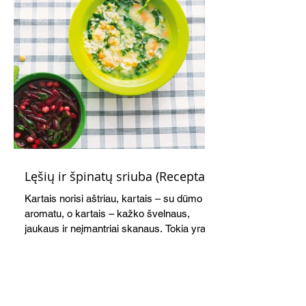
Lęšių ir špinatų sriuba (Receptas)
Kartais norisi aštriau, kartais – su dūmo
aromatu, o kartais – kažko švelnaus,
jaukaus ir neįmantriai skanaus. Tokia yra ši
greitai paruošiama, gomuriui maloni lęšių,
ryžių ir špinatų sriuba.