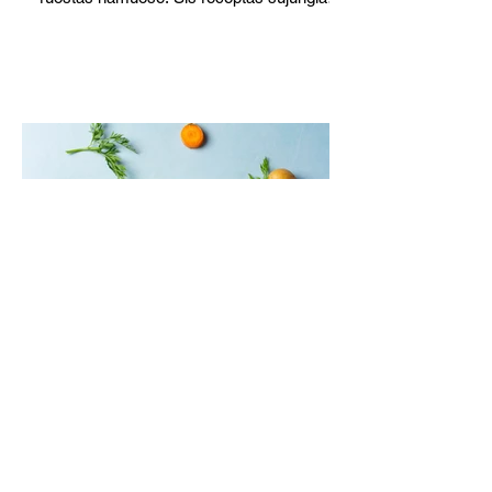
viską į vieną sukurdamas visišką komforto
patiekalą. Antiena kebabuose – netikėtas,
tačiau tikrai pasiteisinęs sprendimas.
Sultinga mėsa, švelnus tepamas sūris,
marinuotos paprikos ir aromatingi
prieskoniai sukuria sodrų, harmoningą
skonį, kurį dar labiau išryškina lengvai
apskrudęs lavašas.
Miso sriuba su triušiena ir