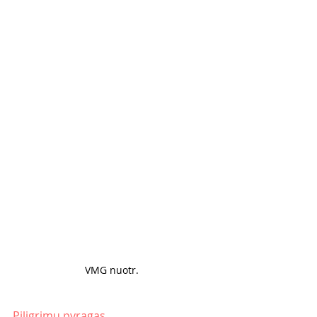
VMG nuotr. 
Piligrimų pyragas