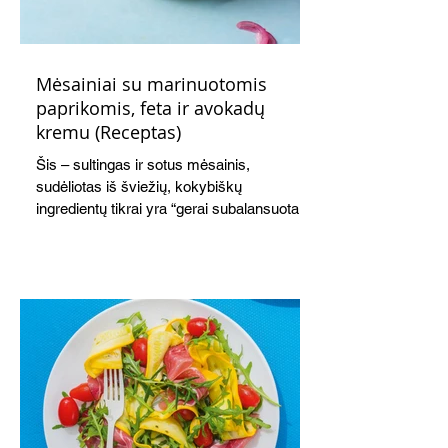
Mėsainiai su marinuotomis
paprikomis, feta ir avokadų
kremu (Receptas)
Šis – sultingas ir sotus mėsainis,
sudėliotas iš šviežių, kokybiškų
ingredientų tikrai yra “gerai subalansuotas
maistas”. Sotus, gardintas marinuotomis
paprikomis, trupinta feta ir švelniu avokadų
kremu labai tik pietums ar nevėlyvai
vakarienei, o ypač – visiems vasaros
susibėgimams ant pievelės prie namų.
Nepamirškite ir gėrimų. Prie šio mėsainio
skaniai dera gaivus aviečių ir apelsinų
kokteilis.