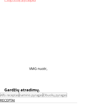
VMG nuotr, 
Gardžių atradimų.
Alfo receptas
naminis pyragas
Obuolių pyragas
RECEPTAI