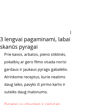
3 lengvai pagaminami, labai
skanūs pyragai
Prie kavos, arbatos, pieno stiklinės, 
pokalbių ar gero filmo visada norisi 
gardaus ir jaukaus pyrago gabalėlio. 
Atrinkome receptus, kurie neatims 
daug laiko, pavyks iš pirmo karto ir 
suteiks daug malonumo. 
Pyragas su obuoliais ir riešutais 