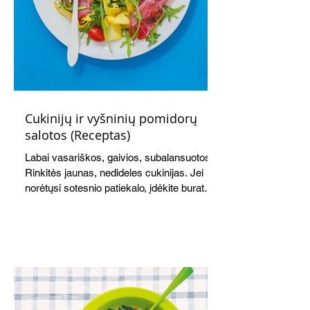
Cukinijų ir vyšninių pomidorų
salotos (Receptas)
Labai vasariškos, gaivios, subalansuotos.
Rinkitės jaunas, nedideles cukinijas. Jei
norėtųsi sotesnio patiekalo, įdėkite buratos
ar mocarelos, pabarstykite skrudintomis
kedrinėmis pinijomis, patiekite su pilno
grūdo duona arba virtu perliniu kuskusu.