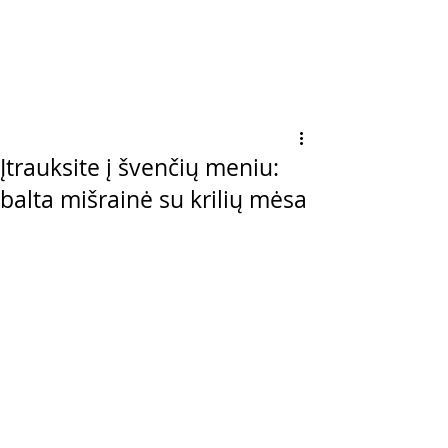
Įtrauksite į švenčių meniu:
balta mišrainė su krilių mėsa