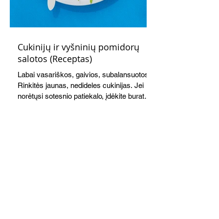
Cukinijų ir vyšninių pomidorų
salotos (Receptas)
Labai vasariškos, gaivios, subalansuotos.
Rinkitės jaunas, nedideles cukinijas. Jei
norėtųsi sotesnio patiekalo, įdėkite buratos
ar mocarelos, pabarstykite skrudintomis
kedrinėmis pinijomis, patiekite su pilno
grūdo duona arba virtu perliniu kuskusu.