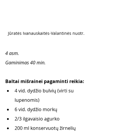
Jūratės Ivanauskaitės-Valantinės nuotr. 
4 asm.
Gaminimas 40 min.
Baltai mišrainei pagaminti reikia: 
4 vid. dydžio bulvių (virti su 
lupenomis)
6 vid. dydžio morkų 
2/3 ilgavaisio agurko 
200 ml konservuotų žirnelių