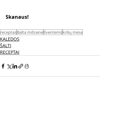
Skanaus! 
receptas
Balta mišrainė
šventėms
krilių mėsa
KALĖDOS
ŠALTI
RECEPTAI