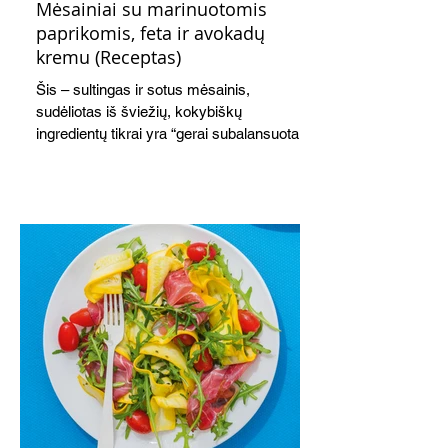
Mėsainiai su marinuotomis
paprikomis, feta ir avokadų
kremu (Receptas)
Šis – sultingas ir sotus mėsainis,
sudėliotas iš šviežių, kokybiškų
ingredientų tikrai yra “gerai subalansuotas
maistas”. Sotus, gardintas marinuotomis
paprikomis, trupinta feta ir švelniu avokadų
kremu labai tik pietums ar nevėlyvai
vakarienei, o ypač – visiems vasaros
susibėgimams ant pievelės prie namų.
Nepamirškite ir gėrimų. Prie šio mėsainio
skaniai dera gaivus aviečių ir apelsinų
kokteilis.