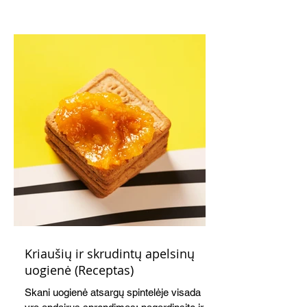
Kriaušių ir skrudintų apelsinų
uogienė (Receptas)
Skani uogienė atsargų spintelėje visada