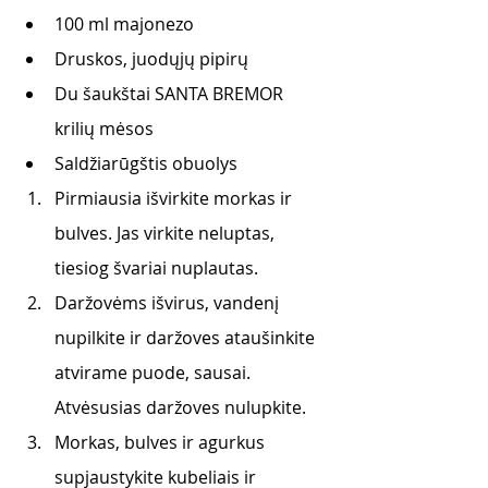
100 ml majonezo
Druskos, juodųjų pipirų
Du šaukštai SANTA BREMOR 
krilių mėsos
Saldžiarūgštis obuolys 
Pirmiausia išvirkite morkas ir 
bulves. Jas virkite neluptas, 
tiesiog švariai nuplautas.
Daržovėms išvirus, vandenį 
nupilkite ir daržoves ataušinkite 
atvirame puode, sausai. 
Atvėsusias daržoves nulupkite.
Morkas, bulves ir agurkus 
supjaustykite kubeliais ir 