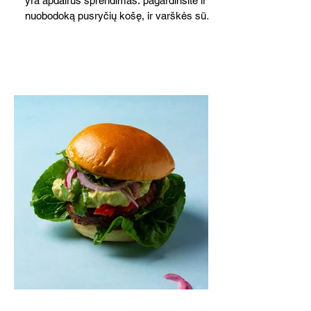
yra apdairus sprendimas: pagardinsite ir
nuobodoką pusryčių košę, ir varškės sūrį,
o patiekę su mėgstamais sausainiais
pavaišinsite netikėtus svečius. Praktiškas
patarimas: laikykite uogienę nedideliuose
indeliuose.