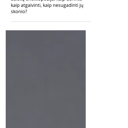
Salotų enciklopedija: kaip derinti,
kaip atgaivinti, kaip nesugadinti jų
skonio?