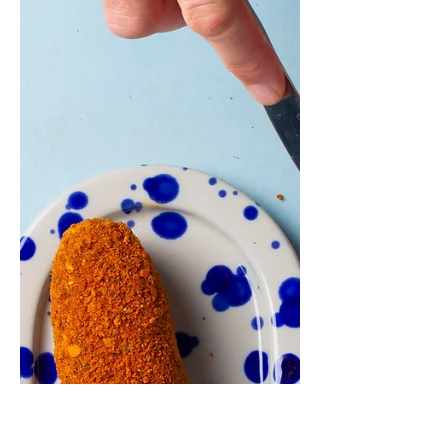
15 skirtingų pagardų prie
margučių tik iš kelių ingredientų
(Receptai)