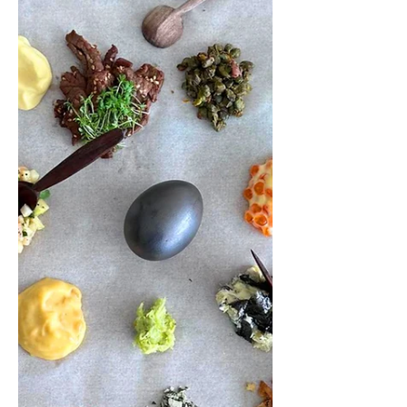
Juodojo perlo spalvos margučiai
(Receptas)