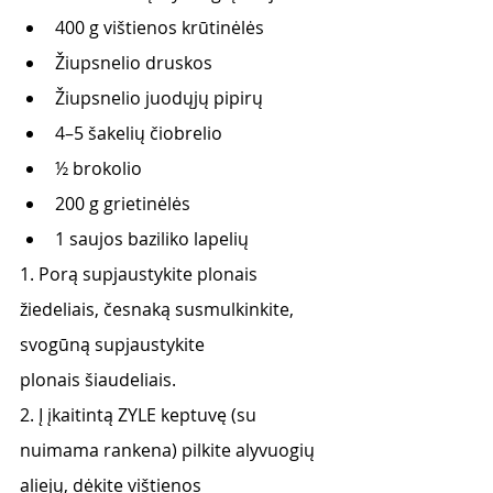
400 g vištienos krūtinėlės
Žiupsnelio druskos
Žiupsnelio juodųjų pipirų
4–5 šakelių čiobrelio
½ brokolio
200 g grietinėlės
1 saujos baziliko lapelių
1. Porą supjaustykite plonais 
žiedeliais, česnaką susmulkinkite, 
svogūną supjaustykite
plonais šiaudeliais.
2. Į įkaitintą ZYLE keptuvę (su 
nuimama rankena) pilkite alyvuogių 
aliejų, dėkite vištienos