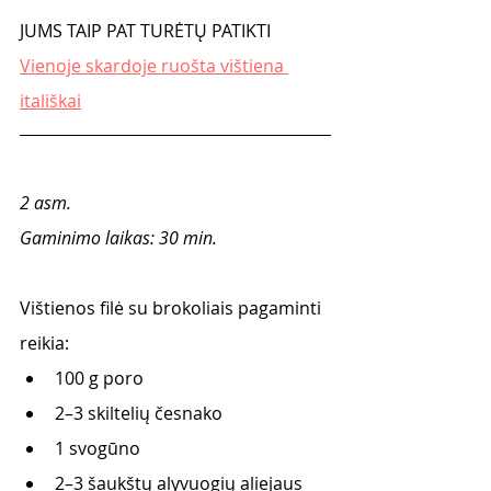
JUMS TAIP PAT TURĖTŲ PATIKTI
Vienoje skardoje ruošta vištiena 
itališkai
2 asm.
Gaminimo laikas: 30 min.
Vištienos filė su brokoliais pagaminti 
reikia:
100 g poro
2–3 skiltelių česnako
1 svogūno
2–3 šaukštų alyvuogių aliejaus