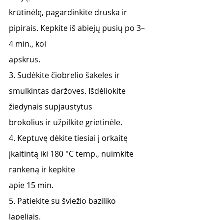
krūtinėlę, pagardinkite druska ir 
pipirais. Kepkite iš abiejų pusių po 3–
4 min., kol
apskrus.
3. Sudėkite čiobrelio šakeles ir 
smulkintas daržoves. Išdėliokite 
žiedynais supjaustytus
brokolius ir užpilkite grietinėle.
4. Keptuvę dėkite tiesiai į orkaitę 
įkaitintą iki 180 °C temp., nuimkite 
rankeną ir kepkite
apie 15 min.
5. Patiekite su šviežio baziliko 
lapeliais.