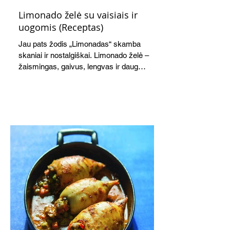
Limonado želė su vaisiais ir
uogomis (Receptas)
Jau pats žodis „Limonadas“ skamba
skaniai ir nostalgiškai. Limonado želė –
žaismingas, gaivus, lengvas ir daug
žadantis desertas, kuris tęsi visus savo
pažadus. Gaivus greipfrutų limonadas
subtiliai papildo saldžius vaisius, o ledų
kaušelis suteikia desertui ypatingo
švelnumo.