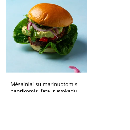
Mėsainiai su marinuotomis
paprikomis, feta ir avokadų
kremu (Receptas)
Šis – sultingas ir sotus mėsainis,
sudėliotas iš šviežių, kokybiškų
ingredientų tikrai yra “gerai subalansuotas
maistas”. Sotus, gardintas marinuotomis