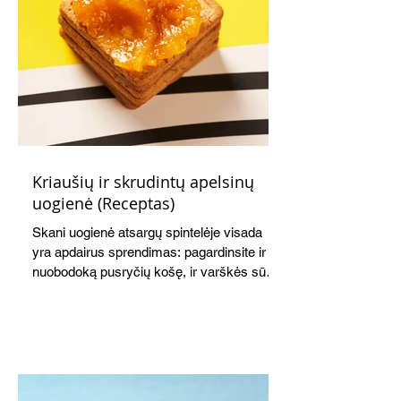
Kriaušių ir skrudintų apelsinų
uogienė (Receptas)
Skani uogienė atsargų spintelėje visada
yra apdairus sprendimas: pagardinsite ir
nuobodoką pusryčių košę, ir varškės sūrį,
o patiekę su mėgstamais sausainiais
pavaišinsite netikėtus svečius. Praktiškas
patarimas: laikykite uogienę nedideliuose
indeliuose.