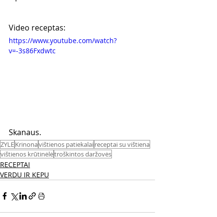
Video receptas:
https://www.youtube.com/watch?
v=-3s86Fxdwtc
Skanaus. 
ZYLE
Krinona
vištienos patiekalai
receptai su vištiena
vištienos krūtinėlė
troškintos daržovės
RECEPTAI
VERDU IR KEPU