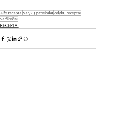
Alfo receptai
Velykų patiekalai
Velykų receptai
varškėčiai
RECEPTAI