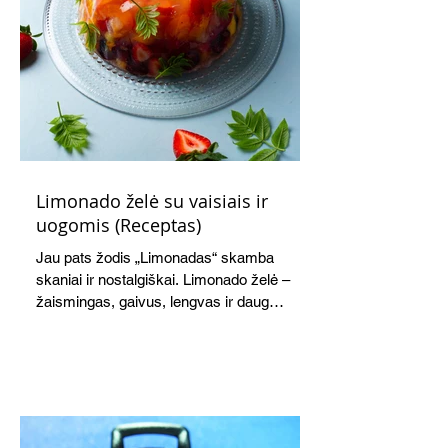
Limonado želė su vaisiais ir
uogomis (Receptas)
Jau pats žodis „Limonadas“ skamba
skaniai ir nostalgiškai. Limonado želė –
žaismingas, gaivus, lengvas ir daug
žadantis desertas, kuris tęsi visus savo
pažadus. Gaivus greipfrutų limonadas
subtiliai papildo saldžius vaisius, o ledų
kaušelis suteikia desertui ypatingo
švelnumo.