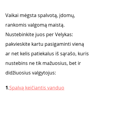
Vaikai mėgsta spalvotą, įdomų, 
rankomis valgomą maistą. 
Nustebinkite juos per Velykas: 
pakvieskite kartu pasigaminti vieną 
ar net kelis patiekalus iš sąrašo, kuris 
nustebins ne tik mažuosius, bet ir 
didžiuosius valgytojus: 
1
.
Spalvą keičiantis vanduo