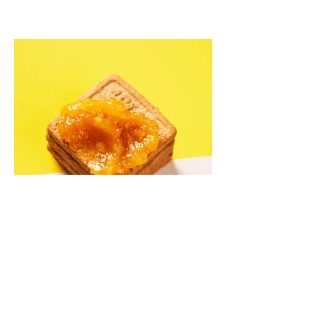
Kriaušių ir skrudintų apelsinų
uogienė (Receptas)
Skani uogienė atsargų spintelėje visada