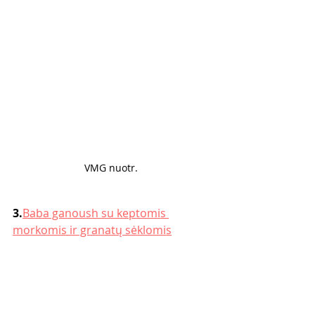
VMG nuotr. 
3.
Baba ganoush su keptomis 
morkomis ir granatų sėklomis