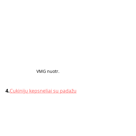
VMG nuotr. 
4.
Cukinijų kepsneliai su padažu