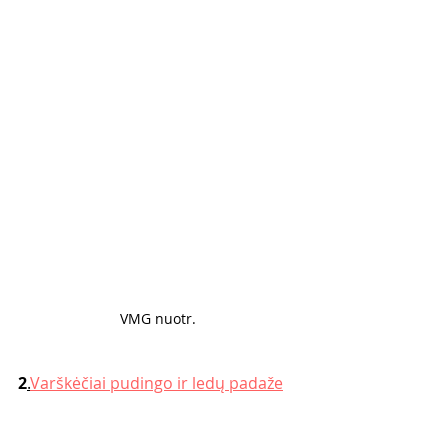
VMG nuotr. 
2
.
Varškėčiai pudingo ir ledų padaže