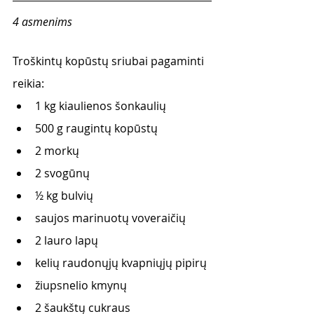
4 asmenims 
Troškintų kopūstų sriubai pagaminti 
reikia:
1 kg kiaulienos šonkaulių
500 g raugintų kopūstų
2 morkų
2 svogūnų
½ kg bulvių
saujos marinuotų voveraičių
2 lauro lapų
kelių raudonųjų kvapniųjų pipirų
žiupsnelio kmynų
2 šaukštų cukraus