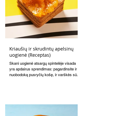
Kriaušių ir skrudintų apelsinų
uogienė (Receptas)
Skani uogienė atsargų spintelėje visada
yra apdairus sprendimas: pagardinsite ir
nuobodoką pusryčių košę, ir varškės sūrį,
o patiekę su mėgstamais sausainiais
pavaišinsite netikėtus svečius. Praktiškas
patarimas: laikykite uogienę nedideliuose
indeliuose.