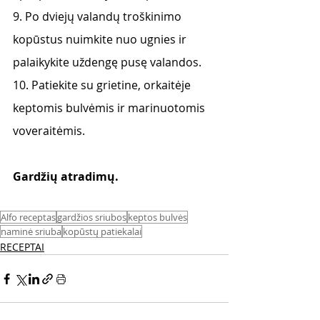
9. Po dviejų valandų troškinimo 
kopūstus nuimkite nuo ugnies ir 
palaikykite uždengę pusę valandos. 
10. Patiekite su grietine, orkaitėje 
keptomis bulvėmis ir marinuotomis 
voveraitėmis.
Gardžių atradimų. 
Alfo receptas
gardžios sriubos
keptos bulvės
naminė sriuba
kopūstų patiekalai
RECEPTAI