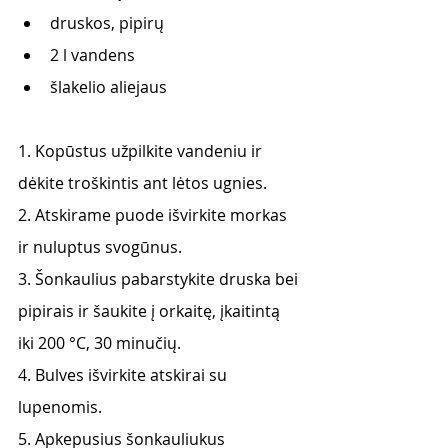
druskos, pipirų 
2 l vandens
šlakelio aliejaus 
1. Kopūstus užpilkite vandeniu ir 
dėkite troškintis ant lėtos ugnies. 
2. Atskirame puode išvirkite morkas 
ir nuluptus svogūnus. 
3. Šonkaulius pabarstykite druska bei 
pipirais ir šaukite į orkaitę, įkaitintą 
iki 200 °C, 30 minučių. 
4. Bulves išvirkite atskirai su 
lupenomis. 
5. Apkepusius šonkauliukus 