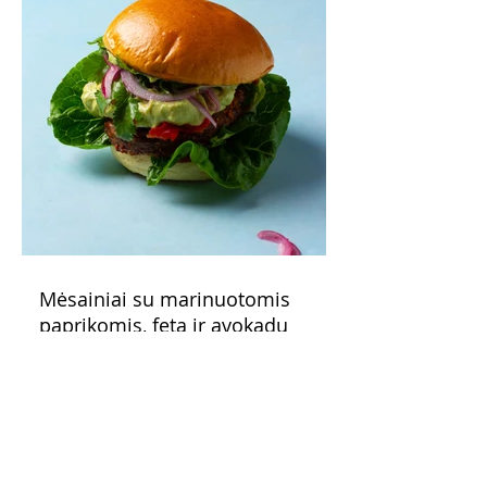
Mėsainiai su marinuotomis
paprikomis, feta ir avokadų
kremu (Receptas)
Šis – sultingas ir sotus mėsainis,
sudėliotas iš šviežių, kokybiškų
ingredientų tikrai yra “gerai subalansuotas
maistas”. Sotus, gardintas marinuotomis
paprikomis, trupinta feta ir švelniu avokadų