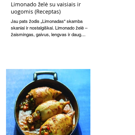
Limonado želė su vaisiais ir
uogomis (Receptas)
Jau pats žodis „Limonadas“ skamba
skaniai ir nostalgiškai. Limonado želė –
žaismingas, gaivus, lengvas ir daug
žadantis desertas, kuris tęsi visus savo
pažadus. Gaivus greipfrutų limonadas
subtiliai papildo saldžius vaisius, o ledų
kaušelis suteikia desertui ypatingo
švelnumo.