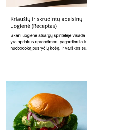
Kriaušių ir skrudintų apelsinų
uogienė (Receptas)
Skani uogienė atsargų spintelėje visada
yra apdairus sprendimas: pagardinsite ir
nuobodoką pusryčių košę, ir varškės sūrį,
o patiekę su mėgstamais sausainiais
pavaišinsite netikėtus svečius. Praktiškas
patarimas: laikykite uogienę nedideliuose
indeliuose.