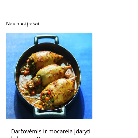
Nuostabieji makaronai
Daugiasluoksnė
su vyne troškintais
pyragas su trošk
kopūstais
kopūstais ir de
Naujausi įrašai
Daržovėmis ir mocarela įdaryti