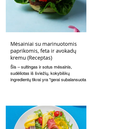
Mėsainiai su marinuotomis
paprikomis, feta ir avokadų
kremu (Receptas)
Šis – sultingas ir sotus mėsainis,
sudėliotas iš šviežių, kokybiškų
ingredientų tikrai yra “gerai subalansuotas
maistas”. Sotus, gardintas marinuotomis
paprikomis, trupinta feta ir švelniu avokadų
kremu labai tik pietums ar nevėlyvai
vakarienei, o ypač – visiems vasaros
susibėgimams ant pievelės prie namų.
Nepamirškite ir gėrimų. Prie šio mėsainio
skaniai dera gaivus aviečių ir apelsinų