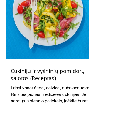
kokteilis.
Cukinijų ir vyšninių pomidorų
salotos (Receptas)
Labai vasariškos, gaivios, subalansuotos.
Rinkitės jaunas, nedideles cukinijas. Jei
norėtųsi sotesnio patiekalo, įdėkite buratos
ar mocarelos, pabarstykite skrudintomis
kedrinėmis pinijomis, patiekite su pilno
grūdo duona arba virtu perliniu kuskusu.