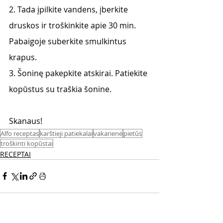
2. Tada įpilkite vandens, įberkite 
druskos ir troškinkite apie 30 min. 
Pabaigoje suberkite smulkintus 
krapus.
3. Šoninę pakepkite atskirai. Patiekite 
kopūstus su traškia šonine.
Skanaus! 
Alfo receptas
karštieji patiekalai
vakarienė
pietūs
troškinti kopūstai
RECEPTAI