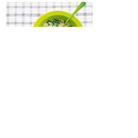
Lęšių ir špinatų sriuba (Receptas)
Kartais norisi aštriau, kartais – su dūmo
aromatu, o kartais – kažko švelnaus,
jaukaus ir neįmantriai skanaus. Tokia yra ši
greitai paruošiama, gomuriui maloni lęšių,
ryžių ir špinatų sriuba.