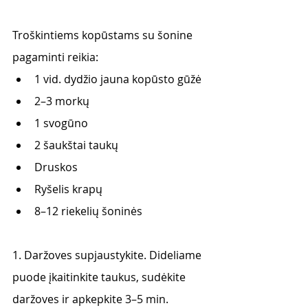
Troškintiems kopūstams su šonine 
pagaminti reikia:
1 vid. dydžio jauna kopūsto gūžė
2–3 morkų
1 svogūno
2 šaukštai taukų
Druskos
Ryšelis krapų
8–12 riekelių šoninės
1. Daržoves supjaustykite. Dideliame 
puode įkaitinkite taukus, sudėkite 
daržoves ir apkepkite 3–5 min.