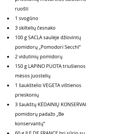
ruošti 
1 svogūno 
3 skiltelių česnako 
100 g SACLA saulėje džiovintų 
pomidorų „Pomodori Secchi“
2 vidutinių pomidorų 
150 g LAPINO PUOTA triušienos 
mėsos juostelių 
1 šaukštelio VEGETA vištienos 
prieskonių 
3 šaukštų KĖDAINIŲ KONSERVAI 
pomidorų padažo „Be 
konservantų“
60 g ILE DE FRANCE bri sūrio su 