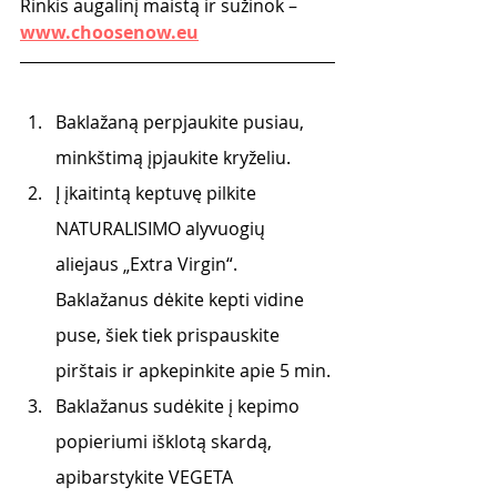
Rinkis augalinį maistą ir sužinok – 
www.choosenow.eu
Baklažaną perpjaukite pusiau, 
minkštimą įpjaukite kryželiu. 
Į įkaitintą keptuvę pilkite 
NATURALISIMO alyvuogių 
aliejaus „Extra Virgin“. 
Baklažanus dėkite kepti vidine 
puse, šiek tiek prispauskite 
pirštais ir apkepinkite apie 5 min.
Baklažanus sudėkite į kepimo 
popieriumi išklotą skardą, 
apibarstykite VEGETA 