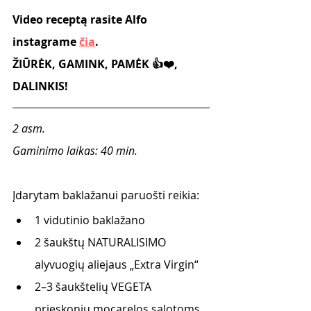
Video receptą rasite Alfo 
instagrame 
čia
.
ŽIŪRĖK, GAMINK, PAMĖK 👍❤️, 
DALINKIS!
2 asm. 
Gaminimo laikas: 40 min.
Įdarytam baklažanui paruošti reikia:
1 vidutinio baklažano 
2 šaukštų NATURALISIMO 
alyvuogių aliejaus „Extra Virgin“
2–3 šaukštelių VEGETA 
prieskonių mocarelos salotoms 