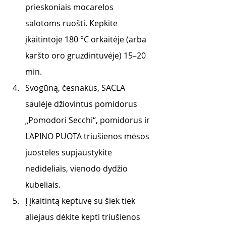
prieskoniais mocarelos 
salotoms ruošti. Kepkite 
įkaitintoje 180 °C orkaitėje (arba 
karšto oro gruzdintuvėje) 15–20 
min.
Svogūną, česnakus, SACLA 
saulėje džiovintus pomidorus 
„Pomodori Secchi“, pomidorus ir 
LAPINO PUOTA triušienos mėsos 
juosteles supjaustykite 
nedideliais, vienodo dydžio 
kubeliais. 
Į įkaitintą keptuvę su šiek tiek 
aliejaus dėkite kepti triušienos 