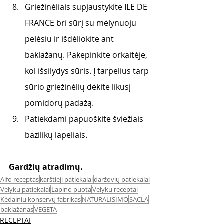
Griežinėliais supjaustykite ILE DE 
FRANCE bri sūrį su mėlynuoju 
pelėsiu ir išdėliokite ant 
baklažanų. Pakepinkite orkaitėje, 
kol išsilydys sūris. Į tarpelius tarp 
sūrio griežinėlių dėkite likusį 
pomidorų padažą.
Patiekdami papuoškite šviežiais 
bazilikų lapeliais. 
Gardžių atradimų.
Alfo receptas
karštieji patiekalai
daržovių patiekalai
Velykų patiekalai
Lapino puota
Velykų receptai
Kėdainių konservų fabrikas
NATURALISIMO
SACLA
baklažanas
VEGETA
RECEPTAI