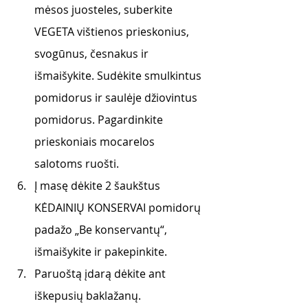
mėsos juosteles, suberkite 
VEGETA vištienos prieskonius, 
svogūnus, česnakus ir 
išmaišykite. Sudėkite smulkintus 
pomidorus ir saulėje džiovintus 
pomidorus. Pagardinkite 
prieskoniais mocarelos 
salotoms ruošti. 
Į masę dėkite 2 šaukštus 
KĖDAINIŲ KONSERVAI pomidorų 
padažo „Be konservantų“, 
išmaišykite ir pakepinkite. 
Paruoštą įdarą dėkite ant 
iškepusių baklažanų. 