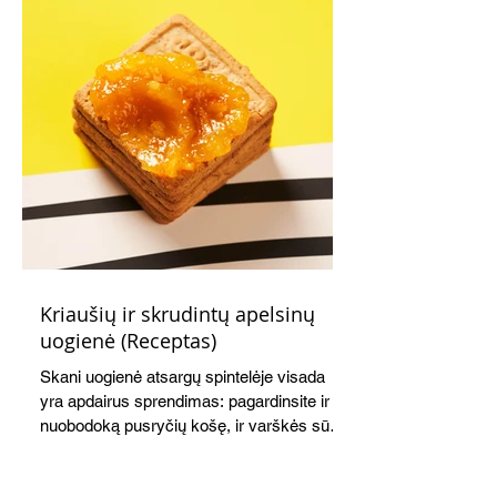
Kriaušių ir skrudintų apelsinų
uogienė (Receptas)
Skani uogienė atsargų spintelėje visada
yra apdairus sprendimas: pagardinsite ir
nuobodoką pusryčių košę, ir varškės sūrį,
o patiekę su mėgstamais sausainiais
pavaišinsite netikėtus svečius. Praktiškas