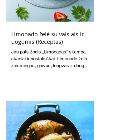
Limonado želė su vaisiais ir
uogomis (Receptas)
Jau pats žodis „Limonadas“ skamba
skaniai ir nostalgiškai. Limonado želė –
žaismingas, gaivus, lengvas ir daug
žadantis desertas, kuris tęsi visus savo
pažadus. Gaivus greipfrutų limonadas
subtiliai papildo saldžius vaisius, o ledų
kaušelis suteikia desertui ypatingo
švelnumo.