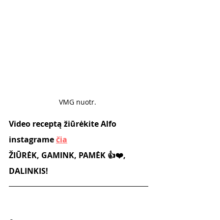
VMG nuotr. 
Video receptą žiūrėkite Alfo 
instagrame 
čia
ŽIŪRĖK, GAMINK, PAMĖK 👍❤️, 
DALINKIS!