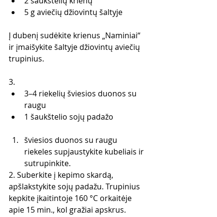
2 šaukštelių krienų 
5 g aviečių džiovintų šaltyje 
Į dubenį sudėkite krienus „Naminiai“ 
ir įmaišykite šaltyje džiovintų aviečių 
trupinius.
3. 
3–4 riekelių šviesios duonos su 
raugu  
1 šaukštelio sojų padažo
šviesios duonos su raugu 
riekeles supjaustykite kubeliais ir 
sutrupinkite.
2. Suberkite į kepimo skardą, 
apšlakstykite sojų padažu. Trupinius 
kepkite įkaitintoje 160 °C orkaitėje 
apie 15 min., kol gražiai apskrus.