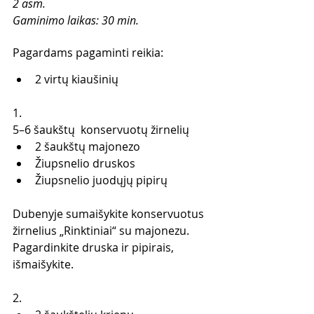
2 asm. 
Gaminimo laikas: 30 min.
Pagardams pagaminti reikia: 
2 virtų kiaušinių 
1.
5–6 šaukštų  konservuotų žirnelių
2 šaukštų majonezo
Žiupsnelio druskos 
Žiupsnelio juodųjų pipirų 
Dubenyje sumaišykite konservuotus 
žirnelius „Rinktiniai“ su majonezu. 
Pagardinkite druska ir pipirais, 
išmaišykite.
2.