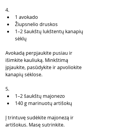
4.
1 avokado 
Žiupsnelio druskos
1–2 šaukštų lukštentų kanapių 
sėklų 
Avokadą perpjaukite pusiau ir 
išimkite kauliuką. Minkštimą 
įpjaukite, pasūdykite ir apvoliokite 
kanapių sėklose. 
5. 
1–2 šaukštų majonezo
140 g marinuotų artišokų  
Į trintuvę sudėkite majonezą ir 
artišokus. Masę sutrinkite. 