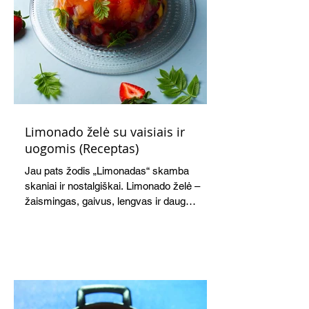
Limonado želė su vaisiais ir
uogomis (Receptas)
Jau pats žodis „Limonadas“ skamba
skaniai ir nostalgiškai. Limonado želė –
žaismingas, gaivus, lengvas ir daug
žadantis desertas, kuris tęsi visus savo
pažadus. Gaivus greipfrutų limonadas
subtiliai papildo saldžius vaisius, o ledų
kaušelis suteikia desertui ypatingo
švelnumo.