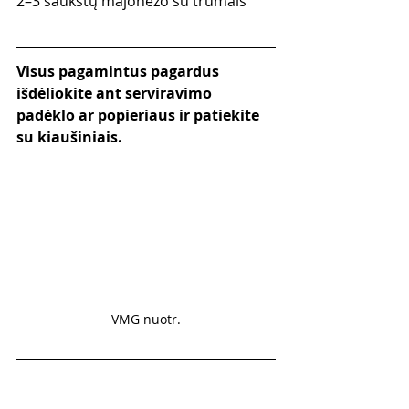
2–3 šaukštų majonezo su trumais  
Visus pagamintus pagardus 
išdėliokite ant serviravimo 
padėklo ar popieriaus ir patiekite 
su kiaušiniais.
VMG nuotr.