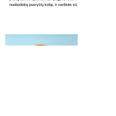
nuobodoką pusryčių košę, ir varškės sūrį,
o patiekę su mėgstamais sausainiais
pavaišinsite netikėtus svečius. Praktiškas
patarimas: laikykite uogienę nedideliuose
indeliuose.