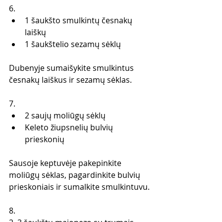
6. 
1 šaukšto smulkintų česnakų 
laiškų 
1 šaukštelio sezamų sėklų 
Dubenyje sumaišykite smulkintus 
česnakų laiškus ir sezamų sėklas. 
7.
2 saujų moliūgų sėklų 
Keleto žiupsnelių bulvių 
prieskonių 
Sausoje keptuvėje pakepinkite 
moliūgų sėklas, pagardinkite bulvių 
prieskoniais ir sumalkite smulkintuvu.
8.