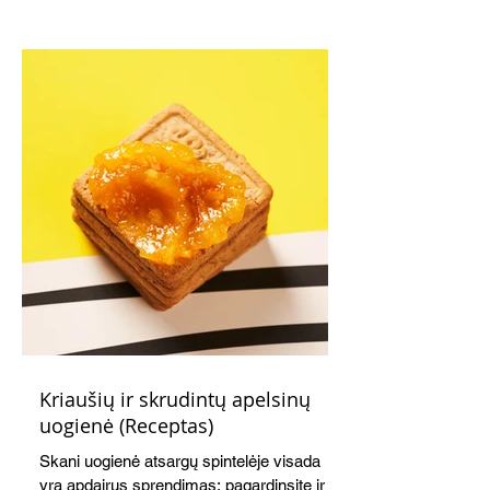
Kriaušių ir skrudintų apelsinų
uogienė (Receptas)
Skani uogienė atsargų spintelėje visada
yra apdairus sprendimas: pagardinsite ir