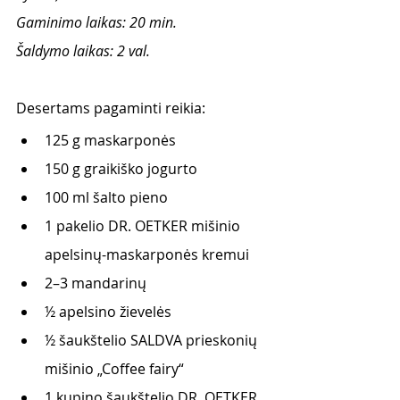
Gaminimo laikas: 20 min.
Šaldymo laikas: 2 val.
Desertams pagaminti reikia:
125 g maskarponės
150 g graikiško jogurto 
100 ml šalto pieno 
1 pakelio DR. OETKER mišinio 
apelsinų-maskarponės kremui 
2–3 mandarinų
½ apelsino žievelės 
½ šaukštelio SALDVA prieskonių 
mišinio „Coffee fairy“
1 kupino šaukštelio DR. OETKER 