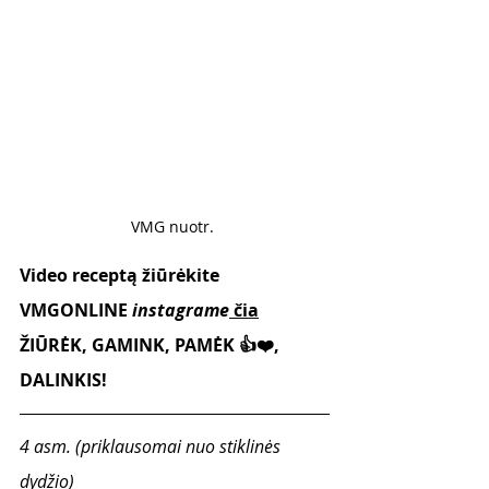
VMG nuotr. 
Video receptą žiūrėkite 
VMGONLINE 
instagrame
čia
ŽIŪRĖK, GAMINK, PAMĖK 👍❤️, 
DALINKIS!
4 asm. (priklausomai nuo stiklinės 
dydžio)