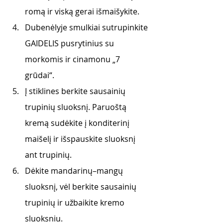
romą ir viską gerai išmaišykite.
Dubenėlyje smulkiai sutrupinkite 
GAIDELIS pusrytinius su 
morkomis ir cinamonu „7 
grūdai“.
Į stiklines berkite sausainių 
trupinių sluoksnį. Paruoštą 
kremą sudėkite į konditerinį 
maišelį ir išspauskite sluoksnį 
ant trupinių.
Dėkite mandarinų–mangų 
sluoksnį, vėl berkite sausainių 
trupinių ir užbaikite kremo 
sluoksniu.