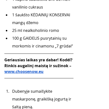
vanilinio cukraus 
1 šaukšto KĖDAINIŲ KONSERVAI 
mangų džemo 
25 ml nealkoholinio romo
100 g GAIDELIS pusrytainių su 
morkomis ir cinamonu „7 grūdai“
Geriausias laikas yra dabar! Kodėl? 
Rinkis augalinį maistą ir sužinok – 
www.choosenow.eu
Dubenyje sumaišykite 
maskarponę, graikišką jogurtą ir 
šaltą pieną.