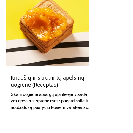
Kriaušių ir skrudintų apelsinų
uogienė (Receptas)
Skani uogienė atsargų spintelėje visada
yra apdairus sprendimas: pagardinsite ir
nuobodoką pusryčių košę, ir varškės sūrį,
o patiekę su mėgstamais sausainiais
pavaišinsite netikėtus svečius. Praktiškas
patarimas: laikykite uogienę nedideliuose