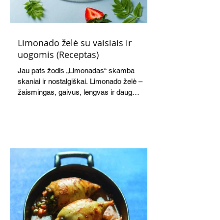
Limonado želė su vaisiais ir
uogomis (Receptas)
Jau pats žodis „Limonadas“ skamba
skaniai ir nostalgiškai. Limonado želė –
žaismingas, gaivus, lengvas ir daug
žadantis desertas, kuris tęsi visus savo
pažadus. Gaivus greipfrutų limonadas
subtiliai papildo saldžius vaisius, o ledų
kaušelis suteikia desertui ypatingo
švelnumo.