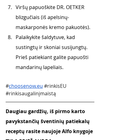
Viršų papuoškite DR. OETKER 
blizgučiais (iš apelsinų-
maskarponės kremo pakuotės).  
Palaikykite šaldytuve, kad 
sustingtų ir skoniai susijungtų. 
Prieš patiekiant galite papuošti 
mandarinų lapeliais.
#
choosenow.eu
#rinkisEU
#rinkisaugalinįmaistą
Daugiau gardžių, iš pirmo karto 
pavykstančių šventinių patiekalų 
receptų rasite naujoje Alfo knygoje 