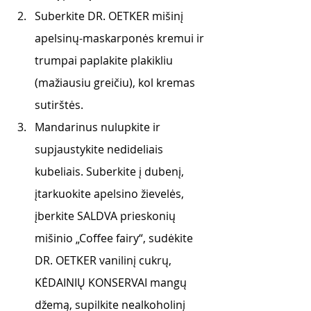
Suberkite DR. OETKER mišinį 
apelsinų-maskarponės kremui ir 
trumpai paplakite plakikliu 
(mažiausiu greičiu), kol kremas 
sutirštės.
Mandarinus nulupkite ir 
supjaustykite nedideliais 
kubeliais. Suberkite į dubenį, 
įtarkuokite apelsino žievelės, 
įberkite SALDVA prieskonių 
mišinio „Coffee fairy“, sudėkite 
DR. OETKER vanilinį cukrų, 
KĖDAINIŲ KONSERVAI mangų 
džemą, supilkite nealkoholinį 