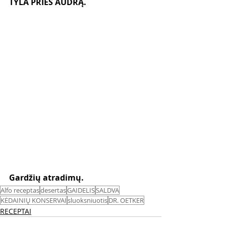
TYLA PRIEŠ AUDRĄ. 
Gardžių atradimų. 
Alfo receptas
desertas
GAIDELIS
SALDVA
KĖDAINIŲ KONSERVAI
sluoksniuotis
DR. OETKER
RECEPTAI