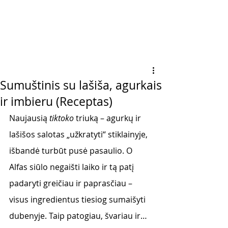
Sumuštinis su lašiša, agurkais
ir imbieru (Receptas)
Naujausią 
tiktoko
 triuką – agurkų ir 
lašišos salotas „užkratyti“ stiklainyje, 
išbandė turbūt pusė pasaulio. O 
Alfas siūlo negaišti laiko ir tą patį 
padaryti greičiau ir paprasčiau – 
visus ingredientus tiesiog sumaišyti 
dubenyje. Taip patogiau, švariau ir… 