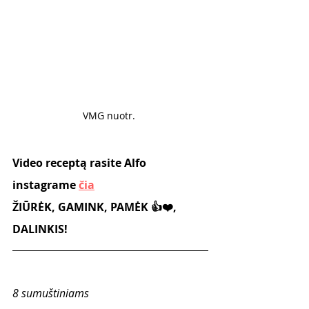
VMG nuotr. 
Video receptą rasite Alfo 
instagrame 
čia
ŽIŪRĖK, GAMINK, PAMĖK 👍❤️, 
DALINKIS! 
8 sumuštiniams