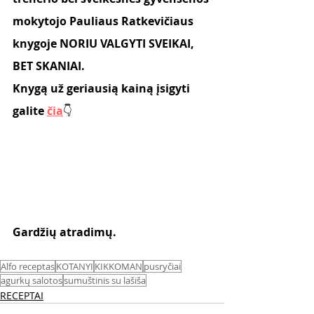
mokytojo Pauliaus Ratkevičiaus 
knygoje NORIU VALGYTI SVEIKAI, 
BET SKANIAI.
Knygą už geriausią kainą įsigyti 
galite 
čia
👇
Gardžių atradimų.
Alfo receptas
KOTANYI
KIKKOMAN
pusryčiai
agurkų salotos
sumuštinis su lašiša
RECEPTAI