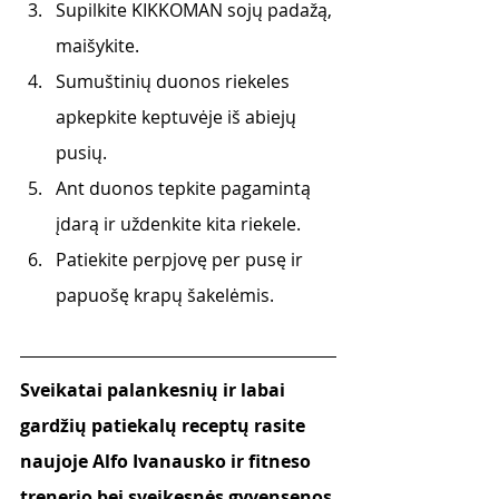
Supilkite KIKKOMAN sojų padažą, 
maišykite. 
Sumuštinių duonos riekeles 
apkepkite keptuvėje iš abiejų 
pusių. 
Ant duonos tepkite pagamintą 
įdarą ir uždenkite kita riekele. 
Patiekite perpjovę per pusę ir 
papuošę krapų šakelėmis.
Sveikatai palankesnių ir labai 
gardžių patiekalų receptų rasite 
naujoje Alfo Ivanausko ir fitneso 
trenerio bei sveikesnės gyvensenos 