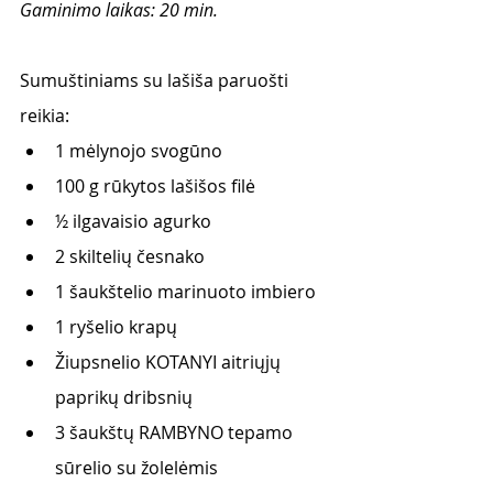
Gaminimo laikas: 20 min. 
Sumuštiniams su lašiša paruošti 
reikia:
1 mėlynojo svogūno 
100 g rūkytos lašišos filė
½ ilgavaisio agurko
2 skiltelių česnako
1 šaukštelio marinuoto imbiero
1 ryšelio krapų 
Žiupsnelio KOTANYI aitriųjų 
paprikų dribsnių
3 šaukštų RAMBYNO tepamo 
sūrelio su žolelėmis