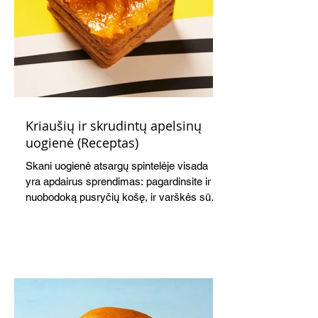
Kriaušių ir skrudintų apelsinų
uogienė (Receptas)
Skani uogienė atsargų spintelėje visada
yra apdairus sprendimas: pagardinsite ir
nuobodoką pusryčių košę, ir varškės sūrį,
o patiekę su mėgstamais sausainiais
pavaišinsite netikėtus svečius. Praktiškas
patarimas: laikykite uogienę nedideliuose
indeliuose.