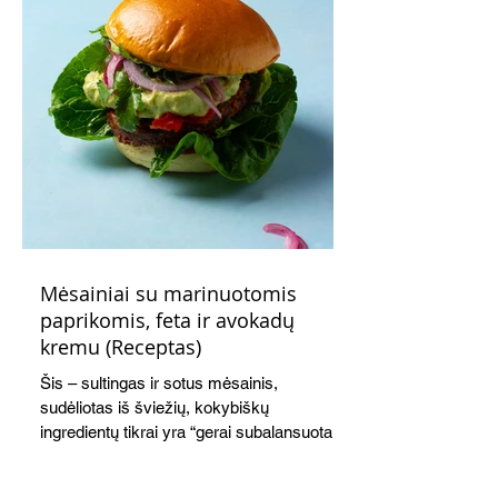
Mėsainiai su marinuotomis
paprikomis, feta ir avokadų
kremu (Receptas)
Šis – sultingas ir sotus mėsainis,
sudėliotas iš šviežių, kokybiškų
ingredientų tikrai yra “gerai subalansuotas
maistas”. Sotus, gardintas marinuotomis
paprikomis, trupinta feta ir švelniu avokadų