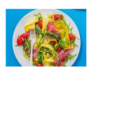
kremu labai tik pietums ar nevėlyvai
vakarienei, o ypač – visiems vasaros
susibėgimams ant pievelės prie namų.
Nepamirškite ir gėrimų. Prie šio mėsainio
skaniai dera gaivus aviečių ir apelsinų
kokteilis.
Cukinijų ir vyšninių pomidorų
salotos (Receptas)
Labai vasariškos, gaivios, subalansuotos.
Rinkitės jaunas, nedideles cukinijas. Jei