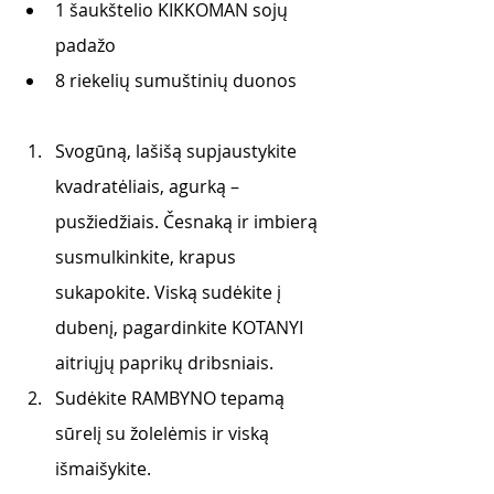
1 šaukštelio KIKKOMAN sojų 
padažo
8 riekelių sumuštinių duonos
Svogūną, lašišą supjaustykite 
kvadratėliais, agurką – 
pusžiedžiais. Česnaką ir imbierą 
susmulkinkite, krapus 
sukapokite. Viską sudėkite į 
dubenį, pagardinkite KOTANYI 
aitriųjų paprikų dribsniais. 
Sudėkite RAMBYNO tepamą 
sūrelį su žolelėmis ir viską 
išmaišykite. 