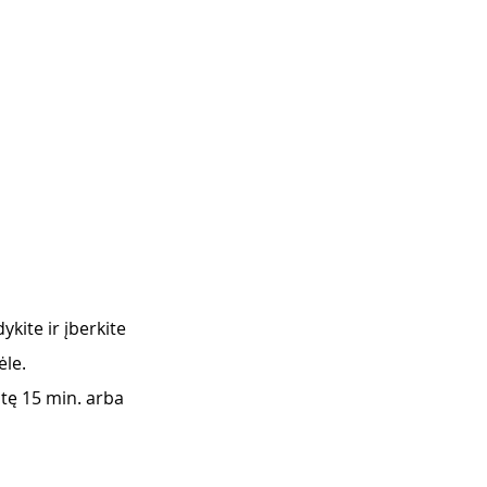
ykite ir įberkite 
ėle.
aitę 15 min. arba 