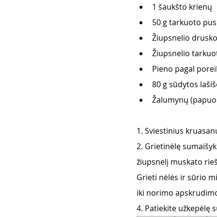
1 šaukšto krienų 
50 g tarkuoto pusk
Žiupsnelio drusko
Žiupsnelio tarkuo
Pieno pagal poreik
80 g sūdytos lašiš
Žalumynų (papuoš
1. Sviestinius kruasan
2. Grietinėlę sumaišyki
žiupsnelį muskato rieš
Grieti nėlės ir sūrio mi
iki norimo apskrudimo 
4. Patiekite užkepėlę 