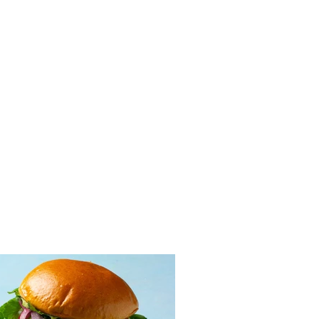
sanai su marcipanu ir
tiniu ganašu (Receptas)