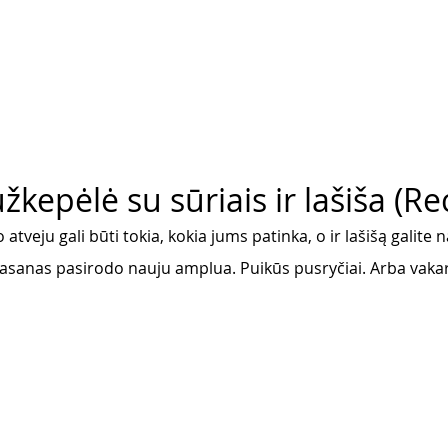
kepėlė su sūriais ir lašiša (Re
atveju gali būti tokia, kokia jums patinka, o ir lašišą galite 
sanas pasirodo nauju amplua. Puikūs pusryčiai. Arba vakar