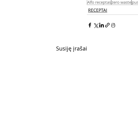
Alfo receptas
zero waste
pus
RECEPTAI
Susiję įrašai