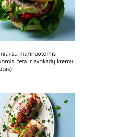
niai su marinuotomis
komis, feta ir avokadų kremu
ptas)