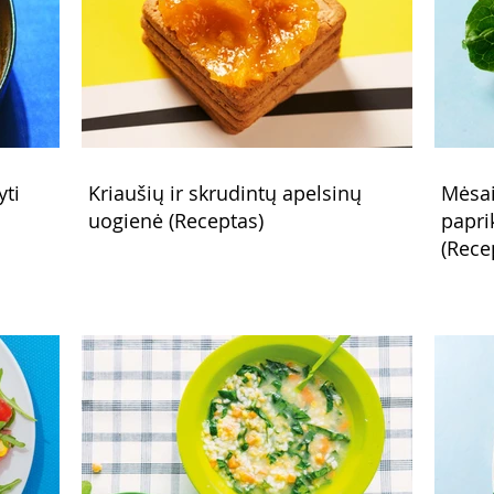
yti
Kriaušių ir skrudintų apelsinų
Mėsai
uogienė (Receptas)
papri
(Rece