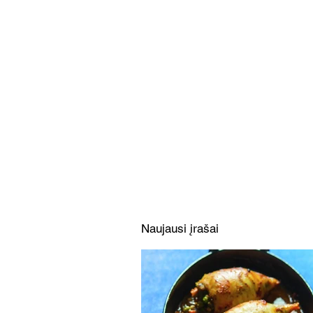
Apelsininis kruasanų
pudingas su vaisiais
(Receptas)
Naujausi įrašai