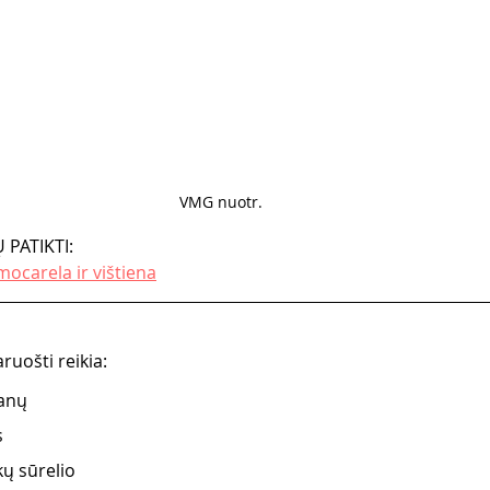
VMG nuotr. 
 PATIKTI:
ocarela ir vištiena
uošti reikia:
anų 
 
ų sūrelio 