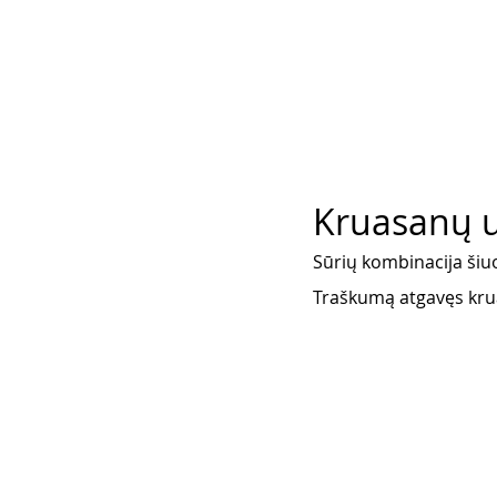
Kruasanų už
Sūrių kombinacija šiuo 
Traškumą atgavęs krua