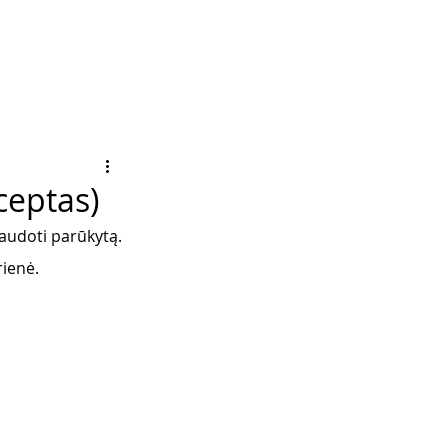
ceptas)
naudoti parūkytą. 
ienė. 