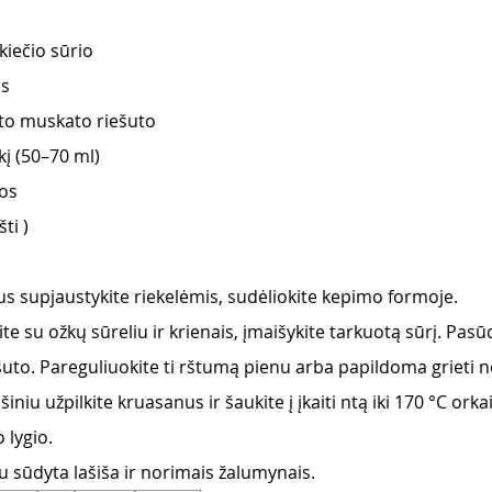
iečio sūrio 
s 
to muskato riešuto 
į (50–70 ml) 
os 
ti )
us supjaustykite riekelėmis, sudėliokite kepimo formoje. 
te su ožkų sūreliu ir krienais, įmaišykite tarkuotą sūrį. Pasūd
uto. Pareguliuokite ti rštumą pienu arba papildoma grieti n
šiniu užpilkite kruasanus ir šaukite į įkaiti ntą iki 170 °C ork
lygio. 
su sūdyta lašiša ir norimais žalumynais.