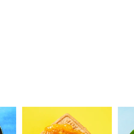
Traški KRUASANŲ DUONA
Krua
su žolelėmis (Receptas)
avie