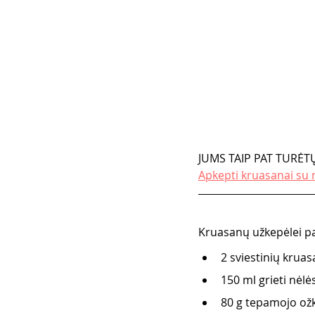
JUMS TAIP PAT TURĖTŲ
Apkepti kruasanai su m
Kruasanų užkepėlei par
2 sviestinių kruas
150 ml grieti nėlės
80 g tepamojo ožk