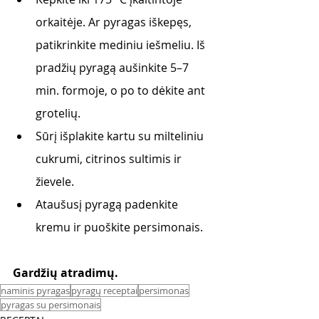
orkaitėje. Ar pyragas iškepęs, 
patikrinkite mediniu iešmeliu. Iš 
pradžių pyragą aušinkite 5–7 
min. formoje, o po to dėkite ant 
grotelių.  
Sūrį išplakite kartu su milteliniu 
cukrumi, citrinos sultimis ir 
žievele.
Ataušusį pyragą padenkite 
kremu ir puoškite persimonais. 
Gardžių atradimų.
naminis pyragas
pyragų receptai
persimonas
pyragas su persimonais