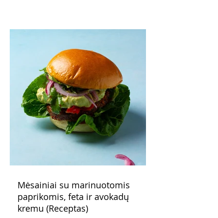
patarimas: laikykite uogienę nedideliuose
indeliuose.
Mėsainiai su marinuotomis
paprikomis, feta ir avokadų
kremu (Receptas)