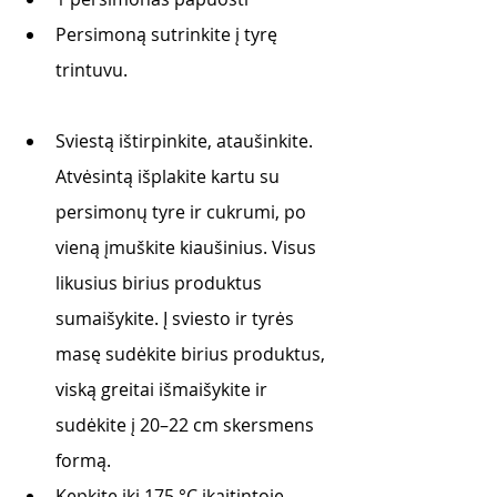
Persimoną sutrinkite į tyrę 
trintuvu. 
Sviestą ištirpinkite, ataušinkite. 
Atvėsintą išplakite kartu su 
persimonų tyre ir cukrumi, po 
vieną įmuškite kiaušinius. Visus 
likusius birius produktus 
sumaišykite. Į sviesto ir tyrės 
masę sudėkite birius produktus, 
viską greitai išmaišykite ir 
sudėkite į 20–22 cm skersmens 
formą.  
Kepkite iki 175 °C įkaitintoje 