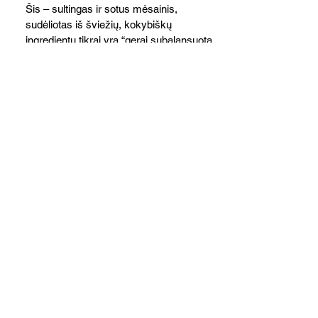
Šis – sultingas ir sotus mėsainis,
sudėliotas iš šviežių, kokybiškų
ingredientų tikrai yra “gerai subalansuotas
maistas”. Sotus, gardintas marinuotomis
paprikomis, trupinta feta ir švelniu avokadų
kremu labai tik pietums ar nevėlyvai
vakarienei, o ypač – visiems vasaros
susibėgimams ant pievelės prie namų.
Nepamirškite ir gėrimų. Prie šio mėsainio
skaniai dera gaivus aviečių ir apelsinų
kokteilis.