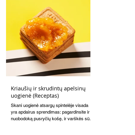
Kriaušių ir skrudintų apelsinų
uogienė (Receptas)
Skani uogienė atsargų spintelėje visada
yra apdairus sprendimas: pagardinsite ir
nuobodoką pusryčių košę, ir varškės sūrį,
o patiekę su mėgstamais sausainiais
pavaišinsite netikėtus svečius. Praktiškas