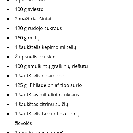
100 g sviesto
2 maži kiaušiniai
120 g rudojo cukraus
160 g miltų
1 šaukštelis kepimo miltelių
Žiupsnelis druskos
100 g smulkintų graikinių riešutų
1 šaukštelis cinamono
125 g „Philadelphia“ tipo sūrio
1 šaukštas miltelinio cukraus
1 šaukštas citrinų sulčių
1 šaukštelis tarkuotos citrinų 
žievelės
1 persimonas papuošti