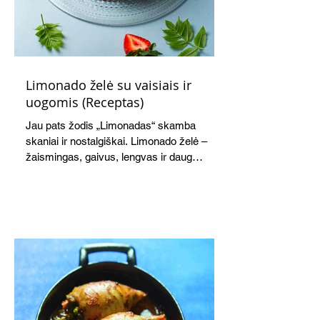
Limonado želė su vaisiais ir
uogomis (Receptas)
Jau pats žodis „Limonadas“ skamba
skaniai ir nostalgiškai. Limonado želė –
žaismingas, gaivus, lengvas ir daug
žadantis desertas, kuris tęsi visus savo
pažadus. Gaivus greipfrutų limonadas
subtiliai papildo saldžius vaisius, o ledų
kaušelis suteikia desertui ypatingo
švelnumo.