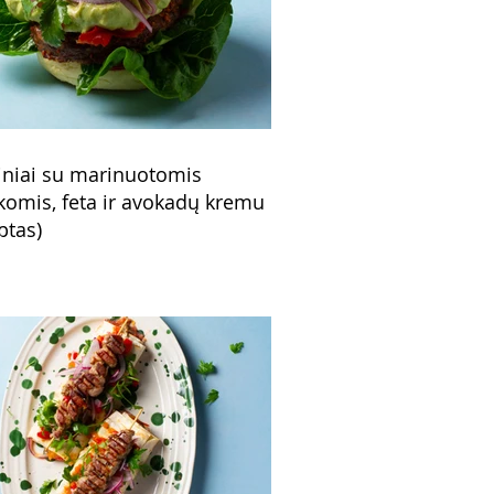
niai su marinuotomis
komis, feta ir avokadų kremu
ptas)