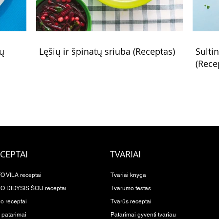
rų
Lęšių ir špinatų sriuba (Receptas)
Sulti
(Rece
CEPTAI
TVARIAI
O VILA receptai
Tvariai knyga
O DIDYSIS ŠOU receptai
Tvarumo testas
io receptai
Tvarūs receptai
o patarimai
Patarimai gyventi tvariau