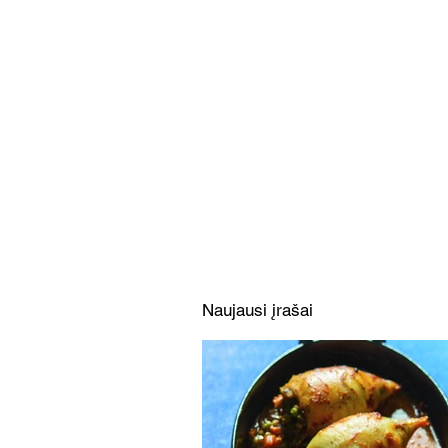
Daržovių, kakavos ir tortilijų
pyragas (Receptas)
Naujausi įrašai