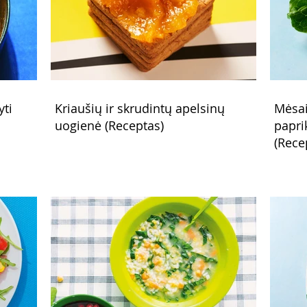
yti
Kriaušių ir skrudintų apelsinų
Mėsai
uogienė (Receptas)
papri
(Rece