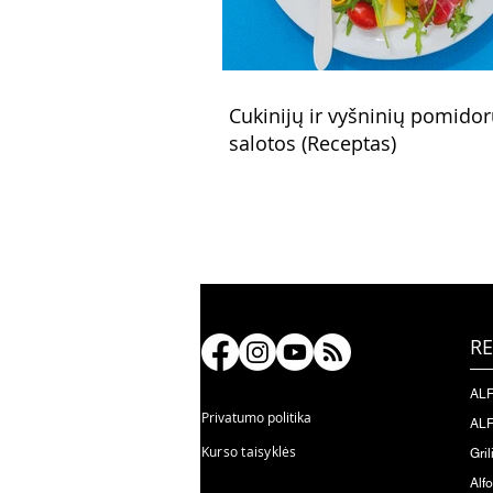
Cukinijų ir vyšninių pomido
salotos (Receptas)
RE
ALF
Privatumo politika
ALF
Kurso taisyklės
Gril
Alf