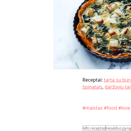
Receptai: 
tarta su bur
špinatais
, 
daržovių ta
#maistas
#food
#love
Alfo receptas
nesaldus pyra