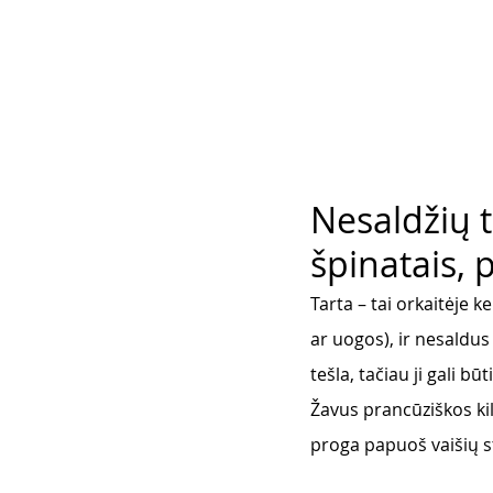
Nesaldžių t
špinatais,
T
arta – tai orkaitėje k
ar uogos), ir nesaldus
tešla, tačiau ji gali bū
Žavus prancūziškos kil
proga papuoš vaišių st