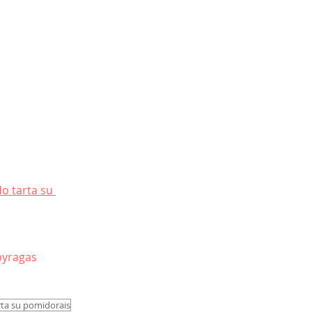
o tarta su 
pyragas
rta su pomidorais