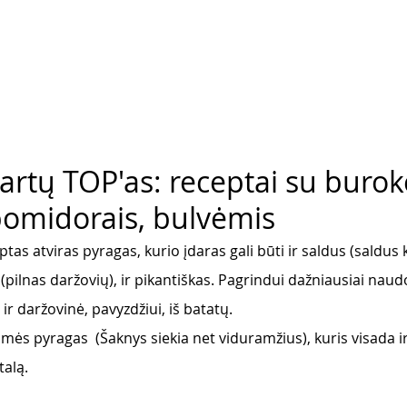
artų TOP'as: receptai su burokė
 pomidorais, bulvėmis
eptas atviras pyragas, kurio įdaras gali būti ir saldus (saldus 
 (pilnas daržovių), ir pikantiškas. Pagrindui dažniausiai naud
ti ir daržovinė, pavyzdžiui, iš batatų.
mės pyragas  (Šaknys siekia net viduramžius), kuris visada ir
alą. 