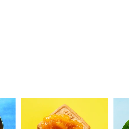
Obuoliai kitaip: spurgos su
Nesa
obuoliais ir nesaldus keptas
visą
obuolys