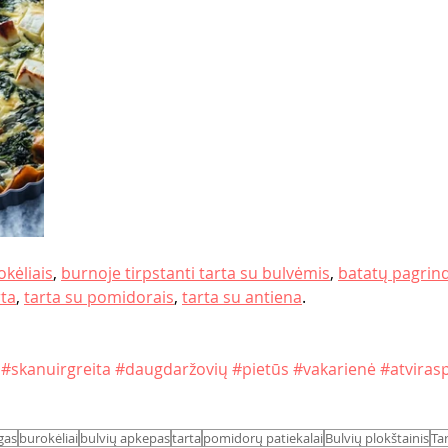
okėliais
, 
burnoje tirpstanti tarta su bulvėmis
, 
batatų pagrind
rta
, 
tarta su pomidorais
, 
tarta su antiena
.
#skanuirgreita
#daugdaržovių
#pietūs
#vakarienė
#atviras
gas
burokėliai
bulvių apkepas
tarta
pomidorų patiekalai
Bulvių plokštainis
Ta