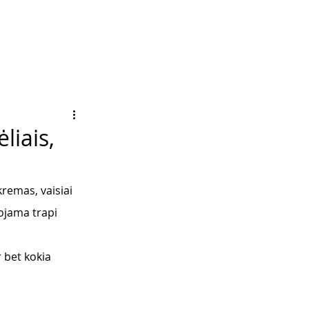
liais,
kremas, vaisiai 
ojama trapi 
 bet kokia 