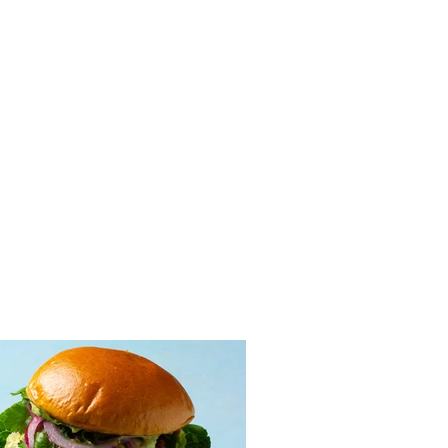
ldus blynas šeimai per
 skardą