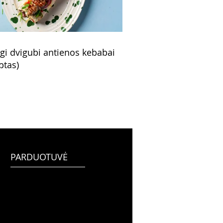
ngi dvigubi antienos kebabai
ptas)
PARDUOTUVĖ