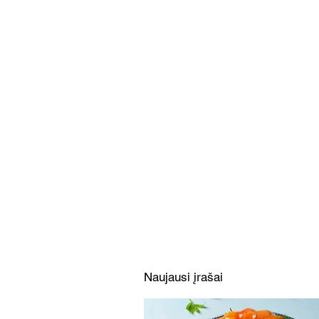
Neatsivalgoma Joninių pica
(Receptas)
Naujausi įrašai