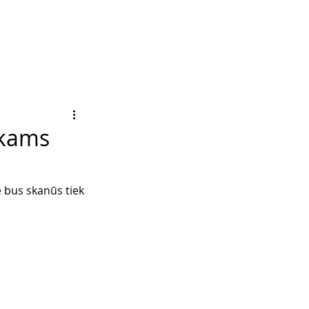
ikams
e bus skanūs tiek 