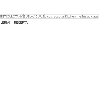
ESTICA
kOTANYI
SUSLAVIČIAUS
picos receptas
Kitchen me
Suslavičiaus
LERIAI
RECEPTAI