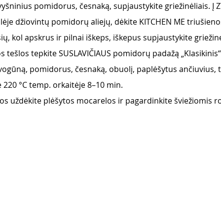
yšninius pomidorus, česnaką, supjaustykite griežinėliais. Į 
lėje džiovintų pomidorų aliejų, dėkite KITCHEN ME triušienos
ių, kol apskrus ir pilnai iškeps, iškepus supjaustykite griežinė
s tešlos tepkite SUSLAVIČIAUS pomidorų padažą „Klasikinis“,
, svogūną, pomidorus, česnaką, obuolį, paplėšytus ančiuvius, 
e 220 °C temp. orkaitėje 8–10 min. 
 jos uždėkite plėšytos mocarelos ir pagardinkite šviežiomis 