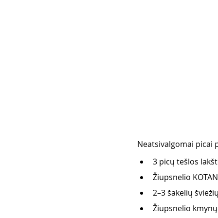
Neatsivalgomai picai p
3 picų tešlos lakšt
Žiupsnelio KOTAN
2–3 šakelių švieži
Žiupsnelio kmynų