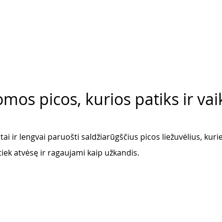
mos picos, kurios patiks ir va
tai ir lengvai paruošti saldžiarūgščius picos liežuvėlius, kuri
 tiek atvėsę ir ragaujami kaip užkandis. 