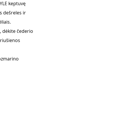
ZYLE keptuvę 
 dešreles ir 
liais. 
 dėkite čederio 
triušienos 
rozmarino 