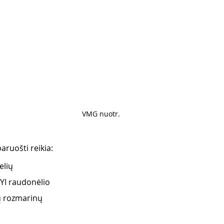
VMG nuotr. 
aruošti reikia:
elių
YI raudonėlio 
ų rozmarinų 
 