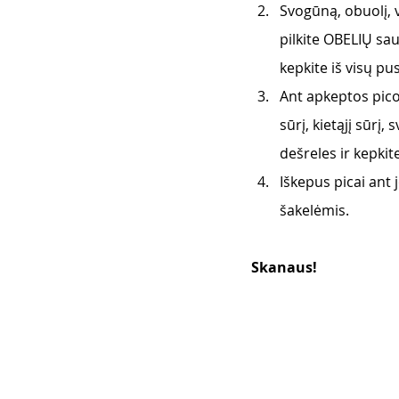
Svogūną, obuolį, v
pilkite OBELIŲ sau
kepkite iš visų pus
Ant apkeptos pico
sūrį, kietąjį sūrį
dešreles ir kepkit
Iškepus picai ant
šakelėmis. 
Skanaus! 