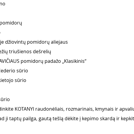
no 
 pomidorų 
 
je džiovintų pomidorų aliejaus 
žių triušienos dešrelių 
AVIČIAUS pomidorų padažo „Klasikinis“
čederio sūrio 
ietojo sūrio 
ūrio 
dinkite KOTANYI raudonėliais, rozmarinais, kmynais ir apvali
kad ji taptų pailga, gautą tešlą dėkite į kepimo skardą ir kepk