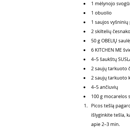
1 mėlynojo svogū
1 obuolio 
1 saujos vyšninių
2 skiltelių česnako
50 g OBELIŲ saulė
6 KITCHEN ME švie
4–5 šaukštų SUSL
2 saujų tarkuoto 
2 saujų tarkuoto k
4–5 ančiuvių 
100 g mocarelos s
Picos tešlą pagar
išlyginkite tešla, 
apie 2–3 min. 