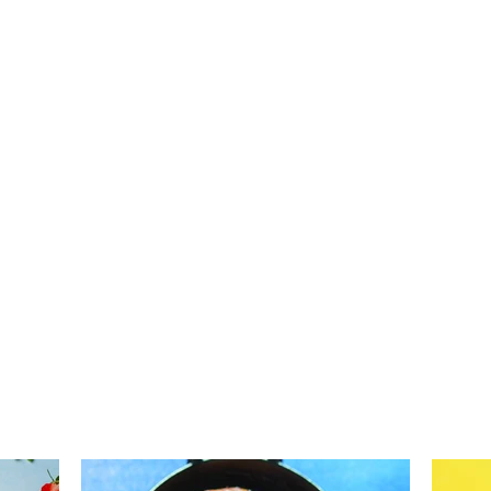
Stor
Pica, kurios skonio
niekuomet nepamiršite