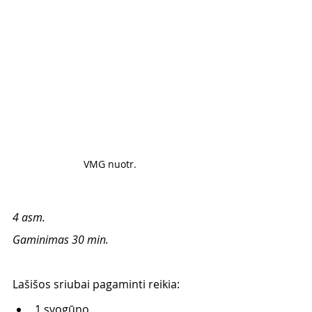
VMG nuotr. 
4 asm.
Gaminimas 30 min.
Lašišos sriubai pagaminti reikia:
1 svogūno