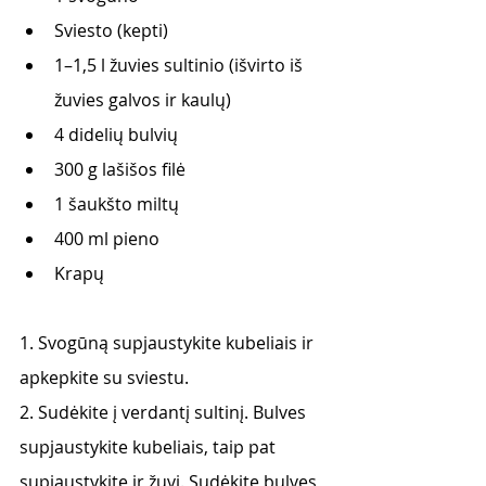
Sviesto (kepti)
1–1,5 l žuvies sultinio (išvirto iš 
žuvies galvos ir kaulų)
4 didelių bulvių
300 g lašišos filė
1 šaukšto miltų
400 ml pieno
Krapų
1. Svogūną supjaustykite kubeliais ir 
apkepkite su sviestu.
2. Sudėkite į verdantį sultinį. Bulves 
supjaustykite kubeliais, taip pat 
supjaustykite ir žuvį. Sudėkite bulves 