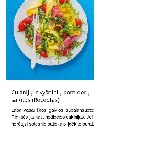
Nepamirškite ir gėrimų. Prie šio mėsainio
skaniai dera gaivus aviečių ir apelsinų
kokteilis.
Cukinijų ir vyšninių pomidorų
salotos (Receptas)
Labai vasariškos, gaivios, subalansuotos.
Rinkitės jaunas, nedideles cukinijas. Jei
norėtųsi sotesnio patiekalo, įdėkite buratos
ar mocarelos, pabarstykite skrudintomis
kedrinėmis pinijomis, patiekite su pilno