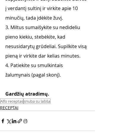
į verdantį sultinį ir virkite apie 10 
minučių, tada įdėkite žuvį.
3. Miltus sumaišykite su nedideliu 
pieno kiekiu, stebėkite, kad 
nesusidarytų grūdeliai. Supilkite visą 
pieną ir virkite dar kelias minutes.
4. Patiekite su smulkintais 
žalumynais (pagal skonį).
Gardžių atradimų.
Alfo receptas
sriuba su lašiša
RECEPTAI