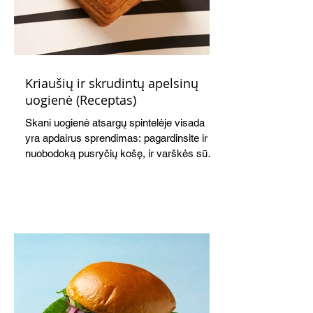
Kriaušių ir skrudintų apelsinų
uogienė (Receptas)
Skani uogienė atsargų spintelėje visada
yra apdairus sprendimas: pagardinsite ir
nuobodoką pusryčių košę, ir varškės sūrį,
o patiekę su mėgstamais sausainiais
pavaišinsite netikėtus svečius. Praktiškas
patarimas: laikykite uogienę nedideliuose
indeliuose.