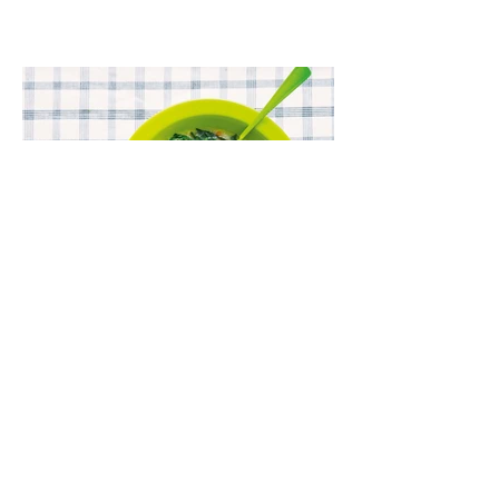
grūdo duona arba virtu perliniu kuskusu.
Lęšių ir špinatų sriuba (Receptas)
Kartais norisi aštriau, kartais – su dūmo
aromatu, o kartais – kažko švelnaus,