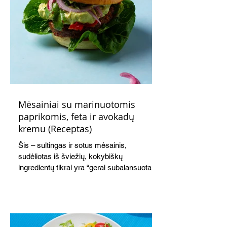
Mėsainiai su marinuotomis
paprikomis, feta ir avokadų
kremu (Receptas)
Šis – sultingas ir sotus mėsainis,
sudėliotas iš šviežių, kokybiškų
ingredientų tikrai yra “gerai subalansuotas
maistas”. Sotus, gardintas marinuotomis
paprikomis, trupinta feta ir švelniu avokadų
kremu labai tik pietums ar nevėlyvai
vakarienei, o ypač – visiems vasaros
susibėgimams ant pievelės prie namų.