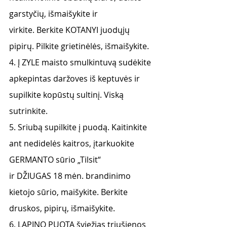
garstyčių, išmaišykite ir
virkite. Berkite KOTANYI juodųjų 
pipirų. Pilkite grietinėlės, išmaišykite.
4. Į ZYLE maisto smulkintuvą sudėkite 
apkepintas daržoves iš keptuvės ir 
supilkite kopūstų sultinį. Viską 
sutrinkite.
5. Sriubą supilkite į puodą. Kaitinkite 
ant nedidelės kaitros, įtarkuokite 
GERMANTO sūrio „Tilsit“
ir DŽIUGAS 18 mėn. brandinimo 
kietojo sūrio, maišykite. Berkite 
druskos, pipirų, išmaišykite.
6. LAPINO PUOTA šviežias triušienos 