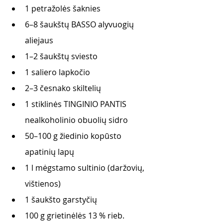
1 petražolės šaknies
6–8 šaukštų BASSO alyvuogių 
aliejaus
1–2 šaukštų sviesto
1 saliero lapkočio
2–3 česnako skiltelių
1 stiklinės TINGINIO PANTIS 
nealkoholinio obuolių sidro
50–100 g žiedinio kopūsto 
apatinių lapų
1 l mėgstamo sultinio (daržovių, 
vištienos)
1 šaukšto garstyčių
100 g grietinėlės 13 % rieb.