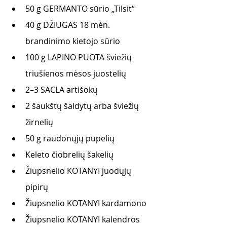
50 g GERMANTO sūrio „Tilsit“
40 g DŽIUGAS 18 mėn. 
brandinimo kietojo sūrio
100 g LAPINO PUOTA šviežių 
triušienos mėsos juostelių
2–3 SACLA artišokų
2 šaukštų šaldytų arba šviežių 
žirnelių
50 g raudonųjų pupelių
Keleto čiobrelių šakelių
Žiupsnelio KOTANYI juodųjų 
pipirų
Žiupsnelio KOTANYI kardamono
Žiupsnelio KOTANYI kalendros