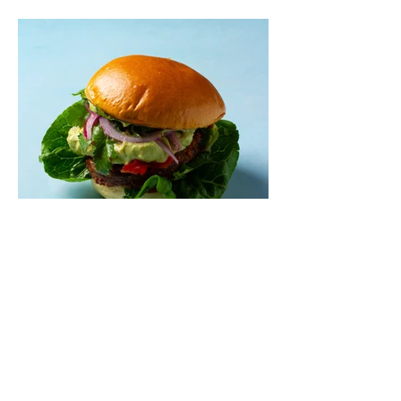
Mėsainiai su marinuotomis
paprikomis, feta ir avokadų
kremu (Receptas)
Šis – sultingas ir sotus mėsainis,
sudėliotas iš šviežių, kokybiškų