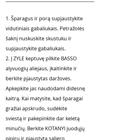
1. Šparagus ir porą supjaustykite 
vidutiniais gabaliukais. Petražolės 
šaknį nuskuskite skustuku ir
supjaustykite gabaliukais.
2. Į ZYLE keptuvę pilkite BASSO 
alyvuogių aliejaus, įkaitinkite ir 
berkite pjaustytas daržoves.
Apkepkite jas naudodami didesnę 
kaitrą. Kai matysite, kad šparagai 
gražiai apskrudo, sudėkite 
sviestą ir pakepinkite dar keletą 
minučių. Berkite KOTANYI juodųjų 
pipirų ir pjaustytą saliero