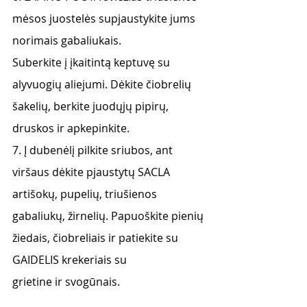
mėsos juostelės supjaustykite jums 
norimais gabaliukais.
Suberkite į įkaitintą keptuvę su 
alyvuogių aliejumi. Dėkite čiobrelių 
šakelių, berkite juodųjų pipirų, 
druskos ir apkepinkite.
7. Į dubenėlį pilkite sriubos, ant 
viršaus dėkite pjaustytų SACLA 
artišokų, pupelių, triušienos
gabaliukų, žirnelių. Papuoškite pienių 
žiedais, čiobreliais ir patiekite su 
GAIDELIS krekeriais su
grietine ir svogūnais.