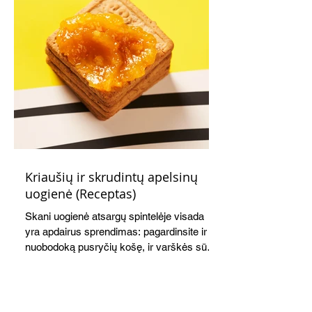
Kriaušių ir skrudintų apelsinų
uogienė (Receptas)
Skani uogienė atsargų spintelėje visada
yra apdairus sprendimas: pagardinsite ir
nuobodoką pusryčių košę, ir varškės sūrį,
o patiekę su mėgstamais sausainiais
pavaišinsite netikėtus svečius. Praktiškas
patarimas: laikykite uogienę nedideliuose
indeliuose.