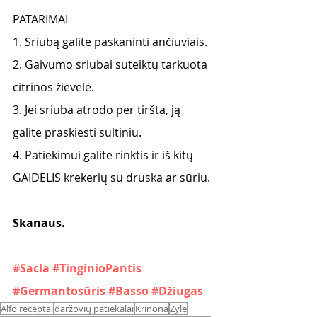
PATARIMAI
1. Sriubą galite paskaninti ančiuviais.
2. Gaivumo sriubai suteiktų tarkuota 
citrinos žievelė.
3. Jei sriuba atrodo per tiršta, ją 
galite praskiesti sultiniu.
4. Patiekimui galite rinktis ir iš kitų 
GAIDELIS krekerių su druska ar sūriu.
Skanaus.
#Sacla
#TinginioPantis
#Germantosūris
#Basso
#Džiugas
Alfo receptai
daržovių patiekalai
Krinona
Zyle