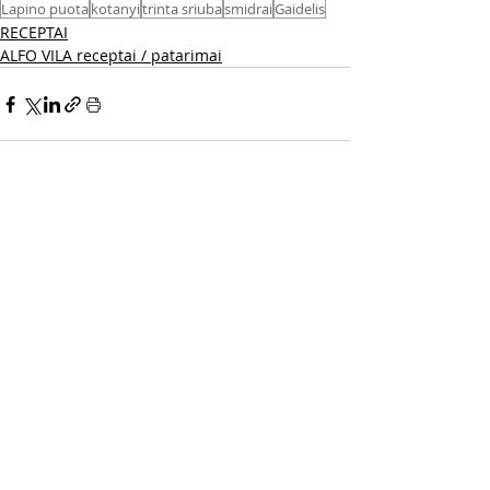
Lapino puota
kotanyi
trinta sriuba
smidrai
Gaidelis
RECEPTAI
ALFO VILA receptai / patarimai