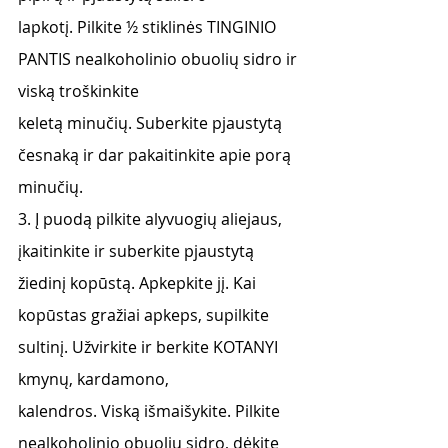
lapkotį. Pilkite ½ stiklinės TINGINIO 
PANTIS nealkoholinio obuolių sidro ir 
viską troškinkite
keletą minučių. Suberkite pjaustytą 
česnaką ir dar pakaitinkite apie porą 
minučių.
3. Į puodą pilkite alyvuogių aliejaus, 
įkaitinkite ir suberkite pjaustytą 
žiedinį kopūstą. Apkepkite jį. Kai 
kopūstas gražiai apkeps, supilkite 
sultinį. Užvirkite ir berkite KOTANYI 
kmynų, kardamono,
kalendros. Viską išmaišykite. Pilkite 
nealkoholinio obuolių sidro, dėkite 