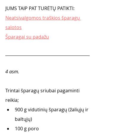
JUMS TAIP PAT TURĖTŲ PATIKTI:
Neatsivalgomos traškios šparagų 
salotos
Šparagai su padažu
4 asm.
Trintai šparagų sriubai pagaminti 
reikia;
900 g vidutinių šparagų (žaliųjų ir 
baltųjų)
100 g poro