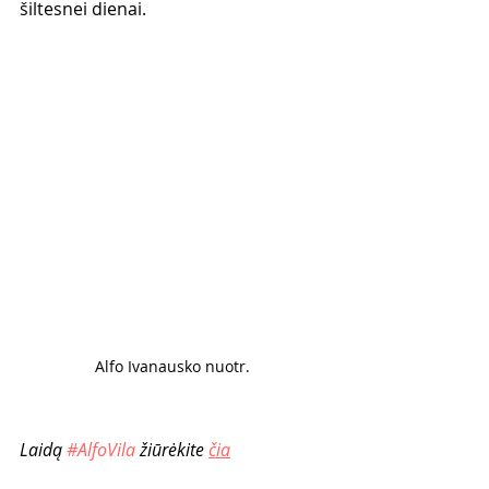
šiltesnei dienai. 
Alfo Ivanausko nuotr. 
Laidą 
#AlfoVila
 žiūrėkite 
čia