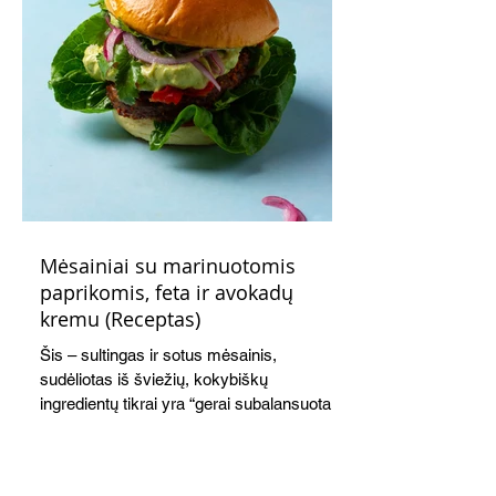
Mėsainiai su marinuotomis
paprikomis, feta ir avokadų
kremu (Receptas)
Šis – sultingas ir sotus mėsainis,
sudėliotas iš šviežių, kokybiškų
ingredientų tikrai yra “gerai subalansuotas
maistas”. Sotus, gardintas marinuotomis
paprikomis, trupinta feta ir švelniu avokadų
kremu labai tik pietums ar nevėlyvai