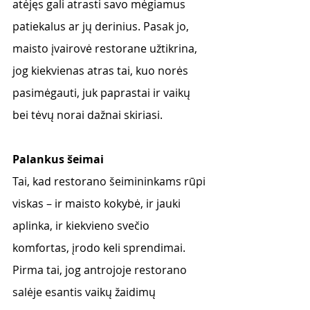
atėjęs gali atrasti savo mėgiamus 
patiekalus ar jų derinius.
 Pasak jo, 
maisto įvairovė restorane užtikrina, 
jog kiekvienas atras tai, kuo norės 
pasimėgauti, juk paprastai ir vaikų 
bei tėvų norai dažnai skiriasi. 
Palankus šeimai
Tai, kad restorano šeimininkams rūpi 
viskas – ir maisto kokybė, ir jauki 
aplinka, ir kiekvieno svečio 
komfortas, įrodo keli sprendimai. 
Pirma tai, jog antrojoje restorano 
salėje esantis vaikų žaidimų 