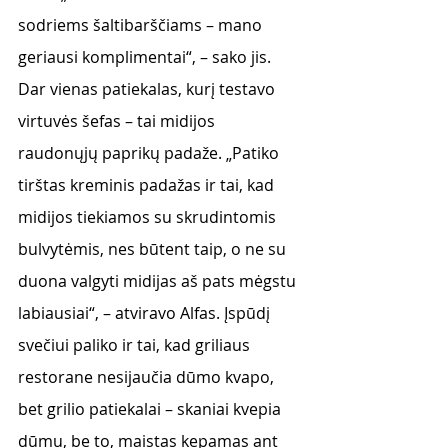
sodriems šaltibarščiams – mano 
geriausi komplimentai“, – sako jis.
Dar vienas patiekalas, kurį testavo 
virtuvės šefas – tai midijos 
raudonųjų paprikų padaže. „Patiko 
tirštas kreminis padažas ir tai, kad 
midijos tiekiamos su skrudintomis 
bulvytėmis, nes būtent taip, o ne su 
duona valgyti midijas aš pats mėgstu 
labiausiai“, – atviravo Alfas. Įspūdį 
svečiui paliko ir tai, kad griliaus 
restorane nesijaučia dūmo kvapo, 
bet grilio patiekalai – skaniai kvepia 
dūmu, be to, maistas kepamas ant 