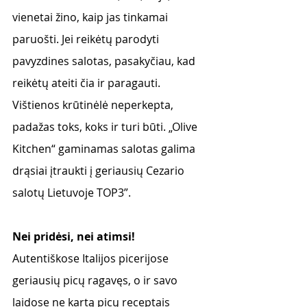
vienetai žino, kaip jas tinkamai 
paruošti. Jei reikėtų parodyti 
pavyzdines salotas, pasakyčiau, kad 
reikėtų ateiti čia ir paragauti. 
Vištienos krūtinėlė neperkepta, 
padažas toks, koks ir turi būti. 
„Olive 
Kitchen“ gaminamas salotas galima 
drąsiai įtraukti į geriausių Cezario 
salotų Lietuvoje TOP3”. 
Nei pridėsi, nei atimsi! 
Autentiškose Italijos picerijose 
geriausių picų ragavęs, o ir savo 
laidose ne kartą picų receptais 