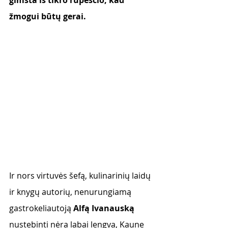
gimsta iš tikro rūpesčio, kad 
žmogui būtų gerai. 
Ir nors virtuvės šefą, kulinarinių laidų 
ir knygų autorių, nenurungiamą 
gastrokeliautoją 
Alfą Ivanauską 
nustebinti nėra labai lengva, Kaune 