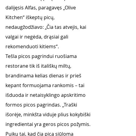
dalijęsis Alfas, paragavęs „Olive 
Kitchen“ iškeptų picų, 
nedaugžodžiavo: „Čia tas atvejis, kai 
valgai ir negėda, drąsiai gali 
rekomenduoti kitiems“. 
Tešla picos pagrindui ruošiama 
restorane tik iš itališkų miltų, 
brandinama kelias dienas ir prieš 
kepant formuojama rankomis – tai 
išduoda ir netaisyklingo apskritimo 
formos picos pagrindas. „Traški 
išorėje, minkšta viduje plius kokybiški 
ingredientai yra geros picos požymis. 
Puiku tai, kad čia picą siūloma 