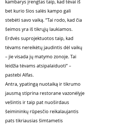
kambarys įrengtas taip, kad tėvai iš 
bet kurio šios salės kampo gali 
stebėti savo vaiką. “Tai rodo, kad čia 
šeimos yra iš tikrųjų laukiamos. 
Erdvės suprojektuotos taip, kad 
tėvams nereikėtų jaudintis dėl vaikų 
– jie visada jų matymo zonoje. Tai 
leidžia tėvams atsipalaiduoti“ – 
pastebi Alfas. 
Antra, ypatingą nuotaiką ir tikrumo 
jausmą stiprina restorane vazonėlyje 
vešintis ir taip pat nuoširdaus 
šeimininkų rūpesčio reikalaujantis 
pats tikriausias šimtametis 