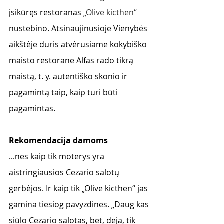
įsikūręs restoranas 
„Olive kicthen“
nustebino. Atsinaujinusioje Vienybės 
aikštėje duris atvėrusiame kokybiško 
maisto restorane Alfas rado tikrą 
maistą, t. y. autentiško skonio ir 
pagamintą taip, kaip turi būti 
pagamintas. 
Rekomendacija damoms
...nes kaip tik moterys yra 
aistringiausios Cezario salotų 
gerbėjos. Ir kaip tik „Olive kicthen“ jas 
gamina tiesiog pavyzdines. „Daug kas 
siūlo Cezario salotas, bet, deja, tik 