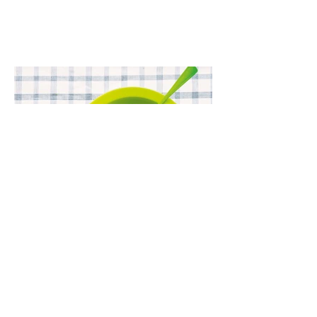
ar mocarelos, pabarstykite skrudintomis
kedrinėmis pinijomis, patiekite su pilno
grūdo duona arba virtu perliniu kuskusu.
Lęšių ir špinatų sriuba (Receptas)
Kartais norisi aštriau, kartais – su dūmo