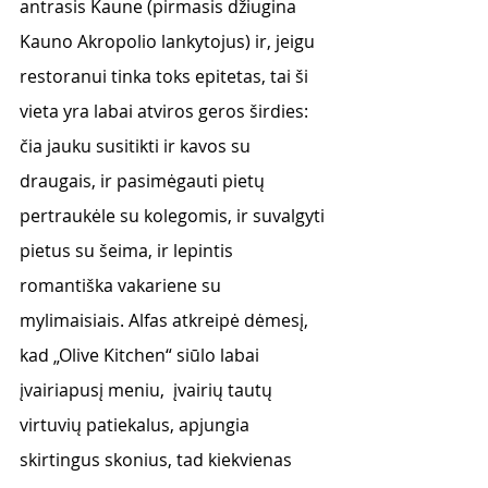
antrasis Kaune (pirmasis džiugina 
Kauno Akropolio lankytojus) ir, jeigu 
restoranui tinka toks epitetas, tai ši 
vieta yra labai atviros geros širdies: 
čia jauku susitikti ir kavos su 
draugais, ir pasimėgauti pietų 
pertraukėle su kolegomis, ir suvalgyti 
pietus su šeima, ir lepintis 
romantiška vakariene su 
mylimaisiais. Alfas atkreipė dėmesį,
kad 
„Olive Kitchen“ siūlo labai 
įvairiapusį meniu,  įvairių tautų 
virtuvių patiekalus, apjungia 
skirtingus skonius, tad kiekvienas 