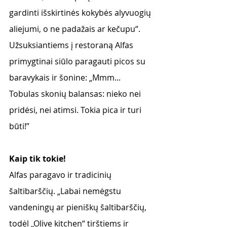
gardinti išskirtinės kokybės alyvuogių 
aliejumi, o ne padažais ar kečupu“. 
Užsuksiantiems į restoraną Alfas 
primygtinai siūlo paragauti picos su 
baravykais ir šonine: „Mmm... 
Tobulas skonių balansas: nieko nei 
pridėsi, nei atimsi. Tokia pica ir turi 
būti!” 
Kaip tik tokie! 
Alfas paragavo ir tradicinių 
šaltibarščių. „Labai nemėgstu 
vandeningų ar pieniškų šaltibarščių, 
todėl „Olive kitchen“ tirštiems ir 