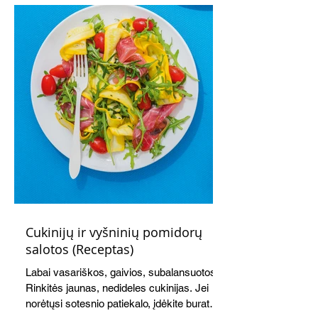
vakarienei, o ypač – visiems vasaros
susibėgimams ant pievelės prie namų.
Nepamirškite ir gėrimų. Prie šio mėsainio
skaniai dera gaivus aviečių ir apelsinų
kokteilis.
Cukinijų ir vyšninių pomidorų
salotos (Receptas)
Labai vasariškos, gaivios, subalansuotos.
Rinkitės jaunas, nedideles cukinijas. Jei
norėtųsi sotesnio patiekalo, įdėkite buratos